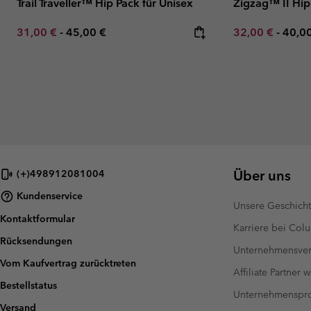
Trail Traveller™ Hip Pack für Unisex
Zigzag™ II Hip
Minimum sale price:
Maximum price:
Minimum sale p
Maxi
31,00 €
-
45,00 €
32,00 €
-
40,0
Über uns
(+)498912081004
Kundenservice
Unsere Geschich
Kontaktformular
Karriere bei Col
Rücksendungen
Unternehmensver
Vom Kaufvertrag zurücktreten
Affiliate Partner 
Bestellstatus
Unternehmensp
Versand