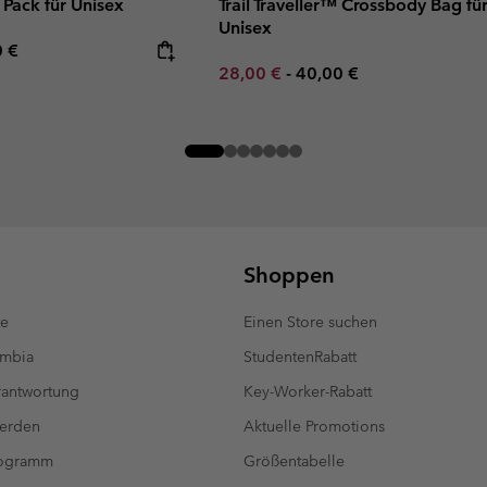
 Pack für Unisex
Trail Traveller™ Crossbody Bag fü
Unisex
rice:
mum price:
0 €
Minimum sale price:
Maximum price:
28,00 €
-
40,00 €
Shoppen
te
Einen Store suchen
umbia
StudentenRabatt
antwortung
Key-Worker-Rabatt
werden
Aktuelle Promotions
rogramm
Größentabelle