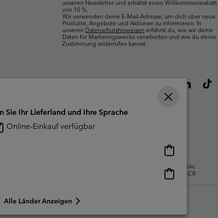
unseren Newsletter und erhältst einen Willkommensrabatt
von 10 %.
Wir verwenden deine E-Mail-Adresse, um dich über neue
Produkte, Angebote und Aktionen zu informieren. In
unseren
Datenschutzhinweisen
erfährst du, wie wir deine
Daten für Marketingzwecke verarbeiten und wie du deine
Zustimmung widerrufen kannst.
n Sie Ihr Lieferland und Ihre Sprache
Online-Einkauf verfügbar
Online-
Einkauf
gsbedingungen Für Nutzergenerierte
Impressum
Cookies
Public
verfügbar
Online-
CBCR
Einkauf
verfügbar
Alle Länder Anzeigen