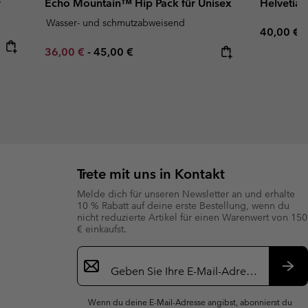
r
Echo Mountain™ Hip Pack für Unisex
Helvetia™
Wasser- und schmutzabweisend
Regular p
40,00 €
Minimum sale price:
Maximum price:
36,00 €
-
45,00 €
Trete mit uns in Kontakt
Melde dich für unseren Newsletter an und erhalte
10 % Rabatt auf deine erste Bestellung, wenn du
nicht reduzierte Artikel für einen Warenwert von 150
€ einkaufst.
Newsletter-
Anmeldung
Abo
Wenn du deine E-Mail-Adresse angibst, abonnierst du