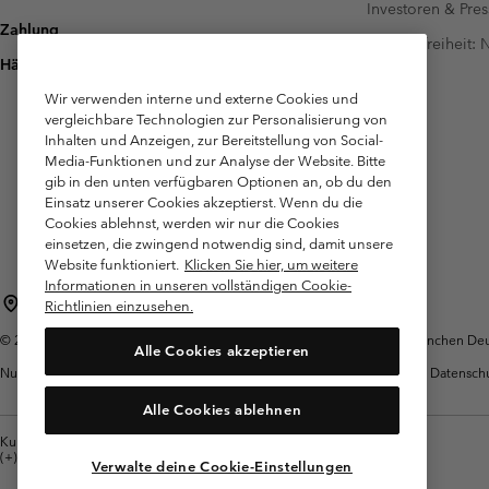
Investoren & Pres
Zahlung
Barrierefreiheit:
Häufig gestellte Fragen
Wir verwenden interne und externe Cookies und
vergleichbare Technologien zur Personalisierung von
Inhalten und Anzeigen, zur Bereitstellung von Social-
Media-Funktionen und zur Analyse der Website. Bitte
gib in den unten verfügbaren Optionen an, ob du den
Einsatz unserer Cookies akzeptierst. Wenn du die
Cookies ablehnst, werden wir nur die Cookies
einsetzen, die zwingend notwendig sind, damit unsere
Website funktioniert.
Klicken Sie hier, um weitere
Informationen in unseren vollständigen Cookie-
Deutschland
Richtlinien einzusehen.
©
2026
Columbia Sportswear GmbH. Walter-Gropius-Str. 23, 80807 München Deut
Alle Cookies akzeptieren
Nutzungsbedingungen
Allgemeine
Garantie
Datensch
Verkaufsbedingungen
Alle Cookies ablehnen
Kundenservice: Mo- Fr. 9:00 - 13:00 & 14:00- 18:00 Uhr
(+)498912081004
Verwalte deine Cookie-Einstellungen