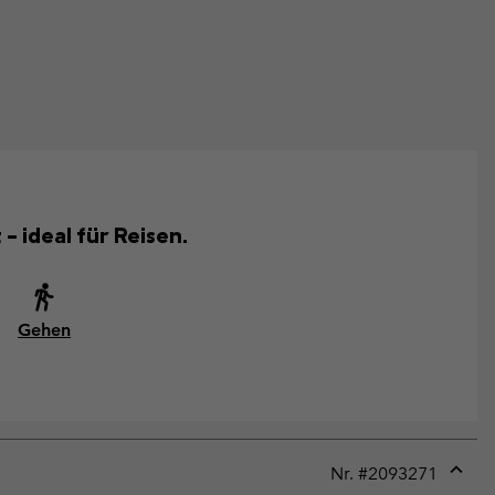
– ideal für Reisen.
Gehen
Nr. #
2093271
Expan