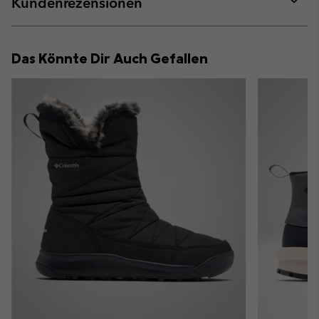
Kundenrezensionen
sectio
Expan
or
collap
Das Könnte Dir Auch Gefallen
sectio