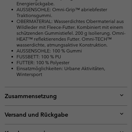
Energierückgabe.
AUSSENSOHLE: Omni-Grip™ abriebfester
Traktionsgummi.
OBERMATERIAL: Wasserdichtes Obermaterial aus
Wildleder mit Fleece-Futter. Kombiniert mit einem
schützenden Gummistiefel. 200 g Isolierung. Omni-
HEAT™ reflektierendes Futter. Omni-TECH™
wasserdichte, atmungsaktive Konstruktion.
AUSSENSOHLE: 100 % Gummi
FUSSBETT: 100 % PU
FUTTER: 100 % Polyester
Einsatzmöglichkeiten: Urbane Aktivitäten,
Wintersport
Zusammensetzung
Expan
or
collap
Versand und Rückgabe
sectio
Expan
or
collap