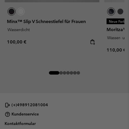
Minx™ Slip V Schneestiefel für Frauen
Neue Farbe
Moritza™ S
Wasserdicht
Wasser- un
Regular price:
100,00 €
Regular pr
110,00 €
(+)498912081004
Kundenservice
Kontaktformular