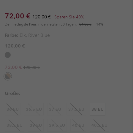
Sale price:
Regular price:
72,00 €
120,00 €
Sparen Sie 40%
Der niedrigste Preis in den letzten 30 Tagen:
84,00 €
-14%
Farbe:
Elk, River Blue
120,00 €
Regular price:
Sale price:
72,00 €
120,00 €
Größe:
36 EU
36.5 EU
37 EU
37.5 EU
38 EU
38.5 EU
39 EU
39.5 EU
40 EU
40.5 EU