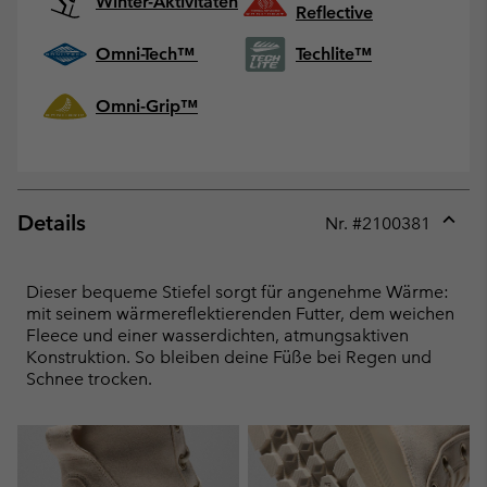
Winter-Aktivitäten
Reflective
Omni-Tech™
Techlite™
Omni-Grip™
Details
Nr. #
2100381
Expan
or
collap
Dieser bequeme Stiefel sorgt für angenehme Wärme:
sectio
mit seinem wärmereflektierenden Futter, dem weichen
Fleece und einer wasserdichten, atmungsaktiven
Konstruktion. So bleiben deine Füße bei Regen und
Schnee trocken.