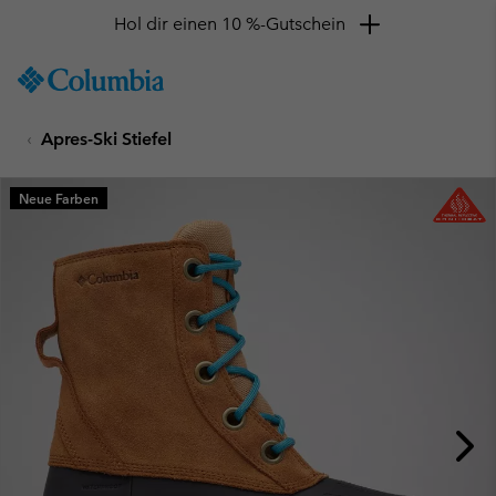
Hol dir einen 10 %-Gutschein
SKIP
Columbia
TO
Sportswear
CONTENT
Apres-Ski Stiefel
SKIP
TO
MAIN
Neue Farben
NAV
SKIP
TO
SEARCH