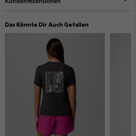
Kundenrezensionen
sectio
Expan
or
collap
Das Könnte Dir Auch Gefallen
sectio