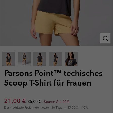
Parsons Point™ techisches
Scoop T-Shirt für Frauen
Sale price:
Regular price:
21,00 €
35,00 €
Sparen Sie 40%
Der niedrigste Preis in den letzten 30 Tagen:
35,00 €
-40%