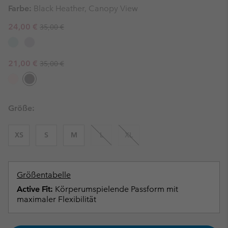
Farbe:
Black Heather, Canopy View
Regular price:
Sale price:
24,00 €
35,00 €
Regular price:
Sale price:
21,00 €
35,00 €
Größe:
XS
S
M
L
XL
Größentabelle
Active Fit:
Körperumspielende Passform mit
maximaler Flexibilität