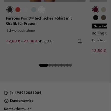
Parsons Point™ techisches T-Shirt mit
Grafik für Frauen
Neue Farbe
Schweißaufnahme
Rolling Be
Bio-Baumwo
Minimum sale price:
Maximum sale price:
Regular price:
22,00 €
-
27,00 €
45,00 €
Minimum sa
13,50 €
-
(+)498912081004
Kundenservice
Kontaktformular