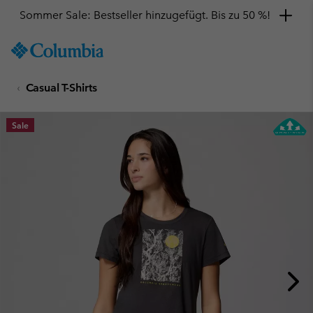
Sommer Sale: Bestseller hinzugefügt. Bis zu 50 %!
SKIP
Columbia
TO
Sportswear
CONTENT
Casual T-Shirts
SKIP
TO
MAIN
Sale
NAV
SKIP
TO
SEARCH