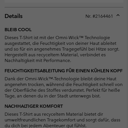
Details
Nr. #
2164461
Expan
or
BLEIB COOL
collap
Dieses T-Shirt ist mit der Omni-Wick™ Technologie
sectio
ausgestattet, die Feuchtigkeit von deiner Haut ableitet
und so für ein angenehmes Tragegefühl bei Hitze sorgt.
Hergestellt aus recyceltem Material, verbindet es
Nachhaltigkeit mit Performance.
FEUCHTIGKEITSABLEITUNG FÜR EINEN KÜHLEN KOPF
Dank der Omni-Wick™-Technologie bleibt deine Haut
angenehm trocken, während die Feuchtigkeit schnell von
der Oberfläche des Stoffes verdunstet. Perfekt für heiße
Tage, an denen du in der Stadt unterwegs bist.
NACHHALTIGER KOMFORT
Dieses T-Shirt aus recyceltem Material bietet dir
umweltfreundlichen Tragekomfort und sorgt dafür, dass
du dich bei jedem Abenteuer gut fühlst.