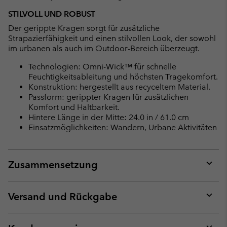
STILVOLL UND ROBUST
Der gerippte Kragen sorgt für zusätzliche
Strapazierfähigkeit und einen stilvollen Look, der sowohl
im urbanen als auch im Outdoor-Bereich überzeugt.
Technologien: Omni-Wick™ für schnelle
Feuchtigkeitsableitung und höchsten Tragekomfort.
Konstruktion: hergestellt aus recyceltem Material.
Passform: gerippter Kragen für zusätzlichen
Komfort und Haltbarkeit.
Hintere Länge in der Mitte: 24.0 in / 61.0 cm
Einsatzmöglichkeiten: Wandern, Urbane Aktivitäten
Zusammensetzung
Expan
or
collap
Versand und Rückgabe
sectio
Expan
or
collap