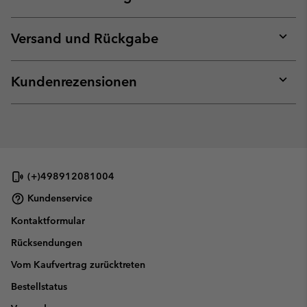
Expan
or
collap
Versand und Rückgabe
sectio
Expan
or
collap
Kundenrezensionen
sectio
Expan
or
collap
sectio
(+)498912081004
Kundenservice
Kontaktformular
Rücksendungen
Vom Kaufvertrag zurücktreten
Bestellstatus