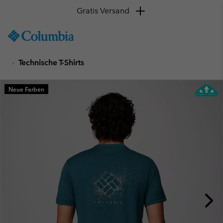
Gratis Versand
SKIP
Columbia
TO
Sportswear
CONTENT
Technische T-Shirts
SKIP
TO
MAIN
Neue Farben
NAV
SKIP
TO
SEARCH