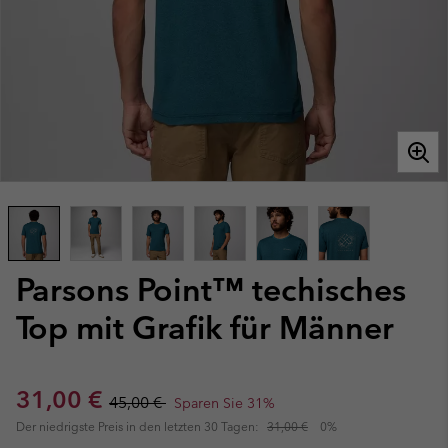
Parsons Point™ techisches
Top mit Grafik für Männer
Sale price:
Regular price:
31,00 €
45,00 €
Sparen Sie 31%
Der niedrigste Preis in den letzten 30 Tagen:
31,00 €
0%