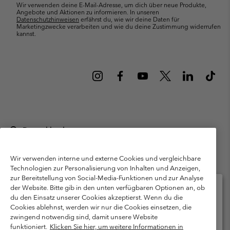
Wir verwenden deine E-Mail-Adresse, um dich über neue Produkte,
Angebote und Aktionen zu informieren. In unseren
Datenschutzhinweisen
erfährst du, wie wir deine Daten für
Marketingzwecke verarbeiten und wie du deine Zustimmung widerrufen
kannst.
Deutschland
©
2026
Columbia Sportswear GmbH. Walter-Gropius-Str. 23, 80807
München Deutschland. Alle Rechte vorbehalten.
Wir verwenden interne und externe Cookies und vergleichbare
Technologien zur Personalisierung von Inhalten und Anzeigen,
Nutzungsbedingungen
Allgemeine Verkaufsbedingungen
Garantie
zur Bereitstellung von Social-Media-Funktionen und zur Analyse
Datenschutzerklärung
der Website. Bitte gib in den unten verfügbaren Optionen an, ob
du den Einsatz unserer Cookies akzeptierst. Wenn du die
Bestimmungen und Bedingungen des Mitglieder Programms
Cookies ablehnst, werden wir nur die Cookies einsetzen, die
Bitte wählen Sie Ihr Lieferland und Ihre Sprache
zwingend notwendig sind, damit unsere Website
Nutzungsbedingungen Für Nutzergenerierte Inhalte
Impressum
Online-Einkauf verfügbar
funktioniert.
Klicken Sie hier, um weitere Informationen in