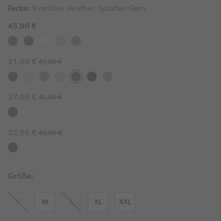
Farbe:
Everblue Heather, Splatter Gem
45,00 €
Regular price:
Sale price:
31,00 €
45,00 €
Regular price:
Sale price:
27,00 €
45,00 €
Regular price:
Sale price:
22,00 €
45,00 €
Größe:
S
M
L
XL
XXL