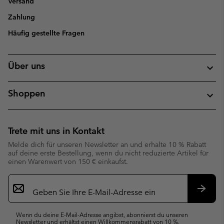
Versand
Zahlung
Häufig gestellte Fragen
Über uns
Shoppen
Trete mit uns in Kontakt
Melde dich für unseren Newsletter an und erhalte 10 % Rabatt
auf deine erste Bestellung, wenn du nicht reduzierte Artikel für
einen Warenwert von 150 € einkaufst.
Newsletter-
Anmeldung
Abonn
Wenn du deine E-Mail-Adresse angibst, abonnierst du unseren
Newsletter und erhältst einen Willkommensrabatt von 10 %.