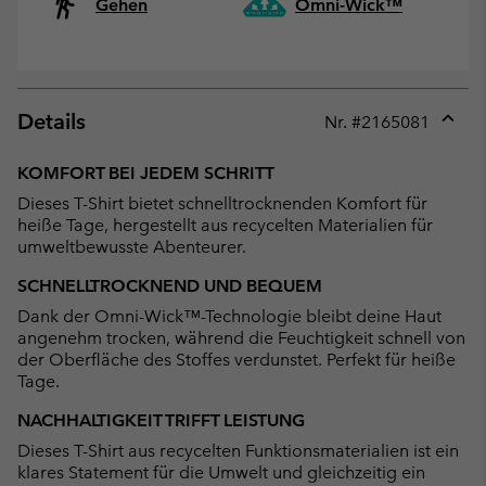
Gehen
Omni-Wick™
Details
Nr. #
2165081
Expan
or
KOMFORT BEI JEDEM SCHRITT
collap
Dieses T-Shirt bietet schnelltrocknenden Komfort für
sectio
heiße Tage, hergestellt aus recycelten Materialien für
umweltbewusste Abenteurer.
SCHNELLTROCKNEND UND BEQUEM
Dank der Omni-Wick™-Technologie bleibt deine Haut
angenehm trocken, während die Feuchtigkeit schnell von
der Oberfläche des Stoffes verdunstet. Perfekt für heiße
Tage.
NACHHALTIGKEIT TRIFFT LEISTUNG
Dieses T-Shirt aus recycelten Funktionsmaterialien ist ein
klares Statement für die Umwelt und gleichzeitig ein