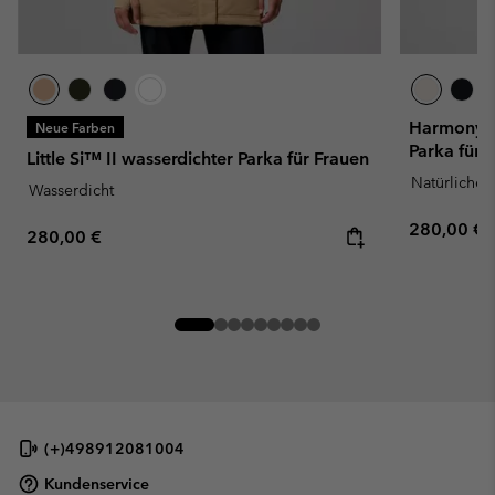
Harmony F
Neue Farben
Parka für 
Little Si™ II wasserdichter Parka für Frauen
Natürliche
Wasserdicht
Regular pr
280,00 €
Regular price:
280,00 €
(+)498912081004
Kundenservice