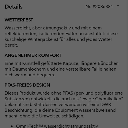
Details
Nr. #
2086381
Expan
or
WETTERFEST
collap
Wasserdicht, aber atmungsaktiv und mit einem
sectio
reflektierenden, isolierenden Futter ausgestattet: diese
kuschelige Winterjacke ist für alles und jedes Wetter
bereit.
ANGENEHMER KOMFORT
Eine mit Kunstfell gefütterte Kapuze, längere Bündchen
mit Daumenlöchern und eine verstellbare Taille halten
dich warm und bequem.
PFAS-FREIES DESIGN
Dieses Produkt wurde ohne PFAS (per- und polyfluorierte
Substanzen) entwickelt, die auch als "ewige Chemikalien"
bekannt sind. Stattdessen verwenden wir eine DWR-
Beschichtung, die deine Equipment wasserabweisend
macht, ohne die Umwelt zu schädigen.
Omni-Tech™ wasserdicht/atmungsaktiv