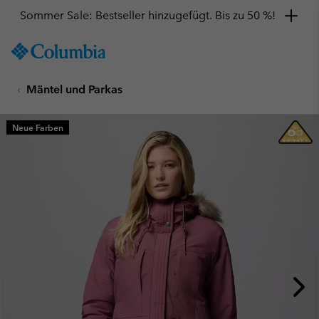
Sommer Sale: Bestseller hinzugefügt. Bis zu 50 %!
SKIP
Columbia
TO
Sportswear
CONTENT
Mäntel und Parkas
SKIP
TO
MAIN
Neue Farben
NAV
SKIP
TO
SEARCH