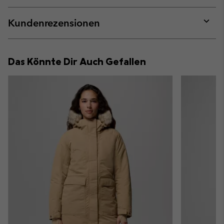
or
collap
Kundenrezensionen
sectio
Expan
or
collap
Das Könnte Dir Auch Gefallen
sectio