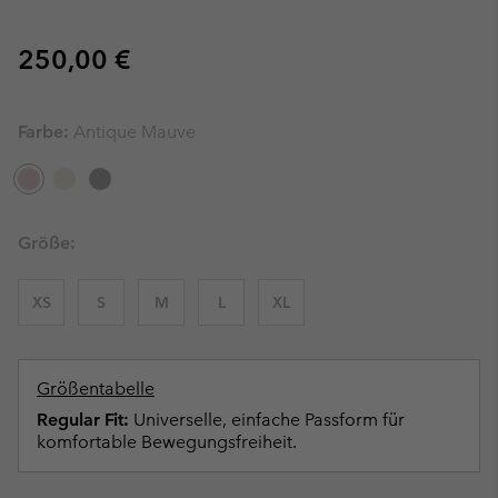
Regular price:
250,00 €
Farbe:
Antique Mauve
Größe:
XS
S
M
L
XL
Größentabelle
Regular Fit:
Universelle, einfache Passform für
komfortable Bewegungsfreiheit.