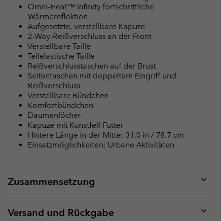
Omni-Heat™ Infinity fortschrittliche
Wärmereflektion
Aufgesetzte, verstellbare Kapuze
2-Way-Reißverschluss an der Front
Verstellbare Taille
Teilelastische Taille
Reißverschlusstaschen auf der Brust
Seitentaschen mit doppeltem Eingriff und
Reißverschluss
Verstellbare Bündchen
Komfortbündchen
Daumenlöcher
Kapuze mit Kunstfell-Futter
Hintere Länge in der Mitte: 31.0 in / 78.7 cm
Einsatzmöglichkeiten: Urbane Aktivitäten
Zusammensetzung
Expan
or
collap
Versand und Rückgabe
sectio
Expan