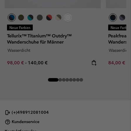
Neue Farben
Neue Farbe
Tellurix™ Titanium™ Outdry™
Peakfreak
Wanderschuhe für Männer
Wandersch
Wasserdicht
Wasserdich
Minimum sale price:
Maximum price:
Minimum sa
98,00 €
-
140,00 €
84,00 €
-
(+)498912081004
Kundenservice