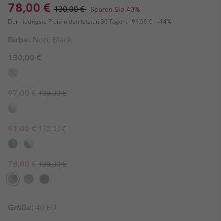
Sale price:
Regular price:
78,00 €
130,00 €
Sparen Sie 40%
Der niedrigste Preis in den letzten 30 Tagen:
91,00 €
-14%
Farbe:
Nori, Black
130,00 €
Regular price:
Sale price:
97,00 €
130,00 €
Regular price:
Sale price:
91,00 €
130,00 €
Regular price:
Sale price:
78,00 €
130,00 €
Größe:
40 EU