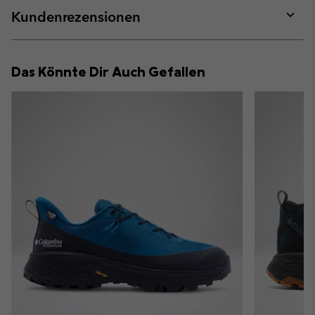
collap
Kundenrezensionen
sectio
Expan
or
collap
Das Könnte Dir Auch Gefallen
sectio