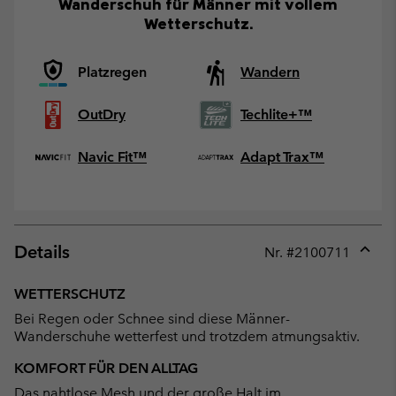
Wanderschuh für Männer mit vollem
Wetterschutz.
Platzregen
Wandern
OutDry
Techlite+™
Navic Fit™
Adapt Trax™
Details
Nr. #
2100711
Expan
or
WETTERSCHUTZ
collap
Bei Regen oder Schnee sind diese Männer-
sectio
Wanderschuhe wetterfest und trotzdem atmungsaktiv.
KOMFORT FÜR DEN ALLTAG
Das nahtlose Mesh und der große Halt im