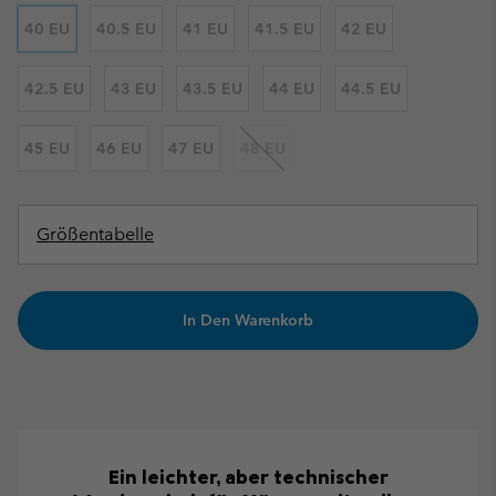
40 EU
40.5 EU
41 EU
41.5 EU
42 EU
42.5 EU
43 EU
43.5 EU
44 EU
44.5 EU
45 EU
46 EU
47 EU
48 EU
Größentabelle
In Den Warenkorb
Ein leichter, aber technischer