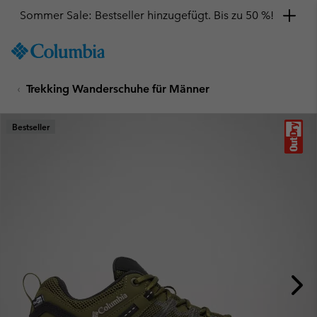
Sommer Sale: Bestseller hinzugefügt. Bis zu 50 %!
SKIP
Columbia
TO
Sportswear
CONTENT
Trekking Wanderschuhe für Männer
SKIP
TO
MAIN
Bestseller
NAV
SKIP
TO
SEARCH