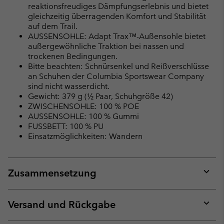
reaktionsfreudiges Dämpfungserlebnis und bietet
gleichzeitig überragenden Komfort und Stabilität
auf dem Trail.
AUSSENSOHLE: Adapt Trax™-Außensohle bietet
außergewöhnliche Traktion bei nassen und
trockenen Bedingungen.
Bitte beachten: Schnürsenkel und Reißverschlüsse
an Schuhen der Columbia Sportswear Company
sind nicht wasserdicht.
Gewicht: 379 g (½ Paar, Schuhgröße 42)
ZWISCHENSOHLE: 100 % POE
AUSSENSOHLE: 100 % Gummi
FUSSBETT: 100 % PU
Einsatzmöglichkeiten: Wandern
Zusammensetzung
Expan
or
collap
Versand und Rückgabe
sectio
Expan
or