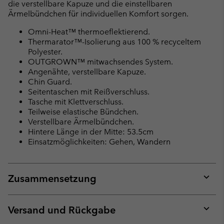
die verstellbare Kapuze und die einstellbaren
Ärmelbündchen für individuellen Komfort sorgen.
Omni-Heat™ thermoeflektierend.
Thermarator™-Isolierung aus 100 % recyceltem
Polyester.
OUTGROWN™ mitwachsendes System.
Angenähte, verstellbare Kapuze.
Chin Guard.
Seitentaschen mit Reißverschluss.
Tasche mit Klettverschluss.
Teilweise elastische Bündchen.
Verstellbare Ärmelbündchen.
Hintere Länge in der Mitte: 53.5cm
Einsatzmöglichkeiten: Gehen, Wandern
Zusammensetzung
Expan
or
collap
Versand und Rückgabe
sectio
Expan