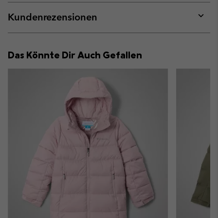
or
collap
Kundenrezensionen
sectio
Expan
or
collap
Das Könnte Dir Auch Gefallen
sectio