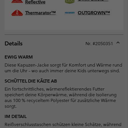
Reflective
Thermarator™
OUTGROWN™
Details
Nr. #
2050351
Expan
or
EWIG WARM
collap
Diese Kapuzen-Jacke sorgt für Komfort und Wärme rund
sectio
um die Uhr – wo auch immer deine Kids unterwegs sind.
SCHÜTTEL DIE KÄLTE AB
Ein fortschrittliches, wärmereflektierendes Futter
speichert deine Körperwärme, während die Isolierung
aus 100 % recyceltem Polyester für zusätzliche Wärme
sorgt.
IM DETAIL
Reißverschlusstaschen schützen kleine Schätze, während