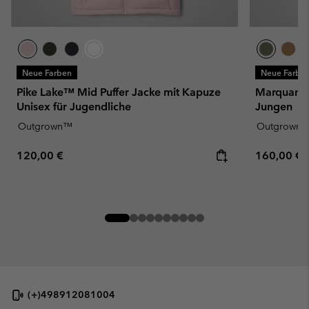
Neue Farben
Neue Farbe
Pike Lake™ Mid Puffer Jacke mit Kapuze
Marquam P
Unisex für Jugendliche
Jungen
Outgrown™
Outgrown
Regular price:
Regular pr
120,00 €
160,00 €
(+)498912081004