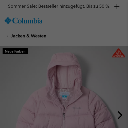
Sommer Sale: Bestseller hinzugefügt. Bis zu 50 %!
SKIP
Columbia
TO
Sportswear
CONTENT
Jacken & Westen
SKIP
TO
MAIN
Neue Farben
NAV
SKIP
TO
SEARCH