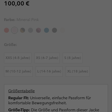
Regular price:
100,00 €
Farbe:
Mineral Pink
Größe:
XXS (4-5 jahre)
XS (6-7 jahre)
S (8 jahre)
M (10-12 jahre)
L (14-16 jahre)
XL (18 jahre)
Größentabelle
Regular Fit:
Universelle, einfache Passform für
komfortable Bewegungsfreiheit.
Größe-Tipp:
Die Größe und Passform dieser Jacke