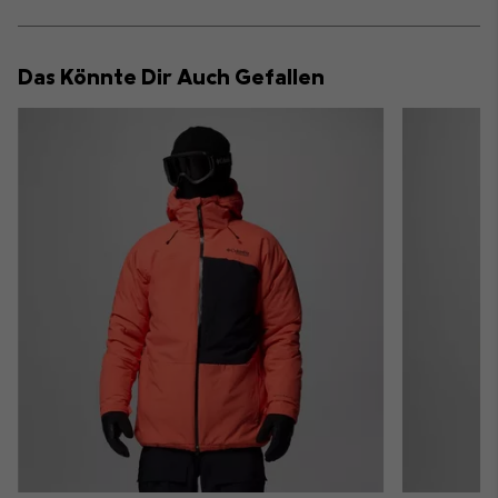
sectio
Expan
or
collap
Das Könnte Dir Auch Gefallen
sectio