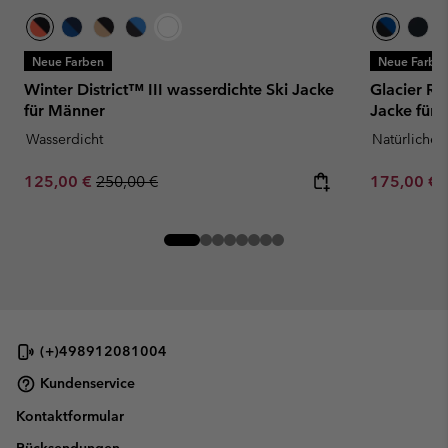
Neue Farben
Neue Farbe
Winter District™ III wasserdichte Ski Jacke
Glacier R
für Männer
Jacke für
Wasserdicht
Natürliche
Sale price:
Regular price:
Minimum sa
125,00 €
250,00 €
175,00 €
(+)498912081004
Kundenservice
Kontaktformular
Rücksendungen