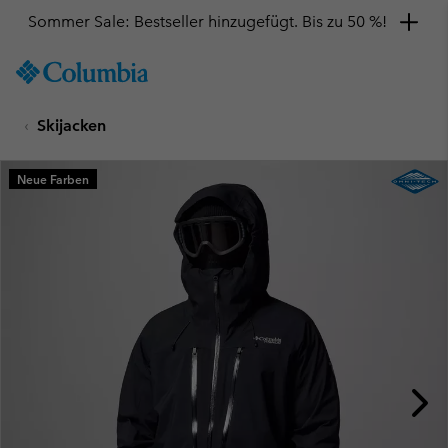
Sommer Sale: Bestseller hinzugefügt. Bis zu 50 %!
SKIP
Columbia
TO
Sportswear
CONTENT
Skijacken
SKIP
TO
MAIN
Neue Farben
NAV
SKIP
TO
SEARCH