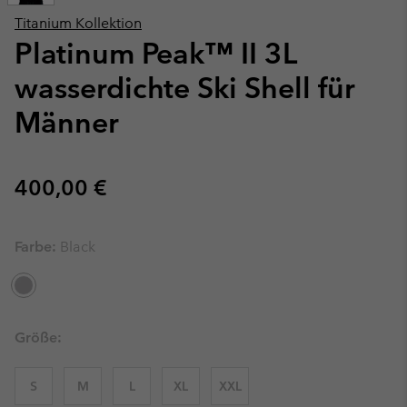
Titanium Kollektion
Platinum Peak™ II 3L
wasserdichte Ski Shell für
Männer
Regular price:
400,00 €
Farbe:
Black
Größe:
S
M
L
XL
XXL