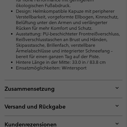
ökologischen Fußabdruck.
Design: Helmkompatible Kapuze mit peripherer
Verstellbarkeit, vorgeformte Ellbogen, Kinnschutz,
Belüftung unter den Armen und verlängerter
Rücken für mehr Komfort und Schutz.
Ausstattung: PU-beschichteter Frontreißverschluss,
Reißverschlusstaschen an Brust und Händen,
Skipasstasche, Brillenfach, verstellbare
Ärmelabschlüsse und integrierter Schneefang –
bereit für einen ganzen Tag auf der Piste.
Hintere Länge in der Mitte: 33.0 in / 83.8 cm
Einsatzmöglichkeiten: Wintersport
Zusammensetzung
Expan
or
collap
Versand und Rückgabe
sectio
Expan
or
collap
Kundenrezensionen