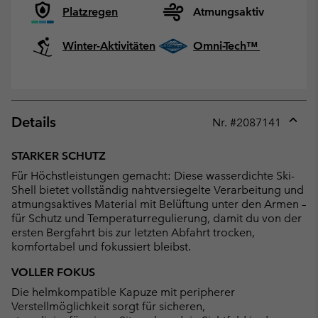
Platzregen
Atmungsaktiv
Winter-Aktivitäten
Omni-Tech™
Details
Nr. #
2087141
Expan
or
STARKER SCHUTZ
collap
Für Höchstleistungen gemacht: Diese wasserdichte Ski-
sectio
Shell bietet vollständig nahtversiegelte Verarbeitung und
atmungsaktives Material mit Belüftung unter den Armen –
für Schutz und Temperaturregulierung, damit du von der
ersten Bergfahrt bis zur letzten Abfahrt trocken,
komfortabel und fokussiert bleibst.
VOLLER FOKUS
Die helmkompatible Kapuze mit peripherer
Verstellmöglichkeit sorgt für sicheren,