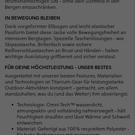
stromlinienförmigen Sitz – ohne dein Sichtfeld in den
Bergen einzuschränken.
IN BEWEGUNG BLEIBEN
Dank vorgeformter Ellbogen und leicht elastischer
Passform bietet diese Jacke volle Bewegungsfreiheit an
intensiven Bergtagen. Spezielle Taschenlösungen – wie
Skipasstasche, Brillenfach sowie sichere
Reißverschlusstaschen an Brust und Händen – halten
wichtige Ausrüstung griffbereit und sicher verstaut.
FÜR DEINE HÖCHSTLEISTUNG – UNSER BESTES
Ausgestattet mit unseren besten Features, Materialien
und Technologien ist Titanium-Gear für leistungsstarke
Outdoor-Aktivitäten konzipiert – gemacht, um allem
standzuhalten, was du (und das Wetter) ihm abverlangst.
Technologie: Omni-Tech™ wasserdicht,
atmungsaktiv und vollständig nahtversiegelt – hält
Feuchtigkeit draußen und lässt Wärme und Schweiß
entweichen.
Material: Gefertigt aus 100 % recyceltem Polyester –
für hohe Performance mit geringerem