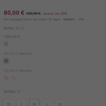
Sale price:
Regular price:
80,00 €
100,00 €
Sparen Sie 20%
Der niedrigste Preis in den letzten 30 Tagen:
100,00 €
-20%
Farbe:
Black
100,00 €
Regular price:
Sale price:
80,00 €
100,00 €
Regular price:
Sale price:
70,00 €
100,00 €
Größe:
M
XS
S
M
L
XL