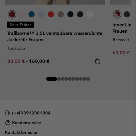
Inner Limi
Neue Farben
Frauen
Trailborne™ 2.5L verstaubare wasserdichte
Jacke für Frauen
Recycelt
Packable
Minimum sa
60,00 €
-
Minimum sale price:
Maximum price:
80,00 €
-
160,00 €
(+)498912081004
Kundenservice
Kontaktformular