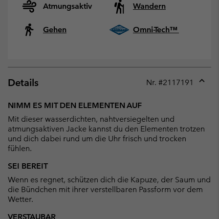
Atmungsaktiv
Wandern
Gehen
Omni-Tech™
Details
Nr. #
2117191
Expan
or
NIMM ES MIT DEN ELEMENTEN AUF
collap
Mit dieser wasserdichten, nahtversiegelten und
sectio
atmungsaktiven Jacke kannst du den Elementen trotzen
und dich dabei rund um die Uhr frisch und trocken
fühlen.
SEI BEREIT
Wenn es regnet, schützen dich die Kapuze, der Saum und
die Bündchen mit ihrer verstellbaren Passform vor dem
Wetter.
VERSTAUBAR