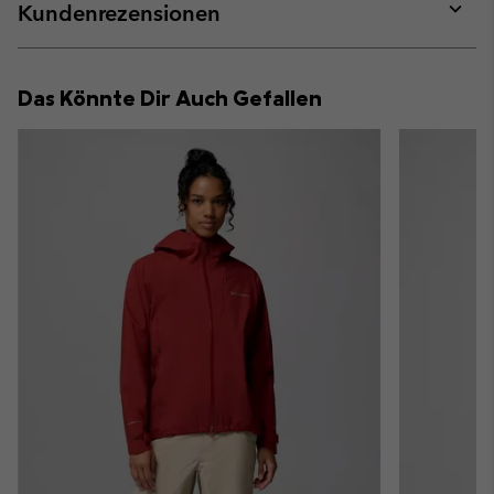
collap
Kundenrezensionen
sectio
Expan
or
collap
Das Könnte Dir Auch Gefallen
sectio