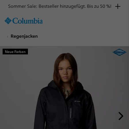
Sommer Sale: Bestseller hinzugefügt. Bis zu 50 %!
SKIP
Columbia
TO
Sportswear
CONTENT
Regenjacken
SKIP
TO
MAIN
Neue Farben
NAV
SKIP
TO
SEARCH