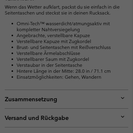
Wenn das Wetter aufklart, packst du sie einfach in die
Seitentaschen und steckst sie in deinen Rucksack.
Omni-Tech™ wasserdicht/atmungsaktiv mit
kompletter Nahtversiegelung
Angebrachte, verstellbare Kapuze
Verstellbare Kapuze mit Zugkordel
Brust- und Seitentaschen mit Reißverschluss
Verstellbare Ärmelabschlüsse
Verstellbarer Saum mit Zugkordel
Verstaubar in der Seitentasche
Hintere Länge in der Mitte: 28.0 in / 71.1 cm
Einsatzmöglichkeiten: Gehen, Wandern
Zusammensetzung
Expan
or
collap
Versand und Rückgabe
sectio
Expan
or