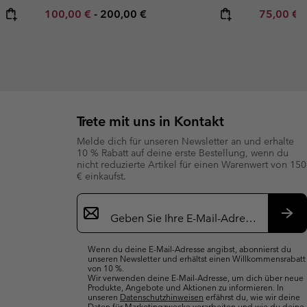
Minimum sale price:
Maximum price:
Minimum s
100,00 €
-
200,00 €
75,00 €
Trete mit uns in Kontakt
Melde dich für unseren Newsletter an und erhalte
10 % Rabatt auf deine erste Bestellung, wenn du
nicht reduzierte Artikel für einen Warenwert von 150
€ einkaufst.
Newsletter-
Anmeldung
Abo
Wenn du deine E-Mail-Adresse angibst, abonnierst du
unseren Newsletter und erhältst einen Willkommensrabatt
von 10 %.
Wir verwenden deine E-Mail-Adresse, um dich über neue
Produkte, Angebote und Aktionen zu informieren. In
unseren
Datenschutzhinweisen
erfährst du, wie wir deine
Daten für Marketingzwecke verarbeiten und wie du deine