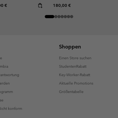
rice:
mum price:
Regular price:
00 €
180,00 €
Shoppen
te
Einen Store suchen
umbia
StudentenRabatt
antwortung
Key-Worker-Rabatt
werden
Aktuelle Promotions
rogramm
Größentabelle
se
 Nicht konform