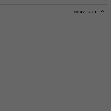
Nr. #
2126101
Expan
or
collap
sectio