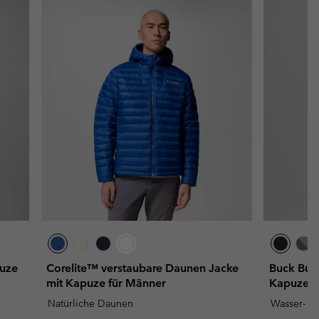
puze
Corelite™ verstaubare Daunen Jacke
Buck Butt
mit Kapuze für Männer
Kapuze f
Natürliche Daunen
Wasser- u