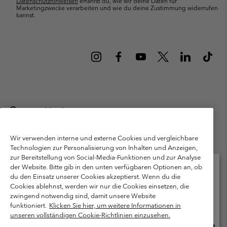
Datenschutzhinweisen
erfährst du, wie wir deine Daten für
Marketingzwecke verarbeiten und wie du deine Zustimmung widerrufen
kannst.
Deutschland
©
2026
Columbia Sportswear GmbH. Walter-Gropius-Str. 23, 80807
München Deutschland. Alle Rechte vorbehalten.
Wir verwenden interne und externe Cookies und vergleichbare
Technologien zur Personalisierung von Inhalten und Anzeigen,
Nutzungsbedingungen
Allgemeine Verkaufsbedingungen
Garantie
zur Bereitstellung von Social-Media-Funktionen und zur Analyse
Datenschutzerklärung
der Website. Bitte gib in den unten verfügbaren Optionen an, ob
du den Einsatz unserer Cookies akzeptierst. Wenn du die
Bestimmungen und Bedingungen des Mitglieder Programms
Cookies ablehnst, werden wir nur die Cookies einsetzen, die
Bitte wählen Sie Ihr Lieferland und Ihre Sprache
zwingend notwendig sind, damit unsere Website
Nutzungsbedingungen Für Nutzergenerierte Inhalte
Impressum
Online-Einkauf verfügbar
funktioniert.
Klicken Sie hier, um weitere Informationen in
Cookies
Public CBCR
unseren vollständigen Cookie-Richtlinien einzusehen.