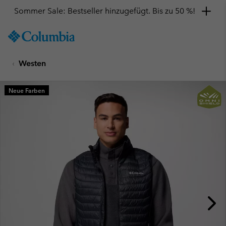
Sommer Sale: Bestseller hinzugefügt. Bis zu 50 %!
SKIP
Columbia
TO
Sportswear
CONTENT
Westen
SKIP
TO
MAIN
Neue Farben
NAV
SKIP
TO
SEARCH