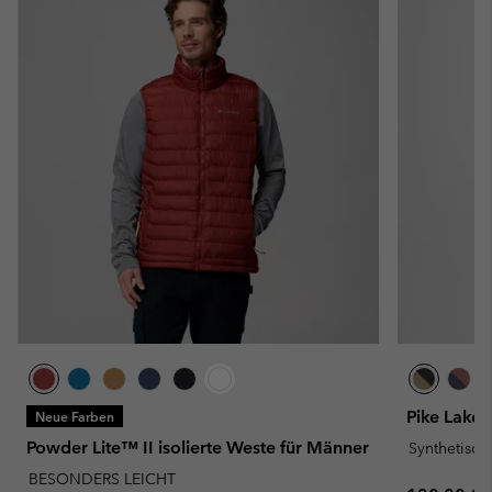
Pike Lake™
Neue Farben
Powder Lite™ II isolierte Weste für Männer
Synthetisc
BESONDERS LEICHT