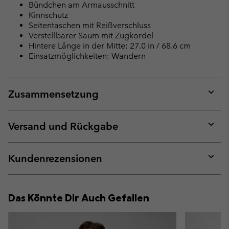
Bündchen am Armausschnitt
Kinnschutz
Seitentaschen mit Reißverschluss
Verstellbarer Saum mit Zugkordel
Hintere Länge in der Mitte: 27.0 in / 68.6 cm
Einsatzmöglichkeiten: Wandern
Zusammensetzung
Expan
or
collap
Versand und Rückgabe
sectio
Expan
or
collap
Kundenrezensionen
sectio
Expan
or
collap
Das Könnte Dir Auch Gefallen
sectio