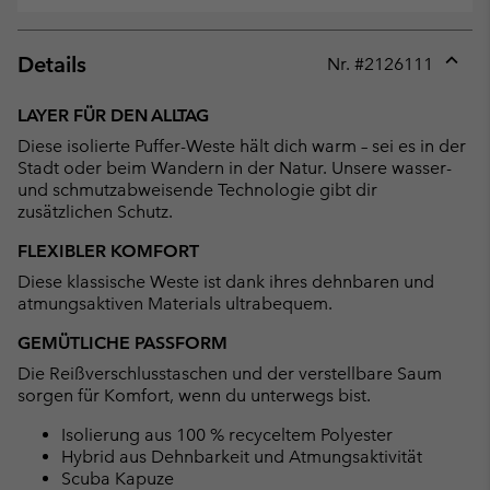
Details
Nr. #
2126111
Expan
or
LAYER FÜR DEN ALLTAG
collap
Diese isolierte Puffer-Weste hält dich warm – sei es in der
sectio
Stadt oder beim Wandern in der Natur. Unsere wasser-
und schmutzabweisende Technologie gibt dir
zusätzlichen Schutz.
FLEXIBLER KOMFORT
Diese klassische Weste ist dank ihres dehnbaren und
atmungsaktiven Materials ultrabequem.
GEMÜTLICHE PASSFORM
Die Reißverschlusstaschen und der verstellbare Saum
sorgen für Komfort, wenn du unterwegs bist.
Isolierung aus 100 % recyceltem Polyester
Hybrid aus Dehnbarkeit und Atmungsaktivität
Scuba Kapuze