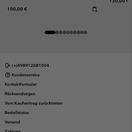
Regular pr
130,00 €
Regular price:
100,00 €
(+)498912081004
Kundenservice
Kontaktformular
Rücksendungen
Vom Kaufvertrag zurücktreten
Bestellstatus
Versand
Zahlung