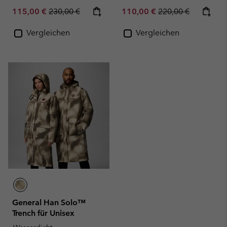
Sale price:
Regular price:
Sale price:
Regular price:
115,00 €
230,00 €
110,00 €
220,00 €
Vergleichen
Vergleichen
General Han Solo™
Trench für Unisex