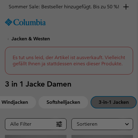
Sommer Sale: Bestseller hinzugefügt. Bis zu 50 %!
SKIP
Columbia
TO
Sportswear
CONTENT
Jacken & Westen
SKIP
TO
MAIN
NAV
Es tut uns leid, der Artikel ist ausverkauft. Vielleicht
gefällt Ihnen ja stattdessen eines dieser Produkte.
SKIP
TO
SEARCH
3 in 1 Jacke Damen
Windjacken
Softshelljacken
3-in-1 Jacken
Alle Filter
Sortieren