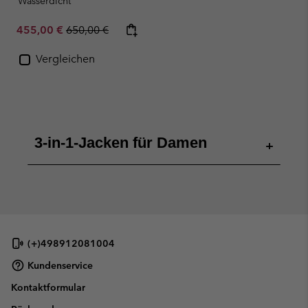
Wasserdicht
Sale price:
Regular price:
455,00 €
650,00 €
Vergleichen
3-in-1-Jacken für Damen
+
(+)498912081004
Kundenservice
Kontaktformular