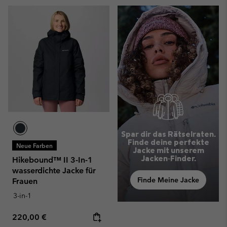
Spar dir das Rätselraten.
Finde deine perfekte
Neue Farben
Jacke mit unserem
Jacken‑Finder.
Hikebound™ II 3-In-1
wasserdichte Jacke für
Finde Meine Jacke
Frauen
3-in-1
Regular price:
220,00 €