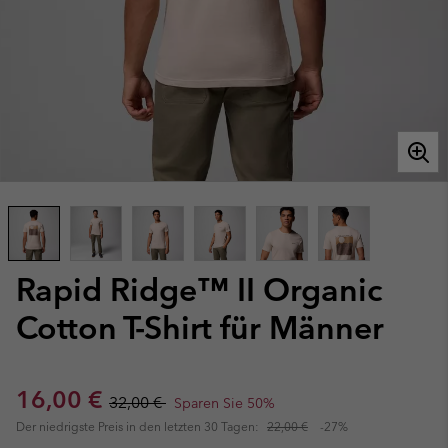
Rapid Ridge™ II Organic
Cotton T-Shirt für Männer
Sale price:
Regular price:
16,00 €
32,00 €
Sparen Sie 50%
Der niedrigste Preis in den letzten 30 Tagen:
22,00 €
-27%