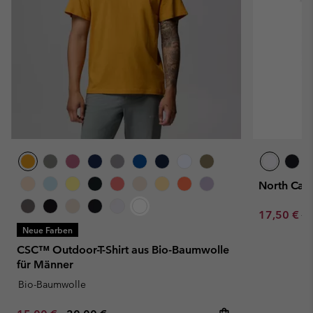
North Casc
Sale price:
Re
17,50 €
35
Neue Farben
CSC™ Outdoor-T-Shirt aus Bio-Baumwolle
für Männer
Bio-Baumwolle