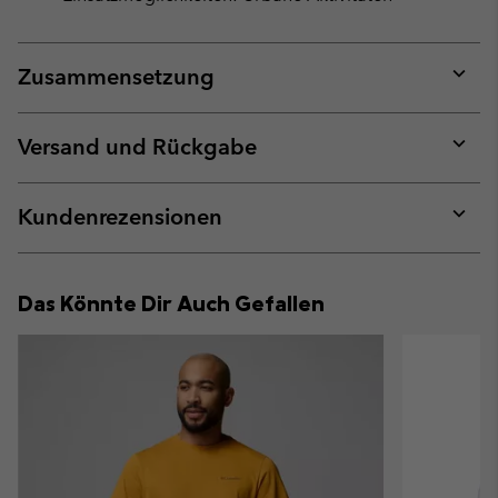
Zusammensetzung
Expan
or
collap
Versand und Rückgabe
sectio
Expan
or
collap
Kundenrezensionen
sectio
Expan
or
collap
Das Könnte Dir Auch Gefallen
sectio