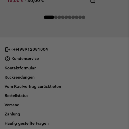
Minimum sale price:
Maximum price:
15,00 €
-
30,00 €
(+)498912081004
Kundenservice
Kontaktformular
Rücksendungen
Vom Kaufvertrag zurücktreten
Bestellstatus
Versand
Zahlung
Häufig gestellte Fragen