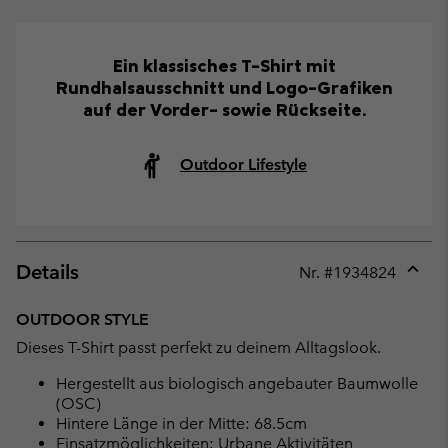
Ein klassisches T-Shirt mit
Rundhalsausschnitt und Logo-Grafiken
auf der Vorder- sowie Rückseite.
Outdoor Lifestyle
Details
Nr. #
1934824
Expan
or
OUTDOOR STYLE
collap
Dieses T-Shirt passt perfekt zu deinem Alltagslook.
sectio
Hergestellt aus biologisch angebauter Baumwolle
(OSC)
Hintere Länge in der Mitte: 68.5cm
Einsatzmöglichkeiten: Urbane Aktivitäten