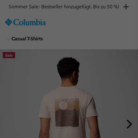
Sommer Sale: Bestseller hinzugefügt. Bis zu 50 %!
SKIP
Columbia
TO
Sportswear
CONTENT
Casual T-Shirts
SKIP
TO
MAIN
Sale
NAV
SKIP
TO
SEARCH