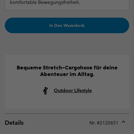
komfortable Bewegungsfreiheit.
In Den Warenkorb
Bequeme Stretch-Cargohose für deine
Abenteuer im Alltag.
Outdoor Lifestyle
Details
Nr. #
2120651
Expan
or