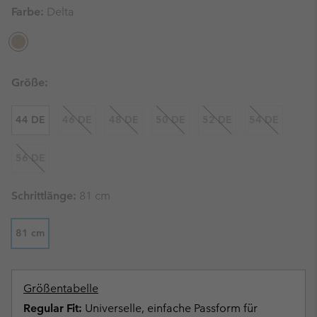
Farbe:
Delta
Größe:
44 DE
46 DE
48 DE
50 DE
52 DE
54 DE
56 DE
Schrittlänge:
81 cm
81 cm
Größentabelle
Regular Fit:
Universelle, einfache Passform für