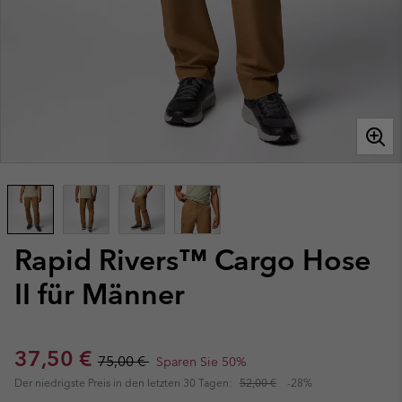
Rapid Rivers™ Cargo Hose
II für Männer
Sale price:
Regular price:
37,50 €
75,00 €
Sparen Sie 50%
Der niedrigste Preis in den letzten 30 Tagen:
52,00 €
-28%