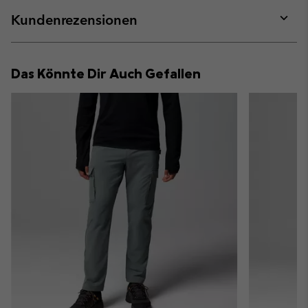
or
collap
Kundenrezensionen
sectio
Expan
or
collap
Das Könnte Dir Auch Gefallen
sectio