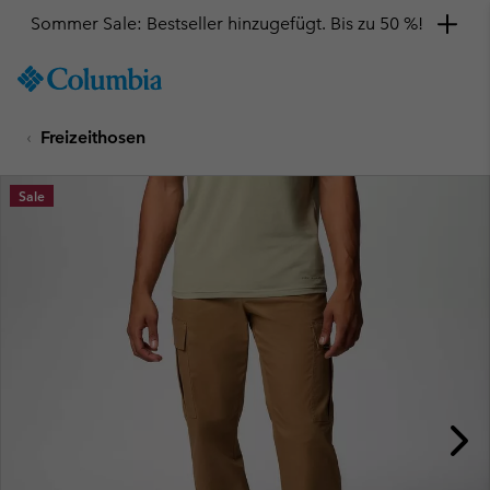
Sommer Sale: Bestseller hinzugefügt. Bis zu 50 %!
SKIP
Columbia
TO
Sportswear
CONTENT
Freizeithosen
SKIP
TO
MAIN
Sale
NAV
SKIP
TO
SEARCH