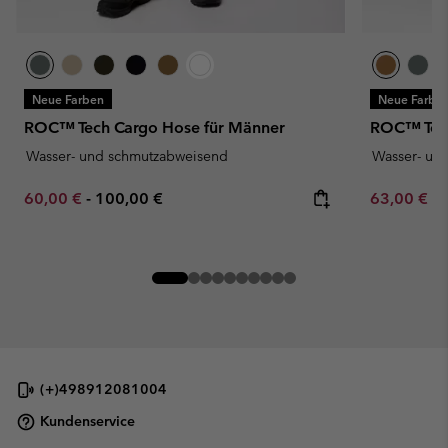
Neue Farben
Neue Farbe
ROC™ Tech Cargo Hose für Männer
ROC™ Tech
Wasser- und schmutzabweisend
Wasser- un
Minimum sale price:
Maximum price:
Minimum sa
60,00 €
-
100,00 €
63,00 €
-
(+)498912081004
Kundenservice