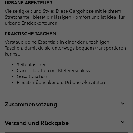
URBANE ABENTEUER
collap
Vielseitigkeit und Style: Diese Cargohose mit leichtem
sectio
Stretchanteil bietet dir lässigen Komfort und ist ideal für
urbane Entdeckertouren.
PRAKTISCHE TASCHEN
Verstaue deine Essentials in einer der unzähligen
Taschen, damit du sie unterwegs bequem transportieren
kannst.
Seitentaschen
Cargo-Taschen mit Klettverschluss
Gesäßtaschen
Einsatzmöglichkeiten: Urbane Aktivitäten
Zusammensetzung
Expan
or
collap
Versand und Rückgabe
sectio
Expan