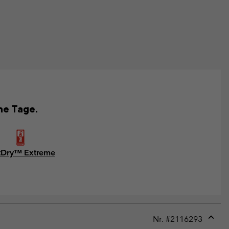
he Tage.
Dry™ Extreme
Nr. #
2116293
Expan