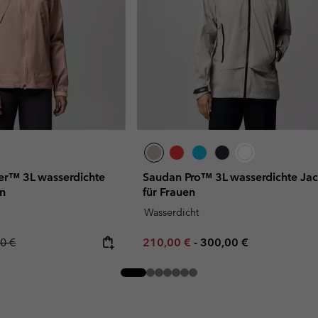
er™ 3L wasserdichte
Saudan Pro™ 3L wasserdichte Ja
en
für Frauen
Wasserdicht
ar price:
Minimum sale price:
Maximum price:
0 €
210,00 €
-
300,00 €