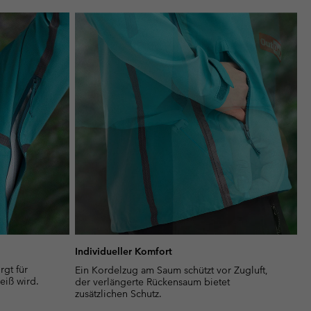
or
collap
sectio
Individueller Komfort
gt für
Ein Kordelzug am Saum schützt vor Zugluft,
heiß wird.
der verlängerte Rückensaum bietet
zusätzlichen Schutz.