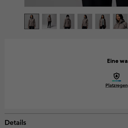
Eine wa
Platzregen
Details