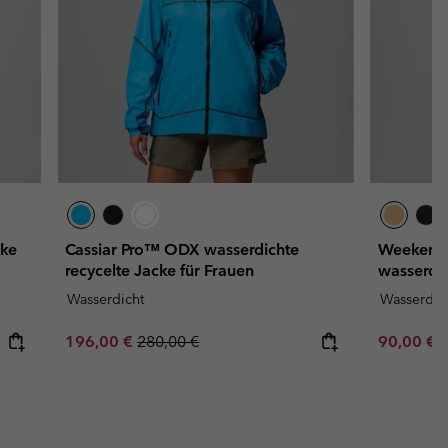
cke
Cassiar Pro™ ODX wasserdichte
Weekend 
recycelte Jacke für Frauen
wasserdic
Wasserdicht
Wasserdic
Sale price:
Regular price:
Minimum s
196,00 €
280,00 €
90,00 €