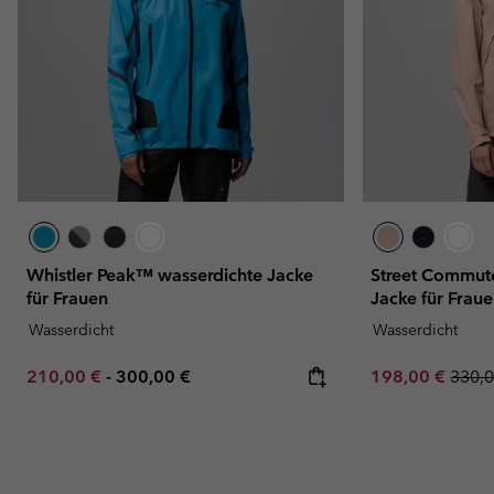
Whistler Peak™ wasserdichte Jacke
Street Commut
für Frauen
Jacke für Frau
Wasserdicht
Wasserdicht
Minimum sale price:
Maximum price:
Sale price:
Regul
210,00 €
-
300,00 €
198,00 €
330,0