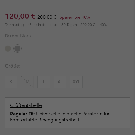
Sale price:
Regular price:
120,00 €
200,00 €
Sparen Sie 40%
Der niedrigste Preis in den letzten 30 Tagen:
200,00 €
-40%
Farbe:
Black
Größe:
S
M
L
XL
XXL
Größentabelle
Regular Fit:
Universelle, einfache Passform für
komfortable Bewegungsfreiheit.