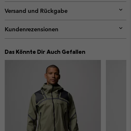
or
collap
Versand und Rückgabe
sectio
Expan
or
collap
Kundenrezensionen
sectio
Expan
or
collap
Das Könnte Dir Auch Gefallen
sectio