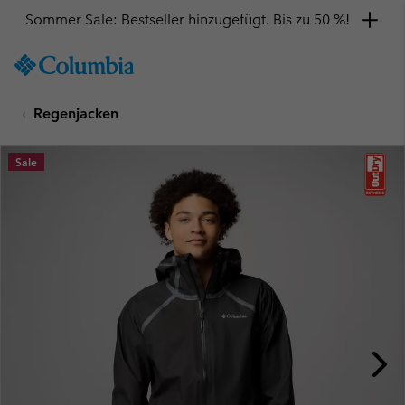
Sommer Sale: Bestseller hinzugefügt. Bis zu 50 %!
SKIP
Columbia
TO
Sportswear
CONTENT
Regenjacken
SKIP
TO
MAIN
Sale
NAV
SKIP
TO
SEARCH