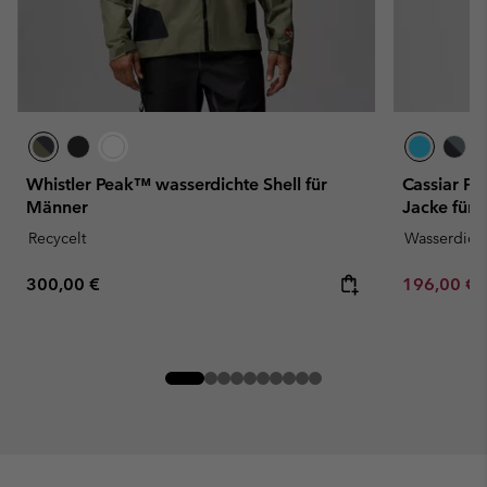
Whistler Peak™ wasserdichte Shell für
Cassiar Pr
Männer
Jacke für
Recycelt
Wasserdich
Regular price:
Sale price:
300,00 €
196,00 €