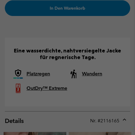
In Den Warenkorb
Eine wasserdichte, nahtversiegelte Jacke
für regnerische Tage.
Platzregen
Wandern
OutDry™ Extreme
Details
Nr. #
2116165
Expan
or