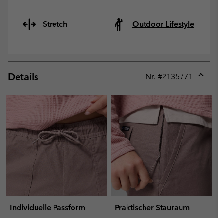
Stretch
Outdoor Lifestyle
Details
Nr. #
2135771
Expan
or
collap
sectio
Individuelle Passform
Praktischer Stauraum