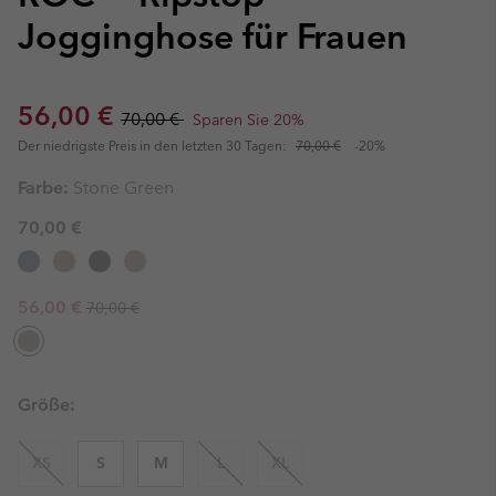
Jogginghose für Frauen
Sale price:
Regular price:
56,00 €
70,00 €
Sparen Sie 20%
Der niedrigste Preis in den letzten 30 Tagen:
70,00 €
-20%
Farbe:
Stone Green
70,00 €
Regular price:
Sale price:
56,00 €
70,00 €
Größe:
XS
S
M
L
XL