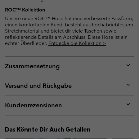
ROC™ Kollektion
Unsere neue ROC™ Hose hat eine verbesserte Passform,
einen komfortablen Bund, besteht aus hochabriebfestem
Stretchmaterial und bietet dir viele Taschen sowie
reflektierende Details am Abschluss. Diese Hose ist ein
echter Überflieger.
Entdecke die Kollektion >
Zusammensetzung
Expan
or
collap
Versand und Rückgabe
sectio
Expan
or
collap
Kundenrezensionen
sectio
Expan
or
collap
Das Könnte Dir Auch Gefallen
sectio