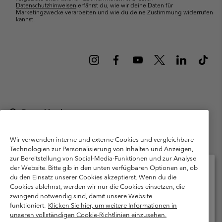
Datenschutzhinweisen
erfährst du, wie wir deine Daten für
Marketingzwecke verarbeiten und wie du deine Zustimmung widerrufen
kannst.
Deutschland
©
2026
Columbia Sportswear GmbH. Walter-Gropius-Str. 23, 80807
München Deutschland. Alle Rechte vorbehalten.
Wir verwenden interne und externe Cookies und vergleichbare
Technologien zur Personalisierung von Inhalten und Anzeigen,
Nutzungsbedingungen
Allgemeine Verkaufsbedingungen
Garantie
zur Bereitstellung von Social-Media-Funktionen und zur Analyse
Datenschutzerklärung
der Website. Bitte gib in den unten verfügbaren Optionen an, ob
du den Einsatz unserer Cookies akzeptierst. Wenn du die
Bestimmungen und Bedingungen des Mitglieder Programms
Cookies ablehnst, werden wir nur die Cookies einsetzen, die
Bitte wählen Sie Ihr Lieferland und Ihre Sprache
zwingend notwendig sind, damit unsere Website
Nutzungsbedingungen Für Nutzergenerierte Inhalte
Impressum
Online-Einkauf verfügbar
funktioniert.
Klicken Sie hier, um weitere Informationen in
Cookies
Public CBCR
unseren vollständigen Cookie-Richtlinien einzusehen.