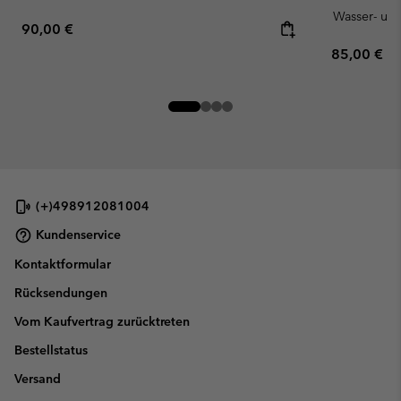
Wasser- un
Regular price:
90,00 €
Regular pr
85,00 €
(+)498912081004
Kundenservice
Kontaktformular
Rücksendungen
Vom Kaufvertrag zurücktreten
Bestellstatus
Versand