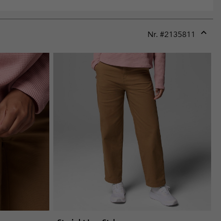
Nr. #
2135811
Expan
or
collap
sectio