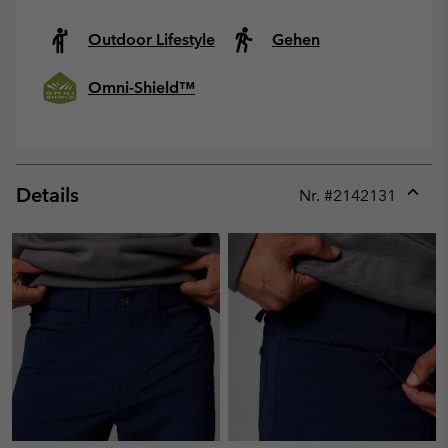
Outdoor Lifestyle
Gehen
Omni-Shield™
Details
Nr. #
2142131
Expan
or
collap
sectio