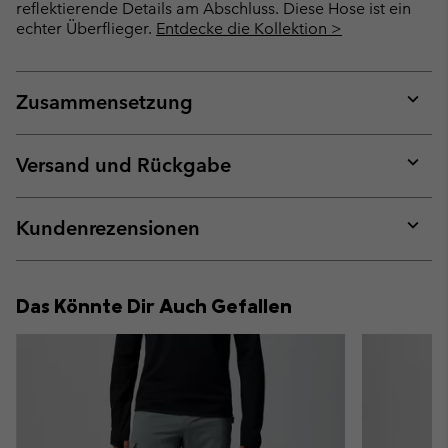
reflektierende Details am Abschluss. Diese Hose ist ein
echter Überflieger.
Entdecke die Kollektion >
Zusammensetzung
Expan
or
collap
Versand und Rückgabe
sectio
Expan
or
collap
Kundenrezensionen
sectio
Expan
or
collap
Das Könnte Dir Auch Gefallen
sectio