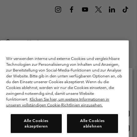
Deutschland
©
2026
Columbia Sportswear GmbH. Walter-Gropius-Str. 23, 80807
München Deutschland. Alle Rechte vorbehalten.
Wir verwenden interne und externe Cookies und vergleichbare
Technologien zur Personalisierung von Inhalten und Anzeigen,
Nutzungsbedingungen
Allgemeine Verkaufsbedingungen
Garantie
zur Bereitstellung von Social-Media-Funktionen und zur Analyse
Datenschutzerklärung
der Website. Bitte gib in den unten verfügbaren Optionen an, ob
du den Einsatz unserer Cookies akzeptierst. Wenn du die
Bestimmungen und Bedingungen des Mitglieder Programms
Cookies ablehnst, werden wir nur die Cookies einsetzen, die
Bitte wählen Sie Ihr Lieferland und Ihre Sprache
zwingend notwendig sind, damit unsere Website
Nutzungsbedingungen Für Nutzergenerierte Inhalte
Impressum
Online-Einkauf verfügbar
funktioniert.
Klicken Sie hier, um weitere Informationen in
Cookies
Public CBCR
unseren vollständigen Cookie-Richtlinien einzusehen.
Online
United States
Einkau
Kundenservice: Mo- Fr. 9:00 - 13:00 & 14:00- 18:00 Uhr
Alle Cookies
Alle Cookies
(+)498912081004
verfü
akzeptieren
ablehnen
Online
Deutschland
Einkau