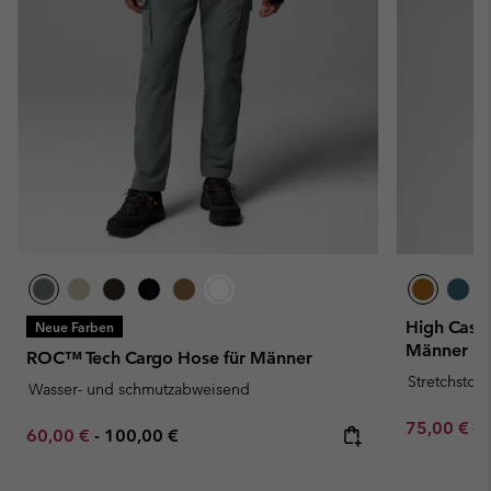
High Casca
Neue Farben
Männer
ROC™ Tech Cargo Hose für Männer
Stretchstoff
Wasser- und schmutzabweisend
Sale price:
Re
75,00 €
15
Minimum sale price:
Maximum price:
60,00 €
-
100,00 €