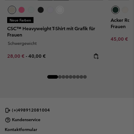
Acker Rock
Neue Farben
Frauen
CSC™ Heavyweight T-Shirt mit Grafik für
Frauen
Minimum sa
45,00 €
-
Schwergewicht
Minimum sale price:
Maximum price:
28,00 €
-
40,00 €
(+)498912081004
Kundenservice
Kontaktformular