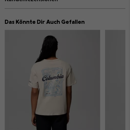
sectio
Expan
or
collap
Das Könnte Dir Auch Gefallen
sectio