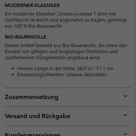
or
MODERNER KLASSIKER
collap
Ein moderner Klassiker: Dieses oversize T-Shirt mit
sectio
Grafikprint ist weich und angenehm zu tragen, gefertigt
aus 100 % Bio-Baumwolle.
BIO-BAUMWOLLE
Dieser Artikel besteht aus Bio-Baumwolle, die ohne den
Einsatz von giftigen und langlebigen Pestiziden und
synthetischen Düngemitteln angebaut wird.
Hintere Länge in der Mitte: 28.0 in / 71.1 cm
Einsatzmöglichkeiten: Urbane Aktivitäten
Zusammensetzung
Expan
or
collap
Versand und Rückgabe
sectio
Expan
or
collap
Kundenrezensionen