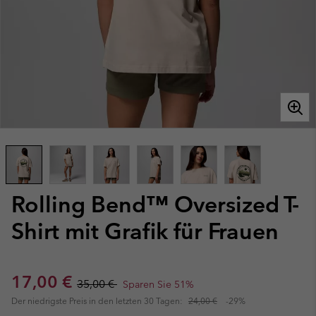
Rolling Bend™ Oversized T-
Shirt mit Grafik für Frauen
Sale price:
Regular price:
17,00 €
35,00 €
Sparen Sie 51%
Der niedrigste Preis in den letzten 30 Tagen:
24,00 €
-29%