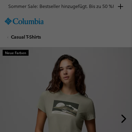
Sommer Sale: Bestseller hinzugefügt. Bis zu 50 %!
SKIP
Columbia
TO
Sportswear
CONTENT
Casual T-Shirts
SKIP
TO
MAIN
Neue Farben
NAV
SKIP
TO
SEARCH