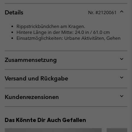
Details
Nr. #
2120061
Expan
or
Rippstrickbündchen am Kragen.
collap
Hintere Länge in der Mitte: 24.0 in / 61.0 cm
sectio
Einsatzmöglichkeiten: Urbane Aktivitäten, Gehen
Zusammensetzung
Expan
or
collap
Versand und Rückgabe
sectio
Expan
or
collap
Kundenrezensionen
sectio
Expan
or
collap
Das Könnte Dir Auch Gefallen
sectio