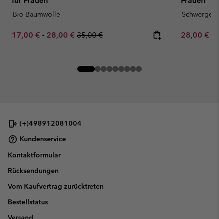
für Frauen
Frauen
Bio-Baumwolle
Schwergewi
Minimum sale price:
Maximum sale price:
Regular price:
Minimum sa
17,00 €
-
28,00 €
35,00 €
28,00 €
-
(+)498912081004
Kundenservice
Kontaktformular
Rücksendungen
Vom Kaufvertrag zurücktreten
Bestellstatus
Versand