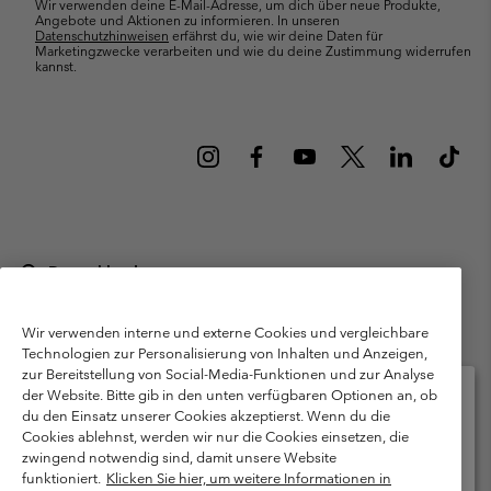
Wir verwenden deine E-Mail-Adresse, um dich über neue Produkte,
Angebote und Aktionen zu informieren. In unseren
Datenschutzhinweisen
erfährst du, wie wir deine Daten für
Marketingzwecke verarbeiten und wie du deine Zustimmung widerrufen
kannst.
Deutschland
©
2026
Columbia Sportswear GmbH. Walter-Gropius-Str. 23, 80807
München Deutschland. Alle Rechte vorbehalten.
Wir verwenden interne und externe Cookies und vergleichbare
Technologien zur Personalisierung von Inhalten und Anzeigen,
Nutzungsbedingungen
Allgemeine Verkaufsbedingungen
Garantie
zur Bereitstellung von Social-Media-Funktionen und zur Analyse
Datenschutzerklärung
der Website. Bitte gib in den unten verfügbaren Optionen an, ob
du den Einsatz unserer Cookies akzeptierst. Wenn du die
Bestimmungen und Bedingungen des Mitglieder Programms
Cookies ablehnst, werden wir nur die Cookies einsetzen, die
Bitte wählen Sie Ihr Lieferland und Ihre Sprache
zwingend notwendig sind, damit unsere Website
Nutzungsbedingungen Für Nutzergenerierte Inhalte
Impressum
Online-Einkauf verfügbar
funktioniert.
Klicken Sie hier, um weitere Informationen in