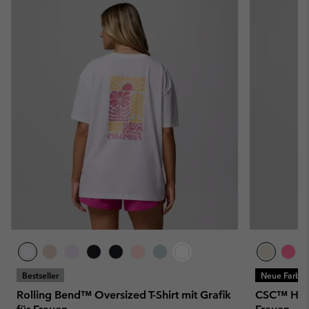
Bestseller
Neue Farbe
Rolling Bend™ Oversized T-Shirt mit Grafik
CSC™ Heavy