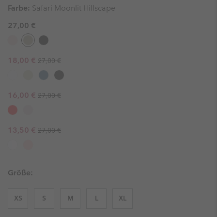
Farbe:
Safari Moonlit Hillscape
27,00 €
Regular price:
Sale price:
18,00 €
27,00 €
Regular price:
Sale price:
16,00 €
27,00 €
Regular price:
Sale price:
13,50 €
27,00 €
Größe:
XS
S
M
L
XL