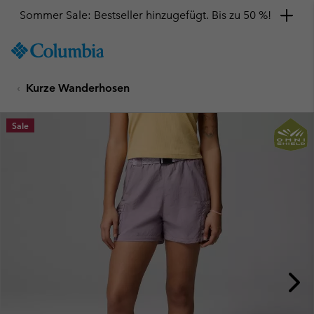
Sommer Sale: Bestseller hinzugefügt. Bis zu 50 %!
SKIP
Columbia
TO
Sportswear
CONTENT
Kurze Wanderhosen
SKIP
TO
MAIN
Sale
NAV
SKIP
TO
SEARCH