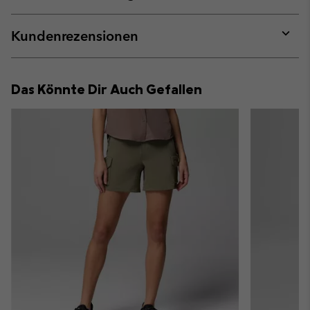
sectio
Expan
or
collap
Kundenrezensionen
sectio
Expan
or
collap
Das Könnte Dir Auch Gefallen
sectio