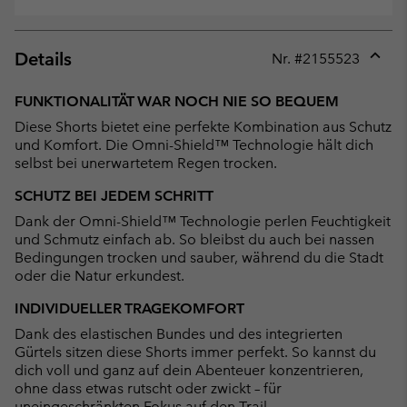
Details
Nr. #
2155523
Expan
or
FUNKTIONALITÄT WAR NOCH NIE SO BEQUEM
collap
Diese Shorts bietet eine perfekte Kombination aus Schutz
sectio
und Komfort. Die Omni-Shield™ Technologie hält dich
selbst bei unerwartetem Regen trocken.
SCHUTZ BEI JEDEM SCHRITT
Dank der Omni-Shield™ Technologie perlen Feuchtigkeit
und Schmutz einfach ab. So bleibst du auch bei nassen
Bedingungen trocken und sauber, während du die Stadt
oder die Natur erkundest.
INDIVIDUELLER TRAGEKOMFORT
Dank des elastischen Bundes und des integrierten
Gürtels sitzen diese Shorts immer perfekt. So kannst du
dich voll und ganz auf dein Abenteuer konzentrieren,
ohne dass etwas rutscht oder zwickt – für
uneingeschränkten Fokus auf den Trail.