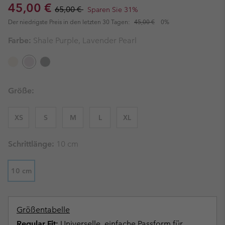
Sale price:
Regular price:
45,00 €
65,00 €
Sparen Sie 31%
Der niedrigste Preis in den letzten 30 Tagen:
45,00 €
0%
Farbe:
Shale Purple, Lavender Pearl
Größe:
XS
S
M
L
XL
Schrittlänge:
10 cm
10 cm
Größentabelle
Regular Fit:
Universelle, einfache Passform für