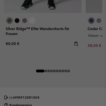
Silver Ridge™ Elite Wandershorts für
Cedar Cre
Frauen
Wasser- un
Regular price:
80,00 €
Minimum sa
38,00 €
-
(+)498912081004
Kundenservice