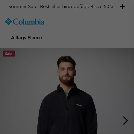
Sommer Sale: Bestseller hinzugefügt. Bis zu 50 %!
SKIP
Columbia
TO
Sportswear
CONTENT
Alltags-Fleece
SKIP
TO
MAIN
Sale
NAV
SKIP
TO
SEARCH