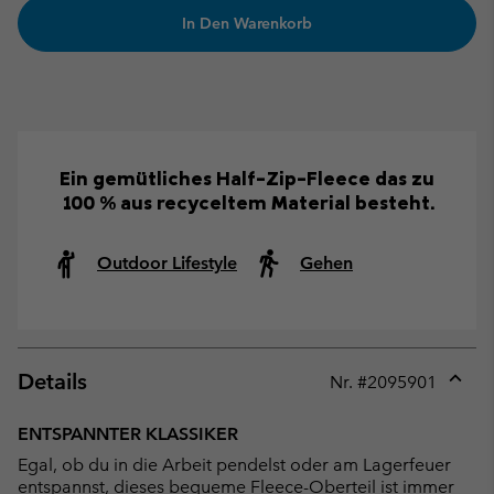
In Den Warenkorb
Ein gemütliches Half-Zip-Fleece das zu
100 % aus recyceltem Material besteht.
Outdoor Lifestyle
Gehen
Details
Nr. #
2095901
Expan
or
ENTSPANNTER KLASSIKER
collap
Egal, ob du in die Arbeit pendelst oder am Lagerfeuer
sectio
entspannst, dieses bequeme Fleece-Oberteil ist immer