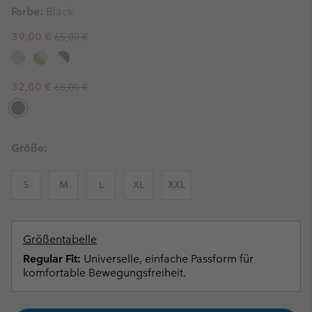
Farbe:
Black
Regular price:
Sale price:
39,00 €
65,00 €
Regular price:
Sale price:
32,00 €
65,00 €
Größe:
S
M
L
XL
XXL
Größentabelle
Regular Fit:
Universelle, einfache Passform für
komfortable Bewegungsfreiheit.