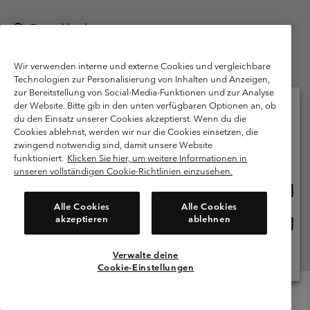
Deutschland
©
2026
Columbia Sportswear GmbH. Walter-Gropius-Str. 23, 80807
München Deutschland. Alle Rechte vorbehalten.
Wir verwenden interne und externe Cookies und vergleichbare
Technologien zur Personalisierung von Inhalten und Anzeigen,
Nutzungsbedingungen
Allgemeine Verkaufsbedingungen
Garantie
zur Bereitstellung von Social-Media-Funktionen und zur Analyse
Datenschutzerklärung
der Website. Bitte gib in den unten verfügbaren Optionen an, ob
du den Einsatz unserer Cookies akzeptierst. Wenn du die
Bestimmungen und Bedingungen des Mitglieder Programms
Cookies ablehnst, werden wir nur die Cookies einsetzen, die
Bitte wählen Sie Ihr Lieferland und Ihre Sprache
zwingend notwendig sind, damit unsere Website
Nutzungsbedingungen Für Nutzergenerierte Inhalte
Impressum
Online-Einkauf verfügbar
funktioniert.
Klicken Sie hier, um weitere Informationen in
Cookies
Public CBCR
unseren vollständigen Cookie-Richtlinien einzusehen.
Online
United States
Einkau
Kundenservice: Mo- Fr. 9:00 - 13:00 & 14:00- 18:00 Uhr
Alle Cookies
Alle Cookies
(+)498912081004
verfü
akzeptieren
ablehnen
Online
Deutschland
Einkau
verfü
Verwalte deine
Alle Länder Anzeigen
Cookie-Einstellungen
Menu
Suche
Anmelden
Mini