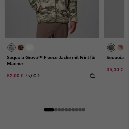
Sequoia Grove™ Fleece Jacke mit Print für
Sequoia G
Männer
Minimum sa
35,00 €
-
Sale price:
Regular price:
52,00 €
75,00 €