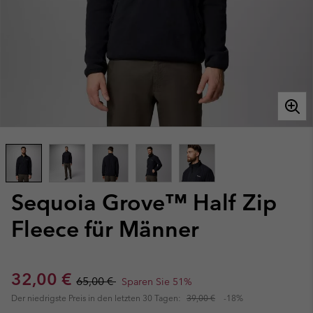
Sequoia Grove™ Half Zip
Fleece für Männer
Sale price:
Regular price:
32,00 €
65,00 €
Sparen Sie 51%
Der niedrigste Preis in den letzten 30 Tagen:
39,00 €
-18%