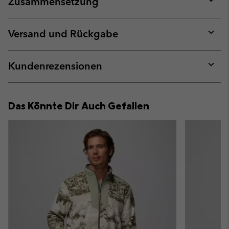
Zusammensetzung
Expan
or
collap
Versand und Rückgabe
sectio
Expan
or
collap
Kundenrezensionen
sectio
Expan
or
collap
Das Könnte Dir Auch Gefallen
sectio