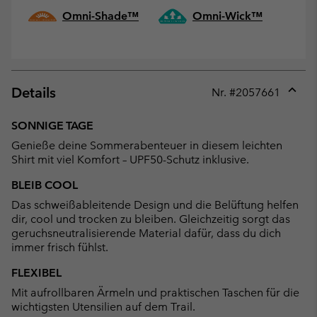
Omni-Shade™
Omni-Wick™
Details
Nr. #
2057661
Expan
or
SONNIGE TAGE
collap
Genieße deine Sommerabenteuer in diesem leichten
sectio
Shirt mit viel Komfort – UPF50-Schutz inklusive.
BLEIB COOL
Das schweißableitende Design und die Belüftung helfen
dir, cool und trocken zu bleiben. Gleichzeitig sorgt das
geruchsneutralisierende Material dafür, dass du dich
immer frisch fühlst.
FLEXIBEL
Mit aufrollbaren Ärmeln und praktischen Taschen für die
wichtigsten Utensilien auf dem Trail.