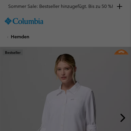
Sommer Sale: Bestseller hinzugefügt. Bis zu 50 %!
SKIP
Columbia
TO
Sportswear
CONTENT
Hemden
SKIP
TO
MAIN
Bestseller
NAV
SKIP
TO
SEARCH