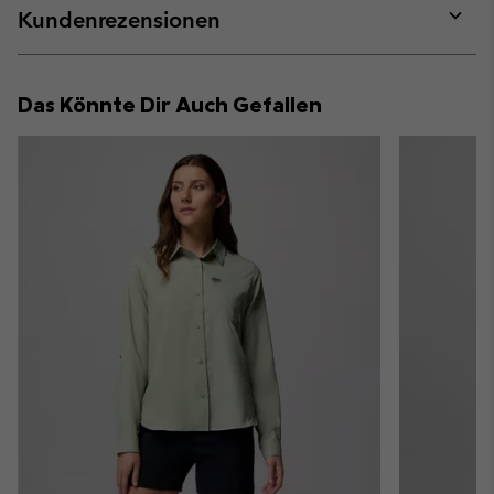
collap
Kundenrezensionen
sectio
Expan
or
collap
Das Könnte Dir Auch Gefallen
sectio