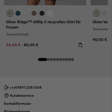
Silver Ridge™ Utility II recyceltes Shirt für
Skien Val
Frauen
Sonnenschu
Sonnenschutz
Regular pr
90,00 €
Minimum sale price:
Maximum price:
56,00 €
-
80,00 €
(+)498912081004
Kundenservice
Kontaktformular
Rücksendungen