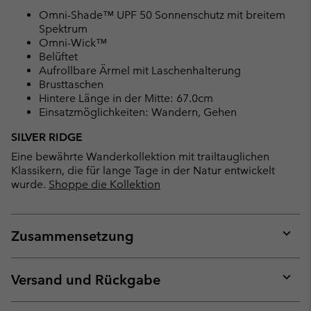
Omni-Shade™ UPF 50 Sonnenschutz mit breitem
Spektrum
Omni-Wick™
Belüftet
Aufrollbare Ärmel mit Laschenhalterung
Brusttaschen
Hintere Länge in der Mitte: 67.0cm
Einsatzmöglichkeiten: Wandern, Gehen
SILVER RIDGE
Eine bewährte Wanderkollektion mit trailtauglichen
Klassikern, die für lange Tage in der Natur entwickelt
wurde.
Shoppe die Kollektion
Zusammensetzung
Expan
or
collap
Versand und Rückgabe
sectio
Expan
or