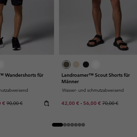
™ Wandershorts für
Landroamer™ Scout Shorts für
Männer
mutzabweisend
Wasser- und schmutzabweisend
rice:
um sale price:
Regular price:
Minimum sale price:
Maximum sale price:
Regular price:
0 €
90,00 €
42,00 €
-
56,00 €
70,00 €