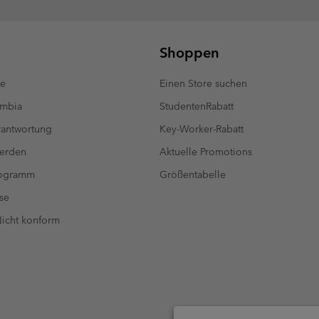
Shoppen
te
Einen Store suchen
umbia
StudentenRabatt
antwortung
Key-Worker-Rabatt
werden
Aktuelle Promotions
rogramm
Größentabelle
se
 Nicht konform