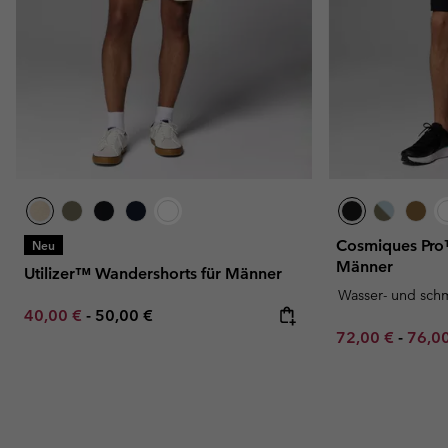
Cosmiques Pro
Neu
Männer
Utilizer™ Wandershorts für Männer
Wasser- und sch
Minimum sale price:
Maximum price:
40,00 €
-
50,00 €
Minimum sale p
Maxim
72,00 €
-
76,0