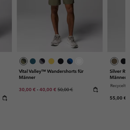
Vital Valley™ Wandershorts für
Silver Ri
Männer
Männer
Recycelt
Minimum sale price:
Maximum sale price:
Regular price:
30,00 €
-
40,00 €
50,00 €
Regular p
55,00 €