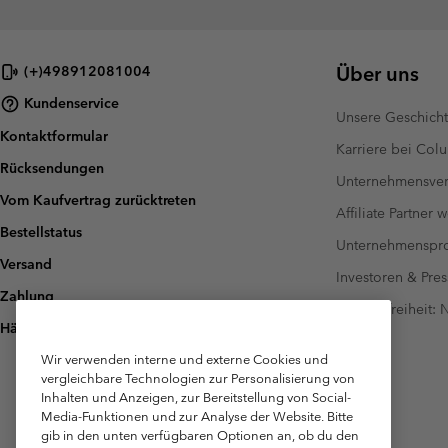
Über uns
(+)498912081004
Kundenservice
Unsere Geschich
Kontaktformular
Karriere bei Col
Rücksendungen
Unternehmensver
Vom Kaufvertrag zurücktreten
Affiliate Partner 
Bestellstatus
Unternehmensp
Versand
Investoren & Pres
Zahlung
Barrierefreiheit:
Häufig gestellte Fragen
Wir verwenden interne und externe Cookies und
vergleichbare Technologien zur Personalisierung von
Inhalten und Anzeigen, zur Bereitstellung von Social-
Media-Funktionen und zur Analyse der Website. Bitte
gib in den unten verfügbaren Optionen an, ob du den