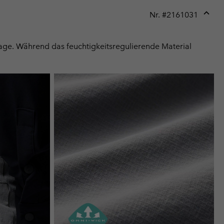
Nr. #
2161031
Expan
or
collap
age. Während das feuchtigkeitsregulierende Material
sectio