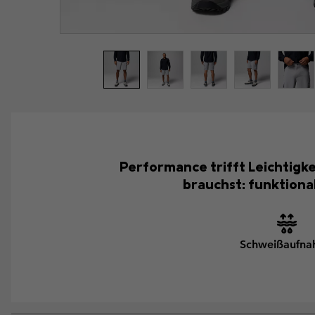
Performance trifft Leichtigke
brauchst: funktiona
Schweißaufn