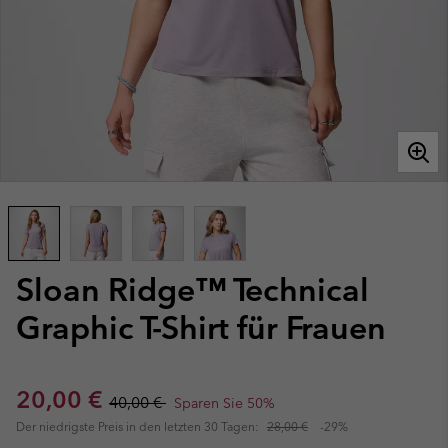
Sloan Ridge™ Technical
Graphic T-Shirt für Frauen
Sale price:
Regular price:
20,00 €
40,00 €
Sparen Sie 50%
Der niedrigste Preis in den letzten 30 Tagen:
28,00 €
-29%