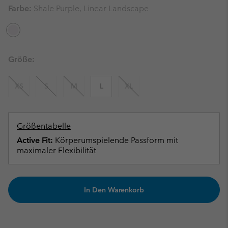
Farbe:
Shale Purple, Linear Landscape
Größe:
XS
S
M
L
XL
Größentabelle
Active Fit:
Körperumspielende Passform mit
maximaler Flexibilität
In Den Warenkorb