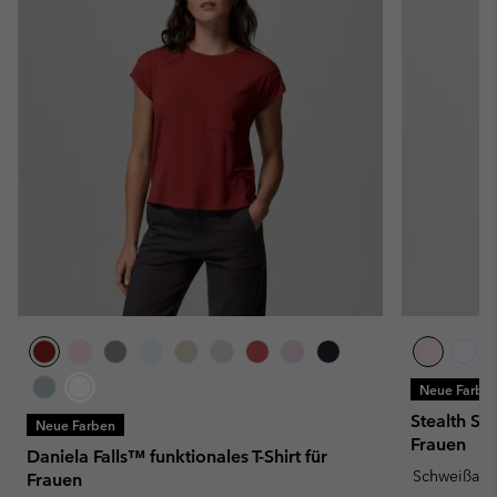
Neue Farbe
Stealth Spr
Neue Farben
Frauen
Daniela Falls™ funktionales T-Shirt für
Schweißau
Frauen