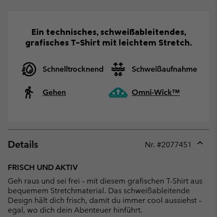
Ein technisches, schweißableitendes,
grafisches T-Shirt mit leichtem Stretch.
Schnelltrocknend
Schweißaufnahme
Gehen
Omni-Wick™
Details
Nr. #
2077451
Expan
or
FRISCH UND AKTIV
collap
Geh raus und sei frei – mit diesem grafischen T-Shirt aus
sectio
bequemem Stretchmaterial. Das schweißableitende
Design hält dich frisch, damit du immer cool aussiehst –
egal, wo dich dein Abenteuer hinführt.