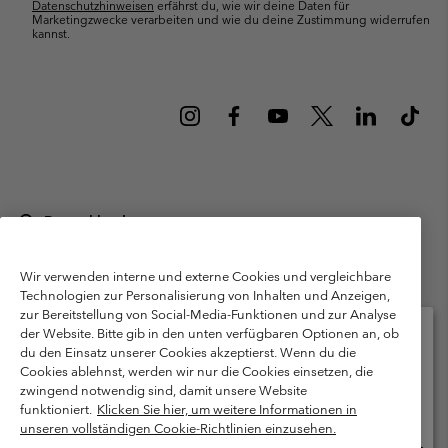
Datenschutzhinweisen
erfährst du, wie wir deine Daten für
Marketingzwecke verarbeiten und wie du deine Zustimmung widerrufen
kannst.
Deutschland
©
2026
Columbia Sportswear GmbH. Walter-Gropius-Str. 23, 80807
München Deutschland. Alle Rechte vorbehalten.
Wir verwenden interne und externe Cookies und vergleichbare
Technologien zur Personalisierung von Inhalten und Anzeigen,
Nutzungsbedingungen
Allgemeine Verkaufsbedingungen
Garantie
zur Bereitstellung von Social-Media-Funktionen und zur Analyse
Datenschutzerklärung
der Website. Bitte gib in den unten verfügbaren Optionen an, ob
du den Einsatz unserer Cookies akzeptierst. Wenn du die
Bestimmungen und Bedingungen des Mitglieder Programms
Cookies ablehnst, werden wir nur die Cookies einsetzen, die
Bitte wählen Sie Ihr Lieferland und Ihre Sprache
zwingend notwendig sind, damit unsere Website
Nutzungsbedingungen Für Nutzergenerierte Inhalte
Impressum
Online-Einkauf verfügbar
funktioniert.
Klicken Sie hier, um weitere Informationen in
Cookies
Public CBCR
unseren vollständigen Cookie-Richtlinien einzusehen.