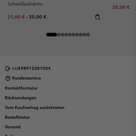
Schweißaufnahme
Minimum sa
25,00 €
-
Minimum sale price:
Maximum price:
21,00 €
-
35,00 €
(+)498912081004
Kundenservice
Kontaktformular
Rücksendungen
Vom Kaufvertrag zurücktreten
Bestellstatus
Versand