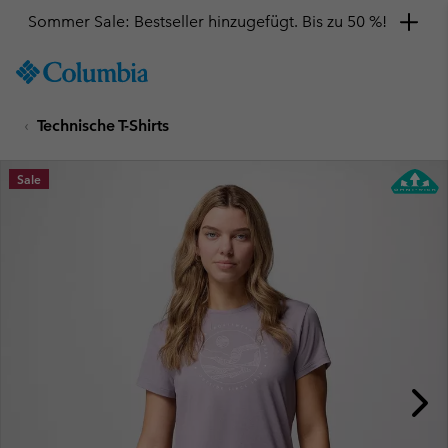
Sommer Sale: Bestseller hinzugefügt. Bis zu 50 %!
SKIP
Columbia
TO
Sportswear
CONTENT
Technische T-Shirts
SKIP
TO
MAIN
Sale
NAV
SKIP
TO
SEARCH