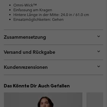
Omni-Wick™
Einfassung am Kragen
Hintere Länge in der Mitte: 24.0 in / 61.0 cm
Einsatzmöglichkeiten: Gehen
Zusammensetzung
Expan
or
collap
Versand und Rückgabe
sectio
Expan
or
collap
Kundenrezensionen
sectio
Expan
or
collap
Das Könnte Dir Auch Gefallen
sectio