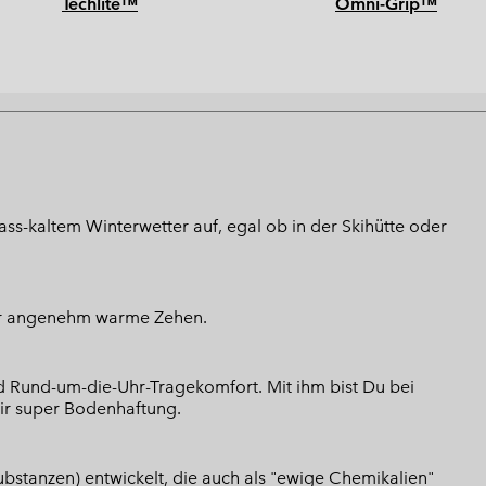
Techlite™
Omni-Grip™
ss-kaltem Winterwetter auf, egal ob in der Skihütte oder
für angenehm warme Zehen.
nd Rund-um-die-Uhr-Tragekomfort. Mit ihm bist Du bei
Dir super Bodenhaftung.
bstanzen) entwickelt, die auch als "ewige Chemikalien"