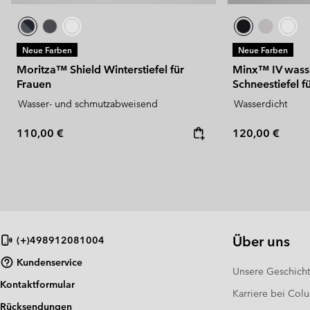
Neue Farben
Neue Farben
Moritza™ Shield Winterstiefel für
Minx™ IV wass
Frauen
Schneestiefel f
Wasser- und schmutzabweisend
Wasserdicht
Regular price:
Regular price:
110,00 €
120,00 €
Über uns
(+)498912081004
Kundenservice
Unsere Geschich
Kontaktformular
Karriere bei Col
Rücksendungen