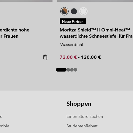
Neue Farben
erdichte hohe
Moritza Shield™ II Omni-Heat™
ür Frauen
wasserdichte Schneestiefel für Fr
Wasserdicht
Minimum sale price:
Maximum price:
72,00 €
-
120,00 €
Shoppen
te
Einen Store suchen
umbia
StudentenRabatt