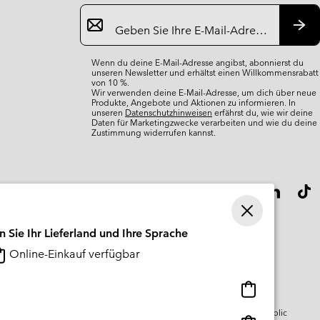
Newsletter-
Anmeldung
Abo
Wenn du deine E-Mail-Adresse angibst, abonnierst du
unseren Newsletter und erhältst einen Willkommensrabatt
von 10 %.
Wir verwenden deine E-Mail-Adresse, um dich über neue
Produkte, Angebote und Aktionen zu informieren. In
unseren
Datenschutzhinweisen
erfährst du, wie wir deine
Daten für Marketingzwecke verarbeiten und wie du deine
Zustimmung widerrufen kannst.
n Sie Ihr Lieferland und Ihre Sprache
Online-Einkauf verfügbar
Online-
Einkauf
gsbedingungen Für Nutzergenerierte
Impressum
Cookies
Public
verfügbar