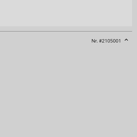
Nr. #
2105001
Expan
or
collap
sectio