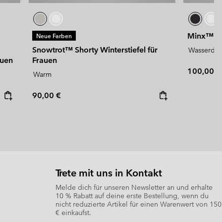
Minx™ Sli
Neue Farben
Snowtrot™ Shorty Winterstiefel für
Wasserdic
auen
Frauen
Regular p
100,00 €
Warm
Regular price:
90,00 €
Trete mit uns in Kontakt
Melde dich für unseren Newsletter an und erhalte
10 % Rabatt auf deine erste Bestellung, wenn du
nicht reduzierte Artikel für einen Warenwert von 150
€ einkaufst.