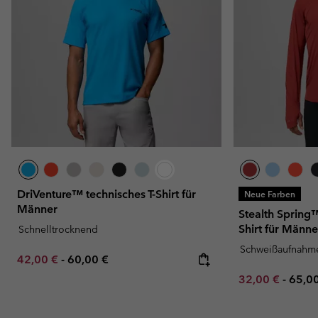
DriVenture™ technisches T-Shirt für
Neue Farben
Männer
Stealth Spring™
Shirt für Männe
Schnelltrocknend
Schweißaufnahm
Minimum sale price:
Maximum price:
42,00 €
-
60,00 €
Minimum sale p
Maxi
32,00 €
-
65,0