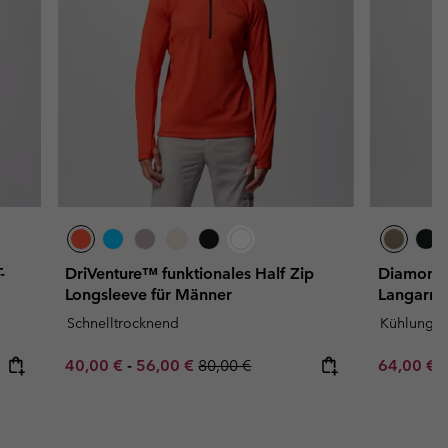
-
DriVenture™ funktionales Half Zip
Diamond 
Longsleeve für Männer
Langarms
Schnelltrocknend
Kühlung
Minimum sale price:
Maximum sale price:
Regular price:
Sale price
R
40,00 €
-
56,00 €
80,00 €
64,00 €
8