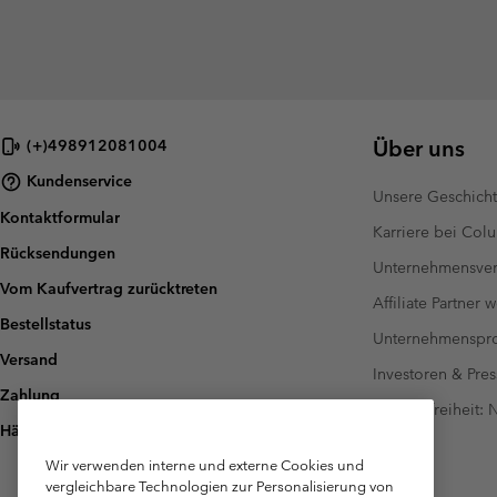
Über uns
(+)498912081004
Kundenservice
Unsere Geschich
Kontaktformular
Karriere bei Col
Rücksendungen
Unternehmensver
Vom Kaufvertrag zurücktreten
Affiliate Partner 
Bestellstatus
Unternehmensp
Versand
Investoren & Pres
Zahlung
Barrierefreiheit:
Häufig gestellte Fragen
Wir verwenden interne und externe Cookies und
vergleichbare Technologien zur Personalisierung von