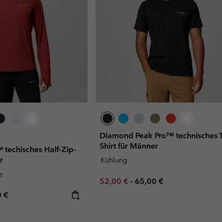
Diamond Peak Pro™ technisches T
Shirt für Männer
 techisches Half-Zip-
r
Kühlung
e
Minimum sale price:
Maximum price:
52,00 €
-
65,00 €
rice:
mum price:
0 €