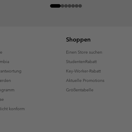
Shoppen
te
Einen Store suchen
umbia
StudentenRabatt
antwortung
Key-Worker-Rabatt
werden
Aktuelle Promotions
rogramm
Größentabelle
se
 Nicht konform