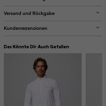
Expan
or
collap
Versand und Rückgabe
sectio
Expan
or
collap
Kundenrezensionen
sectio
Expan
or
collap
Das Könnte Dir Auch Gefallen
sectio