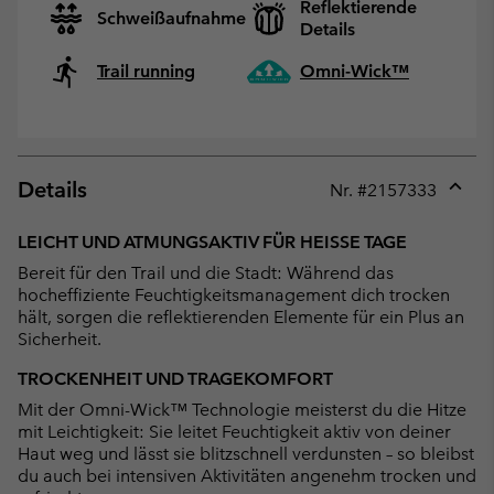
Reflektierende
Schweißaufnahme
Details
Trail running
Omni-Wick™
Details
Nr. #
2157333
Expan
or
LEICHT UND ATMUNGSAKTIV FÜR HEISSE TAGE
collap
Bereit für den Trail und die Stadt: Während das
sectio
hocheffiziente Feuchtigkeitsmanagement dich trocken
hält, sorgen die reflektierenden Elemente für ein Plus an
Sicherheit.
TROCKENHEIT UND TRAGEKOMFORT
Mit der Omni-Wick™ Technologie meisterst du die Hitze
mit Leichtigkeit: Sie leitet Feuchtigkeit aktiv von deiner
Haut weg und lässt sie blitzschnell verdunsten – so bleibst
du auch bei intensiven Aktivitäten angenehm trocken und