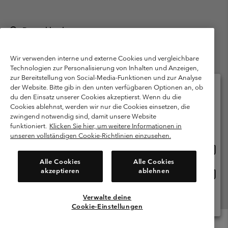
Deutschland
©
2026
Columbia Sportswear GmbH. Walter-Gropius-Str. 23, 80807
München Deutschland. Alle Rechte vorbehalten.
Wir verwenden interne und externe Cookies und vergleichbare
Technologien zur Personalisierung von Inhalten und Anzeigen,
Nutzungsbedingungen
Allgemeine Verkaufsbedingungen
Garantie
zur Bereitstellung von Social-Media-Funktionen und zur Analyse
Datenschutzerklärung
der Website. Bitte gib in den unten verfügbaren Optionen an, ob
du den Einsatz unserer Cookies akzeptierst. Wenn du die
Bestimmungen und Bedingungen des Mitglieder Programms
Cookies ablehnst, werden wir nur die Cookies einsetzen, die
Bitte wählen Sie Ihr Lieferland und Ihre Sprache
zwingend notwendig sind, damit unsere Website
Nutzungsbedingungen Für Nutzergenerierte Inhalte
Impressum
Online-Einkauf verfügbar
funktioniert.
Klicken Sie hier, um weitere Informationen in
Cookies
Public CBCR
unseren vollständigen Cookie-Richtlinien einzusehen.
Online
United States
Einkau
Kundenservice: Mo- Fr. 9:00 - 13:00 & 14:00- 18:00 Uhr
Alle Cookies
Alle Cookies
(+)498912081004
verfü
akzeptieren
ablehnen
Online
Deutschland
Einkau
verfü
Verwalte deine
Alle Länder Anzeigen
Cookie-Einstellungen