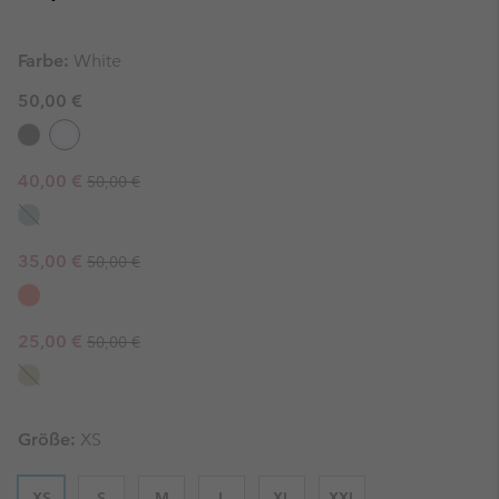
Farbe:
White
50,00 €
Regular price:
Sale price:
40,00 €
50,00 €
Regular price:
Sale price:
35,00 €
50,00 €
Regular price:
Sale price:
25,00 €
50,00 €
Größe:
XS
XS
S
M
L
XL
XXL