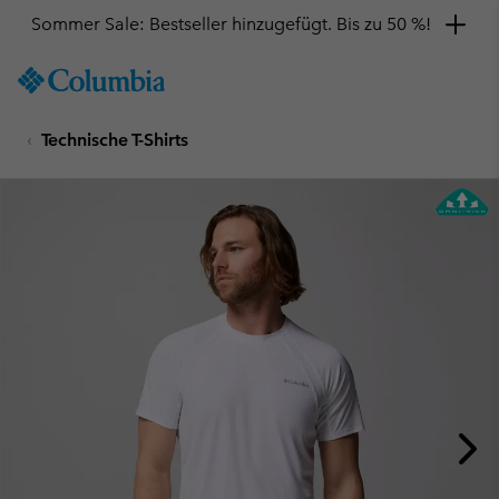
Sommer Sale: Bestseller hinzugefügt. Bis zu 50 %!
SKIP
Columbia
TO
Sportswear
CONTENT
Technische T-Shirts
SKIP
TO
MAIN
NAV
SKIP
TO
SEARCH