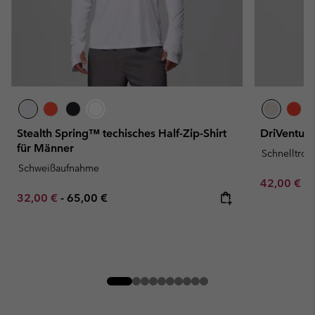
Stealth Spring™ techisches Half-Zip-Shirt
DriVenture
für Männer
Schnelltro
Schweißaufnahme
Minimum sa
42,00 €
-
Minimum sale price:
Maximum price:
32,00 €
-
65,00 €