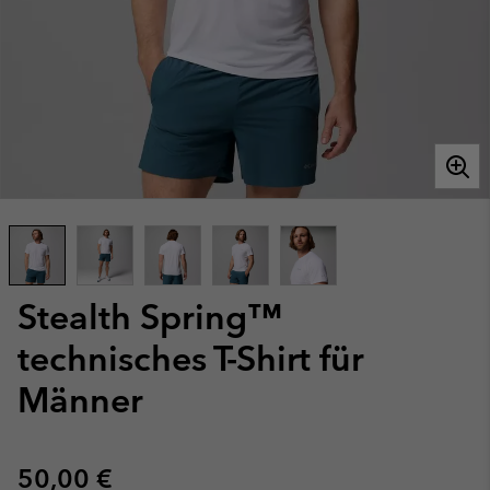
Stealth Spring™
technisches T-Shirt für
Männer
Regular price:
50,00 €