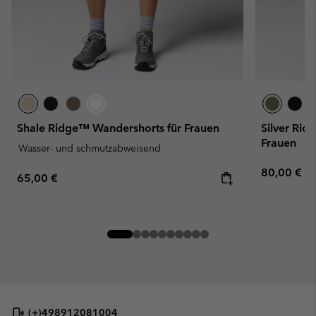
Shale Ridge™ Wandershorts für Frauen
Silver Rid
Frauen
Wasser- und schmutzabweisend
Regular pr
80,00 €
Regular price:
65,00 €
(+)498912081004