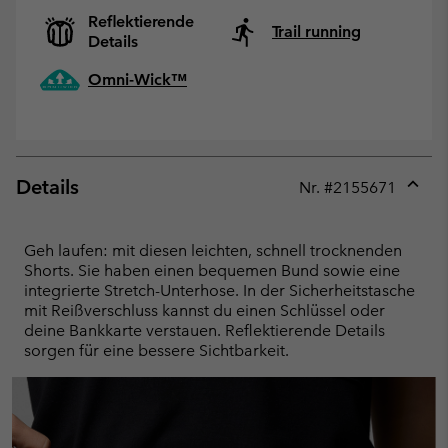
Reflektierende
Trail running
Details
Omni-Wick™
Details
Nr. #
2155671
Expan
or
collap
Geh laufen: mit diesen leichten, schnell trocknenden
sectio
Shorts. Sie haben einen bequemen Bund sowie eine
integrierte Stretch-Unterhose. In der Sicherheitstasche
mit Reißverschluss kannst du einen Schlüssel oder
deine Bankkarte verstauen. Reflektierende Details
sorgen für eine bessere Sichtbarkeit.