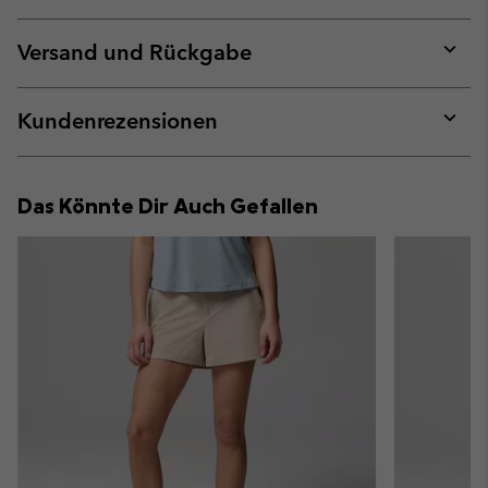
Expan
or
collap
Versand und Rückgabe
sectio
Expan
or
collap
Kundenrezensionen
sectio
Expan
or
collap
Das Könnte Dir Auch Gefallen
sectio