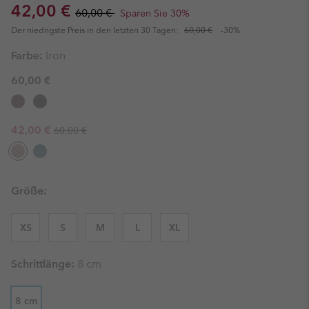
Sale price:
Regular price:
42,00 €
60,00 €
Sparen Sie 30%
Der niedrigste Preis in den letzten 30 Tagen:
60,00 €
-30%
Farbe:
Iron
60,00 €
Regular price:
Sale price:
42,00 €
60,00 €
Größe:
XS
S
M
L
XL
Schrittlänge:
8 cm
8 cm