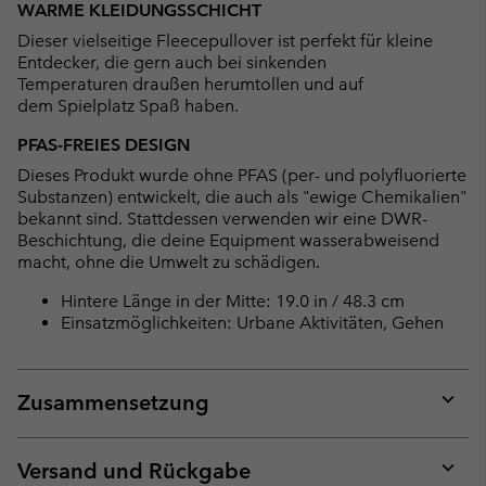
WARME KLEIDUNGSSCHICHT
collap
Dieser vielseitige Fleecepullover ist perfekt für kleine
sectio
Entdecker, die gern auch bei sinkenden
Temperaturen draußen herumtollen und auf
dem Spielplatz Spaß haben.
PFAS-FREIES DESIGN
Dieses Produkt wurde ohne PFAS (per- und polyfluorierte
Substanzen) entwickelt, die auch als "ewige Chemikalien"
bekannt sind. Stattdessen verwenden wir eine DWR-
Beschichtung, die deine Equipment wasserabweisend
macht, ohne die Umwelt zu schädigen.
Hintere Länge in der Mitte: 19.0 in / 48.3 cm
Einsatzmöglichkeiten: Urbane Aktivitäten, Gehen
Zusammensetzung
Expan
or
collap
Versand und Rückgabe