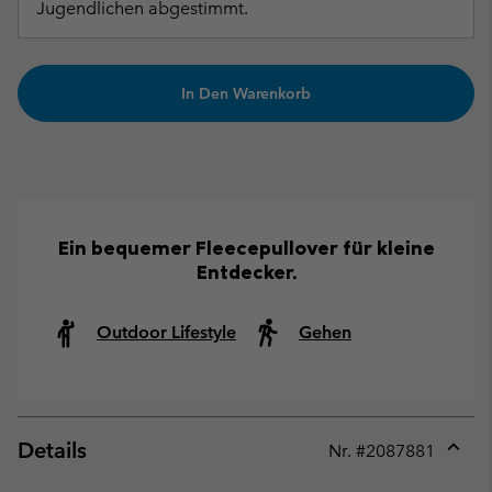
Jugendlichen abgestimmt.
In Den Warenkorb
Ein bequemer Fleecepullover für kleine
Entdecker.
Outdoor Lifestyle
Gehen
Details
Nr. #
2087881
Expan
or