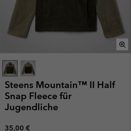
Steens Mountain™ II Half
Snap Fleece für
Jugendliche
Regular price:
35,00 €