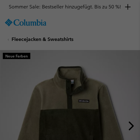
Sommer Sale: Bestseller hinzugefügt. Bis zu 50 %!
SKIP
Columbia
TO
Sportswear
CONTENT
Fleecejacken & Sweatshirts
SKIP
TO
MAIN
Neue Farben
NAV
SKIP
TO
SEARCH