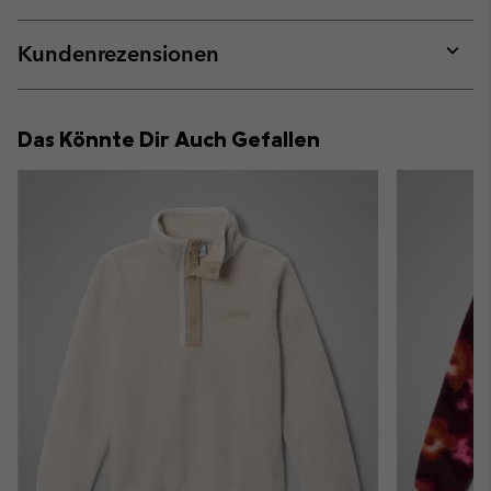
sectio
Expan
or
collap
Kundenrezensionen
sectio
Expan
or
collap
Das Könnte Dir Auch Gefallen
sectio