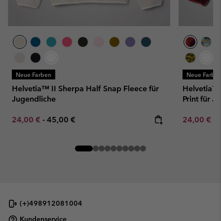
Neue Farben
Neue Farbe
Helvetia™ II Sherpa Half Snap Fleece für
Helvetia™ 
Jugendliche
Print für J
Minimum sale price:
Maximum price:
Minimum sa
24,00 €
-
45,00 €
24,00 €
-
(+)498912081004
Kundenservice