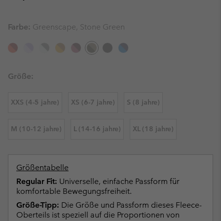
Farbe:
Greenscape, Stone Green
Größe:
XXS (4-5 jahre)
XS (6-7 jahre)
S (8 jahre)
M (10-12 jahre)
L (14-16 jahre)
XL (18 jahre)
Größentabelle
Regular Fit:
Universelle, einfache Passform für
komfortable Bewegungsfreiheit.
Größe-Tipp:
Die Größe und Passform dieses Fleece-
Oberteils ist speziell auf die Proportionen von