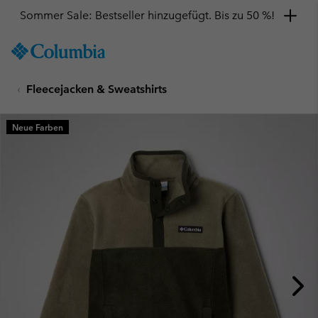
Sommer Sale: Bestseller hinzugefügt. Bis zu 50 %!
SKIP
Columbia
TO
Sportswear
CONTENT
Fleecejacken & Sweatshirts
SKIP
TO
MAIN
Neue Farben
NAV
SKIP
TO
SEARCH