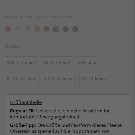
Farbe:
Greenscape, Stone Green
Größe:
XXS (4-5 jahre)
XS (6-7 jahre)
S (8 jahre)
M (10-12 jahre)
L (14-16 jahre)
XL (18 jahre)
Größentabelle
Regular Fit:
Universelle, einfache Passform für
komfortable Bewegungsfreiheit.
Größe-Tipp:
Die Größe und Passform dieses Fleece-
Oberteils ist speziell auf die Proportionen von