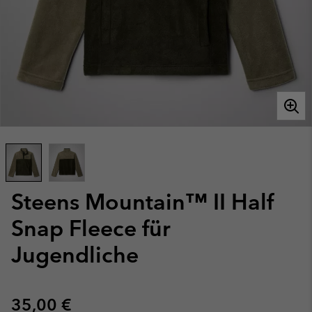
Steens Mountain™ II Half
Snap Fleece für
Jugendliche
Regular price:
35,00 €