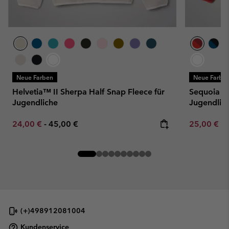
Neue Farben
Neue Farbe
Helvetia™ II Sherpa Half Snap Fleece für
Sequoia G
Jugendliche
Jugendlic
Minimum sale price:
Maximum price:
Minimum sa
24,00 €
-
45,00 €
25,00 €
-
(+)498912081004
Kundenservice