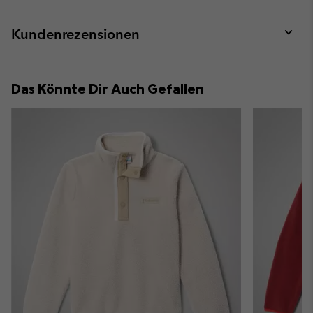
sectio
Expan
or
collap
Kundenrezensionen
sectio
Expan
or
collap
Das Könnte Dir Auch Gefallen
sectio