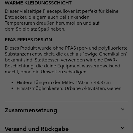
WARME KLEIDUNGSSCHICHT
collap
Dieser vielseitige Fleecepullover ist perfekt für kleine
sectio
Entdecker, die gern auch bei sinkenden
Temperaturen draußen herumtollen und auf
dem Spielplatz Spaß haben.
PFAS-FREIES DESIGN
Dieses Produkt wurde ohne PFAS (per- und polyfluorierte
Substanzen) entwickelt, die auch als "ewige Chemikalien"
bekannt sind. Stattdessen verwenden wir eine DWR-
Beschichtung, die deine Equipment wasserabweisend
macht, ohne die Umwelt zu schädigen.
Hintere Länge in der Mitte: 19.0 in / 48.3 cm
Einsatzmöglichkeiten: Urbane Aktivitäten, Gehen
Zusammensetzung
Expan
or
collap
Versand und Rückgabe