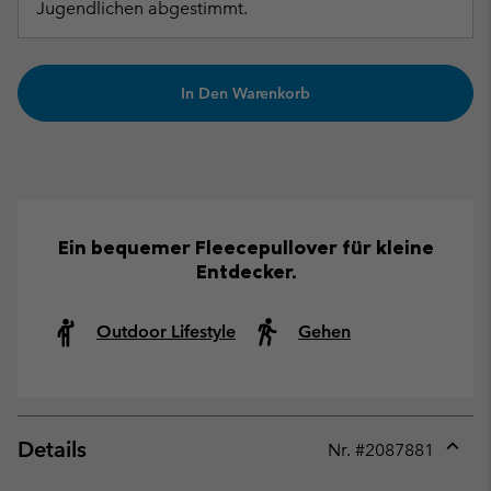
Jugendlichen abgestimmt.
In Den Warenkorb
Ein bequemer Fleecepullover für kleine
Entdecker.
Outdoor Lifestyle
Gehen
Details
Nr. #
2087881
Expan
or