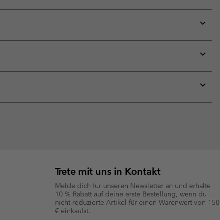
Expan
or
collap
sectio
Expan
or
collap
sectio
Expan
or
collap
sectio
Trete mit uns in Kontakt
Melde dich für unseren Newsletter an und erhalte
10 % Rabatt auf deine erste Bestellung, wenn du
nicht reduzierte Artikel für einen Warenwert von 150
€ einkaufst.