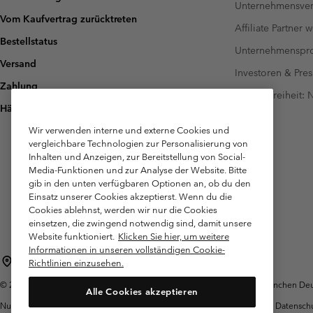
Unternehmensver
Vom Kaufvertrag zurücktreten
Affiliate Partner 
Bestellstatus
Unternehmensp
Versand
Investoren & Pres
Zahlung
Barrierefreiheit:
Häufig gestellte Fragen
Wir verwenden interne und externe Cookies und
vergleichbare Technologien zur Personalisierung von
Inhalten und Anzeigen, zur Bereitstellung von Social-
Media-Funktionen und zur Analyse der Website. Bitte
gib in den unten verfügbaren Optionen an, ob du den
Einsatz unserer Cookies akzeptierst. Wenn du die
Cookies ablehnst, werden wir nur die Cookies
einsetzen, die zwingend notwendig sind, damit unsere
Website funktioniert.
Klicken Sie hier, um weitere
Informationen in unseren vollständigen Cookie-
Deutschland
Richtlinien einzusehen.
©
2026
Columbia Sportswear GmbH. Walter-Gropius-Str. 23, 80807 München Deut
Alle Cookies akzeptieren
Nutzungsbedingungen
Allgemeine
Garantie
Datensch