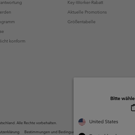
antwortung
Key-Worker-Rabatt
werden
Aktuelle Promotions
rogramm
Größentabelle
se
 Nicht konform
Bitte wähle
United States
schland. Alle Rechte vorbehalten.
utzerklärung
Bestimmungen und Bedingungen des Mitglieder
Nutzun