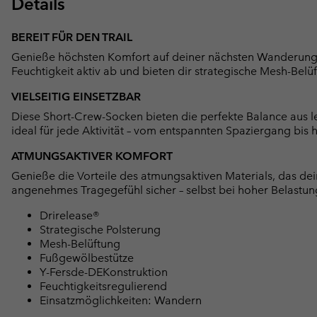
Details
BEREIT FÜR DEN TRAIL
Genieße höchsten Komfort auf deiner nächsten Wanderung m
Feuchtigkeit aktiv ab und bieten dir strategische Mesh-Belü
VIELSEITIG EINSETZBAR
Diese Short-Crew-Socken bieten die perfekte Balance aus l
ideal für jede Aktivität – vom entspannten Spaziergang bis 
ATMUNGSAKTIVER KOMFORT
Genieße die Vorteile des atmungsaktiven Materials, das deine
angenehmes Tragegefühl sicher – selbst bei hoher Belast
Drirelease®
Strategische Polsterung
Mesh-Belüftung
Fußgewölbestütze
Y-Fersde-DEKonstruktion
Feuchtigkeitsregulierend
Einsatzmöglichkeiten: Wandern