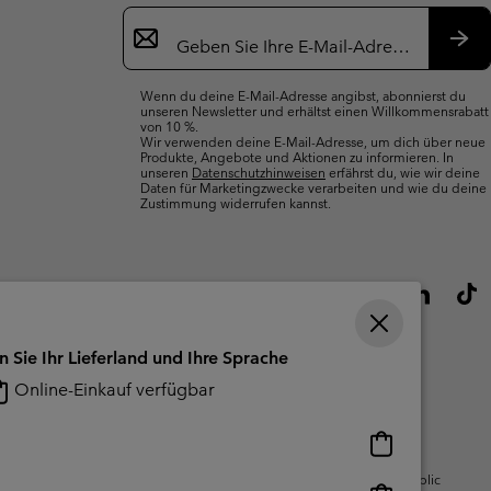
Newsletter-
Anmeldung
Abo
Wenn du deine E-Mail-Adresse angibst, abonnierst du
unseren Newsletter und erhältst einen Willkommensrabatt
von 10 %.
Wir verwenden deine E-Mail-Adresse, um dich über neue
Produkte, Angebote und Aktionen zu informieren. In
unseren
Datenschutzhinweisen
erfährst du, wie wir deine
Daten für Marketingzwecke verarbeiten und wie du deine
Zustimmung widerrufen kannst.
n Sie Ihr Lieferland und Ihre Sprache
Online-Einkauf verfügbar
Online-
Einkauf
gsbedingungen Für Nutzergenerierte
Impressum
Cookies
Public
verfügbar