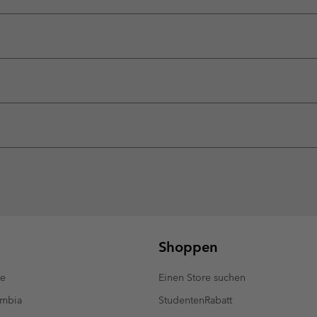
Shoppen
te
Einen Store suchen
umbia
StudentenRabatt