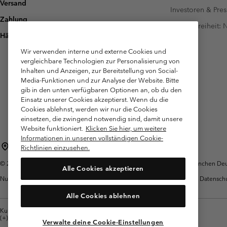
Versand
Investoren & Pres
Zahlung
Barrierefreiheit:
Häufig gestellte Fragen
Wir verwenden interne und externe Cookies und
vergleichbare Technologien zur Personalisierung von
Inhalten und Anzeigen, zur Bereitstellung von Social-
Media-Funktionen und zur Analyse der Website. Bitte
gib in den unten verfügbaren Optionen an, ob du den
Einsatz unserer Cookies akzeptierst. Wenn du die
Cookies ablehnst, werden wir nur die Cookies
einsetzen, die zwingend notwendig sind, damit unsere
Website funktioniert.
Klicken Sie hier, um weitere
Informationen in unseren vollständigen Cookie-
Deutschland
Richtlinien einzusehen.
©
2026
Columbia Sportswear GmbH. Walter-Gropius-Str. 23, 80807 München Deut
Alle Cookies akzeptieren
Nutzungsbedingungen
Allgemeine
Garantie
Datensch
Verkaufsbedingungen
Alle Cookies ablehnen
Kundenservice: Mo- Fr. 9:00 - 13:00 & 14:00- 18:00 Uhr
(+)498912081004
Verwalte deine Cookie-Einstellungen