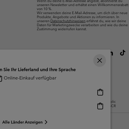
Wenn du deine E-Mail-Adresse angibst, abonnierst du
unseren Newsletter und erhältst einen Willkommensrabatt
von 10 %.
Wir verwenden deine E-Mail-Adresse, um dich über neue
Produkte, Angebote und Aktionen zu informieren. In
unseren
Datenschutzhinweisen
erfährst du, wie wir deine
Daten für Marketingzwecke verarbeiten und wie du deine
Zustimmung widerrufen kannst.
n Sie Ihr Lieferland und Ihre Sprache
Online-Einkauf verfügbar
Online-
Einkauf
gsbedingungen Für Nutzergenerierte
Impressum
Cookies
Public
verfügbar
Online-
CBCR
Einkauf
verfügbar
Alle Länder Anzeigen