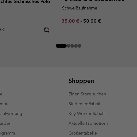
ichtes technisches Polo
Schweißaufnahme
Minimum sale price:
Maximum price:
35,00 €
-
50,00 €
rice:
mum price:
0 €
Shoppen
te
Einen Store suchen
umbia
StudentenRabatt
antwortung
Key-Worker-Rabatt
werden
Aktuelle Promotions
rogramm
Größentabelle