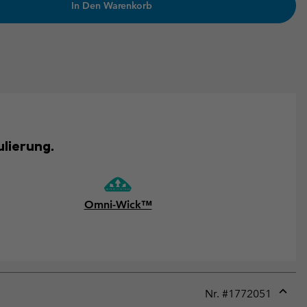
In Den Warenkorb
ulierung.
Omni-Wick™
Nr. #
1772051
Expan