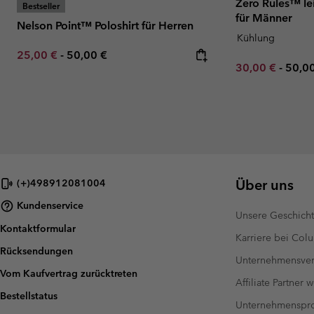
Zero Rules™ le
Bestseller
für Männer
Nelson Point™ Poloshirt für Herren
Kühlung
Minimum sale price:
Maximum price:
25,00 €
-
50,00 €
Minimum sale p
Maxi
30,00 €
-
50,0
Über uns
(+)498912081004
Kundenservice
Unsere Geschich
Kontaktformular
Karriere bei Col
Rücksendungen
Unternehmensver
Vom Kaufvertrag zurücktreten
Affiliate Partner 
Bestellstatus
Unternehmensp