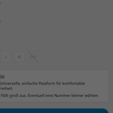
r price:
€
terhandschuhe
er Handschuhe
Guide Für Wasserdichte Artikel
Guide Für Wasserdichte Artikel
ng in
en-Produkte
r price:
€
ßen
ner-Produkte
L
XL
XXL
lle
Universelle, einfache Passform für komfortable
eiheit.
Fällt groß aus. Eventuell eine Nummer kleiner wählen.