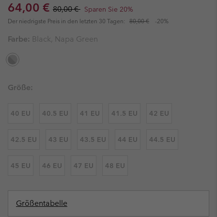
Sale price:
Regular price:
64,00 €
80,00 €
Sparen Sie 20%
Der niedrigste Preis in den letzten 30 Tagen:
80,00 €
-20%
Farbe:
Black, Napa Green
Größe:
40 EU
40.5 EU
41 EU
41.5 EU
42 EU
42.5 EU
43 EU
43.5 EU
44 EU
44.5 EU
45 EU
46 EU
47 EU
48 EU
Größentabelle