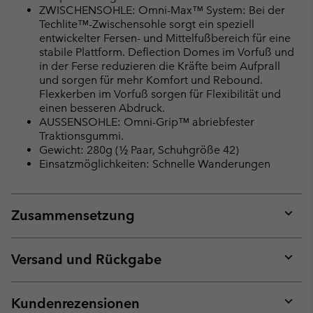
ZWISCHENSOHLE: Omni-Max™ System: Bei der
Techlite™-Zwischensohle sorgt ein speziell
entwickelter Fersen- und Mittelfußbereich für eine
stabile Plattform. Deflection Domes im Vorfuß und
in der Ferse reduzieren die Kräfte beim Aufprall
und sorgen für mehr Komfort und Rebound.
Flexkerben im Vorfuß sorgen für Flexibilität und
einen besseren Abdruck.
AUSSENSOHLE: Omni-Grip™ abriebfester
Traktionsgummi.
Gewicht: 280g (½ Paar, Schuhgröße 42)
Einsatzmöglichkeiten: Schnelle Wanderungen
Zusammensetzung
Expan
or
collap
Versand und Rückgabe
sectio
Expan
or
collap
Kundenrezensionen