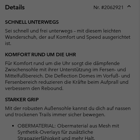
Details
Nr. #
2062921
Expan
or
SCHNELL UNTERWEGS
collap
Sei schnell und frei unterwegs – mit diesem leichten
sectio
Wanderschuh, der auf Komfort und Speed ausgerichtet
ist.
KOMFORT RUND UM DIE UHR
Für Komfort rund um die Uhr sorgt die dämpfende
Zwischensohle mit ihrer Unterstützung im Fersen- und
Mittelfußbereich. Die Deflection Domes im Vorfuß- und
Fersenbereich reduzieren die Kräfte beim Aufprall und
verbessern den Rebound.
STARKER GRIP
Mit der robusten Außensohle kannst du dich auf nassen
und trockenen Trails immer sicher bewegen.
OBERMATERIAL: Obermaterial aus Mesh mit
Synthetik-Overlays für zusätzliche
Strapazierfähigkeit und mehr Halt.