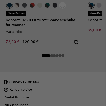
Neue Farben
Neue Farbe
Konos™ TRS II OutDry™ Wanderschuhe
Konos™ TR
für Männer
Minimum sa
85,00 €
-
Wasserdicht
Minimum sale price:
Maximum price:
72,00 €
-
120,00 €
(+)498912081004
Kundenservice
Kontaktformular
Rücksendungen