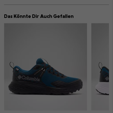
sectio
Expan
or
collap
Das Könnte Dir Auch Gefallen
sectio