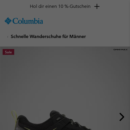
Hol dir einen 10 %-Gutschein
SKIP
Columbia
TO
Sportswear
CONTENT
Schnelle Wanderschuhe für Männer
SKIP
TO
MAIN
Sale
NAV
SKIP
TO
SEARCH