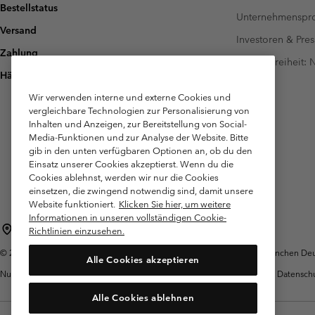
Bestellstatus
Unternehmensp
Versand
Investoren & Pres
Zahlung
Barrierefreiheit:
Häufig gestellte Fragen
Wir verwenden interne und externe Cookies und
vergleichbare Technologien zur Personalisierung von
Inhalten und Anzeigen, zur Bereitstellung von Social-
Media-Funktionen und zur Analyse der Website. Bitte
gib in den unten verfügbaren Optionen an, ob du den
Einsatz unserer Cookies akzeptierst. Wenn du die
Cookies ablehnst, werden wir nur die Cookies
einsetzen, die zwingend notwendig sind, damit unsere
Website funktioniert.
Klicken Sie hier, um weitere
Informationen in unseren vollständigen Cookie-
Deutschland
Richtlinien einzusehen.
©
2026
Columbia Sportswear GmbH. Walter-Gropius-Str. 23, 80807 München Deut
Alle Cookies akzeptieren
Nutzungsbedingungen
Allgemeine
Garantie
Datensch
Verkaufsbedingungen
Alle Cookies ablehnen