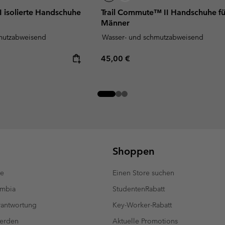
I isolierte Handschuhe
Trail Commute™ II Handschuhe fü
Männer
mutzabweisend
Wasser- und schmutzabweisend
Regular price:
45,00 €
Shoppen
te
Einen Store suchen
umbia
StudentenRabatt
antwortung
Key-Worker-Rabatt
werden
Aktuelle Promotions