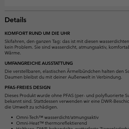
Details
KOMFORT RUND UM DIE UHR
Skifahren, den ganzen Tag: das ist mit diesen wasserdichte
kein Problem. Sie sind wasserdicht, atmungsaktiv, komforta
Wärme.
UMFANGREICHE AUSSTATTUNG
Die verstellbaren, elastischen Ärmelbündchen halten den 
Daumen bleibst du mit deiner Außenwelt in Verbindung.
PFAS-FREIES DESIGN
Dieses Produkt wurde ohne PFAS (per- und polyfluorierte Su
bekannt sind. Stattdessen verwenden wir eine DWR-Beschi
die Umwelt zu schädigen.
Omni-Tech™ wasserdicht/atmungsaktiv
Omni-Heat™ thermoreflektierend
Haltbare, DWR-behandelte, wetterfeste Ziegenlederh