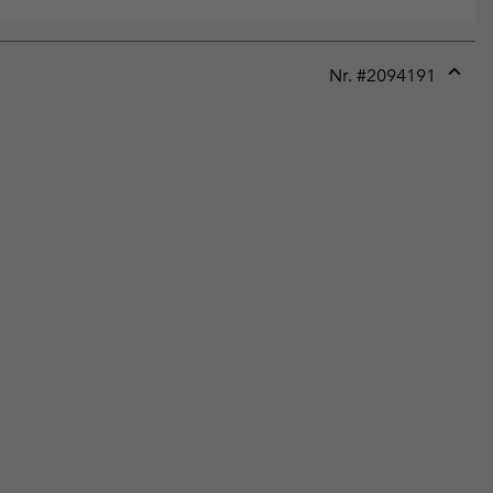
Nr. #
2094191
Expan
or
collap
sectio