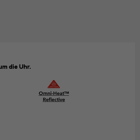
um die Uhr.
Omni-Heat™
Reflective