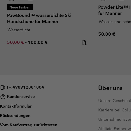
Powder Lite™ I
Neue Farben
für Männer
PowBound™ wasserdichte Ski
Handschuhe für Männer
Wasser- und sch
Wasserdicht
Regular price:
50,00 €
Minimum sale price:
Maximum price:
50,00 €
-
100,00 €
Über uns
(+)498912081004
Kundenservice
Unsere Geschich
Kontaktformular
Karriere bei Col
Rücksendungen
Unternehmensver
Vom Kaufvertrag zurücktreten
Affiliate Partner 