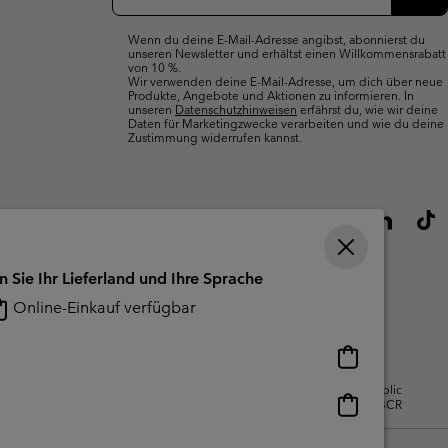
Abo
Wenn du deine E-Mail-Adresse angibst, abonnierst du
unseren Newsletter und erhältst einen Willkommensrabatt
von 10 %.
Wir verwenden deine E-Mail-Adresse, um dich über neue
Produkte, Angebote und Aktionen zu informieren. In
unseren
Datenschutzhinweisen
erfährst du, wie wir deine
Daten für Marketingzwecke verarbeiten und wie du deine
Zustimmung widerrufen kannst.
n Sie Ihr Lieferland und Ihre Sprache
Online-Einkauf verfügbar
Online-
Einkauf
gsbedingungen Für Nutzergenerierte
Impressum
Cookies
Public
verfügbar
Online-
CBCR
Einkauf
verfügbar