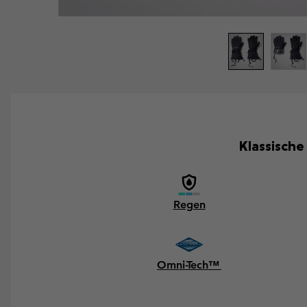
Klassische
Regen
Omni-Tech™