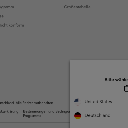
rogramm
Größentabelle
se
 Nicht konform
Bitte wähle
United States
schland. Alle Rechte vorbehalten.
utzerklärung
Bestimmungen und Bedingungen des Mitglieder
Nutzun
Deutschland
Programms
Inhalte