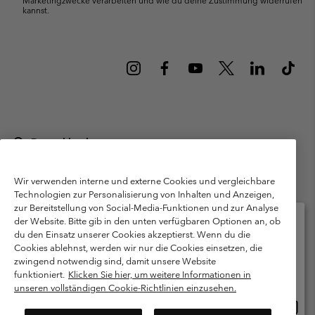
kannst.
Deutschland
©
2026
Columbia Sportswear GmbH. Walter-Gropius-Str. 23, 80807
München Deutschland. Alle Rechte vorbehalten.
Wir verwenden interne und externe Cookies und vergleichbare
Technologien zur Personalisierung von Inhalten und Anzeigen,
Nutzungsbedingungen
Allgemeine Verkaufsbedingungen
Garantie
zur Bereitstellung von Social-Media-Funktionen und zur Analyse
Datenschutzerklärung
der Website. Bitte gib in den unten verfügbaren Optionen an, ob
du den Einsatz unserer Cookies akzeptierst. Wenn du die
Bestimmungen und Bedingungen des Mitglieder Programms
Cookies ablehnst, werden wir nur die Cookies einsetzen, die
Bitte wählen Sie Ihr Lieferland und Ihre Sprache
zwingend notwendig sind, damit unsere Website
Nutzungsbedingungen Für Nutzergenerierte Inhalte
Impressum
Online-Einkauf verfügbar
funktioniert.
Klicken Sie hier, um weitere Informationen in
Cookies
Public CBCR
unseren vollständigen Cookie-Richtlinien einzusehen.
Online
United States