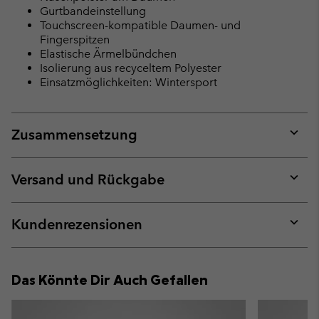
Gurtbandeinstellung
Touchscreen-kompatible Daumen- und
Fingerspitzen
Elastische Ärmelbündchen
Isolierung aus recyceltem Polyester
Einsatzmöglichkeiten: Wintersport
Zusammensetzung
Expan
or
collap
Versand und Rückgabe
sectio
Expan
or
collap
Kundenrezensionen
sectio
Expan
or
collap
Das Könnte Dir Auch Gefallen
sectio