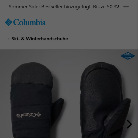
Sommer Sale: Bestseller hinzugefügt. Bis zu 50 %!
SKIP
Columbia
TO
Sportswear
CONTENT
Ski- & Winterhandschuhe
SKIP
TO
MAIN
NAV
SKIP
TO
SEARCH