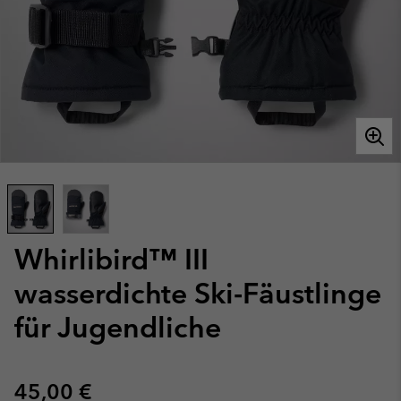
Whirlibird™ III
wasserdichte Ski-Fäustlinge
für Jugendliche
Regular price:
45,00 €