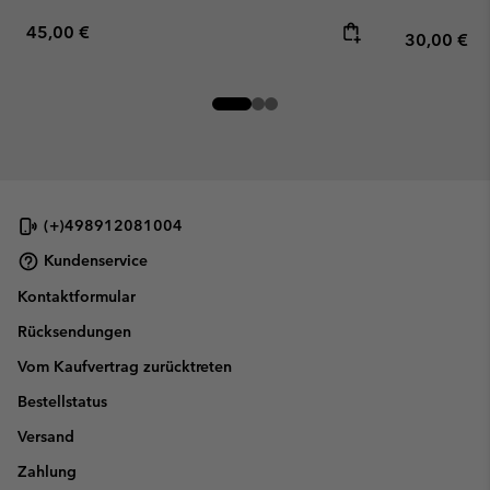
Regular price:
45,00 €
Regular pr
30,00 €
(+)498912081004
Kundenservice
Kontaktformular
Rücksendungen
Vom Kaufvertrag zurücktreten
Bestellstatus
Versand
Zahlung