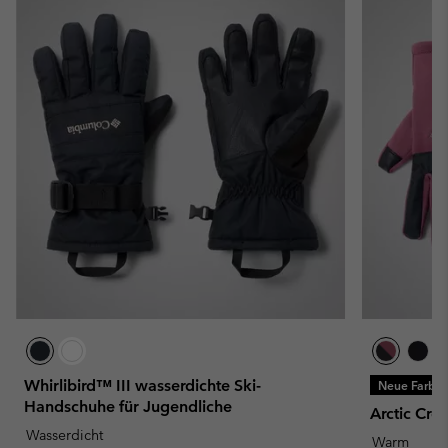
Whirlibird™ III wasserdichte Ski-
Neue Farbe
Handschuhe für Jugendliche
Arctic Cre
Wasserdicht
Warm