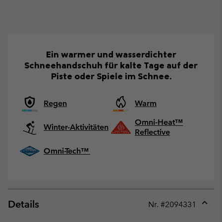
Ein warmer und wasserdichter
Schneehandschuh für kalte Tage auf der
Piste oder Spiele im Schnee.
Regen
Warm
Omni-Heat™
Winter-Aktivitäten
Reflective
Omni-Tech™
Details
Nr. #
2094331
Expan