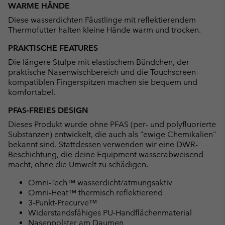
or
WARME HÄNDE
collap
Diese wasserdichten Fäustlinge mit reflektierendem
sectio
Thermofutter halten kleine Hände warm und trocken.
PRAKTISCHE FEATURES
Die längere Stulpe mit elastischem Bündchen, der
praktische Nasenwischbereich und die Touchscreen-
kompatiblen Fingerspitzen machen sie bequem und
komfortabel.
PFAS-FREIES DESIGN
Dieses Produkt wurde ohne PFAS (per- und polyfluorierte
Substanzen) entwickelt, die auch als "ewige Chemikalien"
bekannt sind. Stattdessen verwenden wir eine DWR-
Beschichtung, die deine Equipment wasserabweisend
macht, ohne die Umwelt zu schädigen.
Omni-Tech™ wasserdicht/atmungsaktiv
Omni-Heat™ thermisch reflektierend
3-Punkt-Precurve™
Widerstandsfähiges PU-Handflächenmaterial
Nasenpolster am Daumen