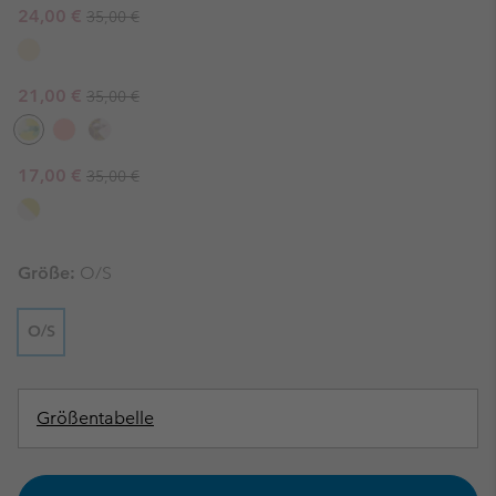
Regular price:
Sale price:
24,00 €
35,00 €
Regular price:
Sale price:
21,00 €
35,00 €
Regular price:
Sale price:
17,00 €
35,00 €
Größe:
O/S
O/S
Größentabelle