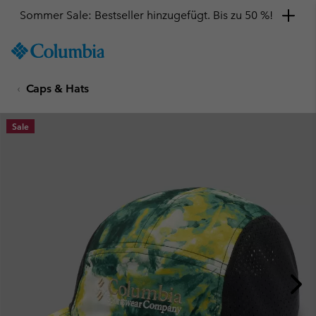
Sommer Sale: Bestseller hinzugefügt. Bis zu 50 %!
SKIP
Columbia
TO
Sportswear
CONTENT
Caps & Hats
SKIP
TO
MAIN
Sale
NAV
SKIP
TO
SEARCH