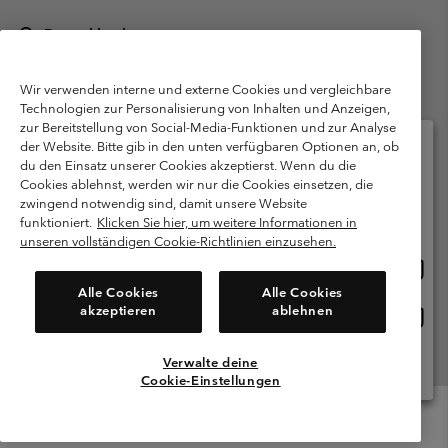
Deutschland
©
2026
Columbia Sportswear GmbH. Walter-Gropius-Str. 23, 80807
München Deutschland. Alle Rechte vorbehalten.
Wir verwenden interne und externe Cookies und vergleichbare
Technologien zur Personalisierung von Inhalten und Anzeigen,
Nutzungsbedingungen
Allgemeine Verkaufsbedingungen
Garantie
zur Bereitstellung von Social-Media-Funktionen und zur Analyse
Datenschutzerklärung
der Website. Bitte gib in den unten verfügbaren Optionen an, ob
du den Einsatz unserer Cookies akzeptierst. Wenn du die
Bestimmungen und Bedingungen des Mitglieder Programms
Cookies ablehnst, werden wir nur die Cookies einsetzen, die
Bitte wählen Sie Ihr Lieferland und Ihre Sprache
zwingend notwendig sind, damit unsere Website
Nutzungsbedingungen Für Nutzergenerierte Inhalte
Impressum
Online-Einkauf verfügbar
funktioniert.
Klicken Sie hier, um weitere Informationen in
Cookies
Public CBCR
unseren vollständigen Cookie-Richtlinien einzusehen.
Online
United States
Einkau
Kundenservice: Mo- Fr. 9:00 - 13:00 & 14:00- 18:00 Uhr
Alle Cookies
Alle Cookies
(+)498912081004
verfü
akzeptieren
ablehnen
Online
Deutschland
Einkau
verfü
Verwalte deine
Alle Länder Anzeigen
Cookie-Einstellungen
Menu
Suche
Anmelden
Mini