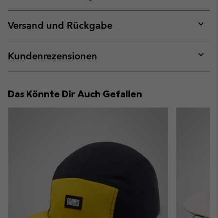
Expan
or
collap
Versand und Rückgabe
sectio
Expan
or
collap
Kundenrezensionen
sectio
Expan
or
collap
Das Könnte Dir Auch Gefallen
sectio