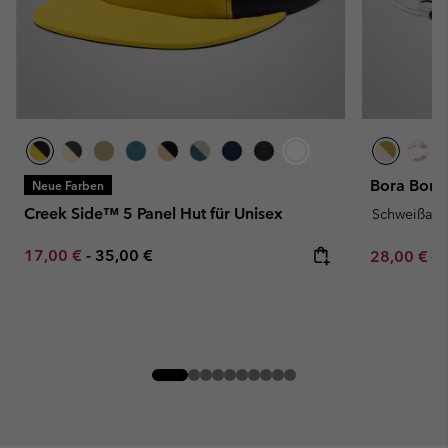
Bora Bora™
Neue Farben
Creek Side™ 5 Panel Hut für Unisex
Schweißau
Minimum sale price:
Maximum price:
17,00 €
-
35,00 €
Sale price:
Re
28,00 €
40