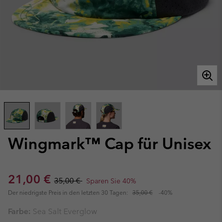
Wingmark™ Cap für Unisex
Sale price:
Regular price:
21,00 €
35,00 €
Sparen Sie 40%
Der niedrigste Preis in den letzten 30 Tagen:
35,00 €
-40%
Farbe:
Sea Salt Everglow