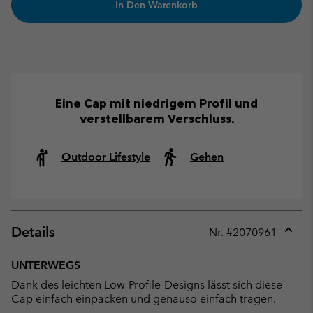
In Den Warenkorb
Eine Cap mit niedrigem Profil und
verstellbarem Verschluss.
Outdoor Lifestyle
Gehen
Details
Nr. #
2070961
Expan
or
UNTERWEGS
collap
Dank des leichten Low-Profile-Designs lässt sich diese
sectio
Cap einfach einpacken und genauso einfach tragen.