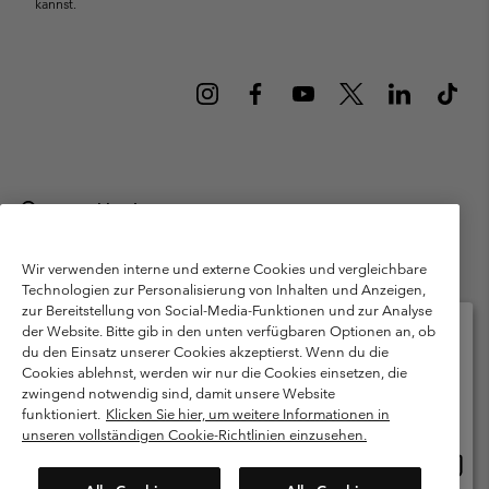
kannst.
Deutschland
©
2026
Columbia Sportswear GmbH. Walter-Gropius-Str. 23, 80807
München Deutschland. Alle Rechte vorbehalten.
Wir verwenden interne und externe Cookies und vergleichbare
Technologien zur Personalisierung von Inhalten und Anzeigen,
Nutzungsbedingungen
Allgemeine Verkaufsbedingungen
Garantie
zur Bereitstellung von Social-Media-Funktionen und zur Analyse
Datenschutzerklärung
der Website. Bitte gib in den unten verfügbaren Optionen an, ob
du den Einsatz unserer Cookies akzeptierst. Wenn du die
Bestimmungen und Bedingungen des Mitglieder Programms
Cookies ablehnst, werden wir nur die Cookies einsetzen, die
Bitte wählen Sie Ihr Lieferland und Ihre Sprache
zwingend notwendig sind, damit unsere Website
Nutzungsbedingungen Für Nutzergenerierte Inhalte
Impressum
Online-Einkauf verfügbar
funktioniert.
Klicken Sie hier, um weitere Informationen in
Cookies
Public CBCR
unseren vollständigen Cookie-Richtlinien einzusehen.
Online
United States
Einkau
Kundenservice: Mo- Fr. 9:00 - 13:00 & 14:00- 18:00 Uhr