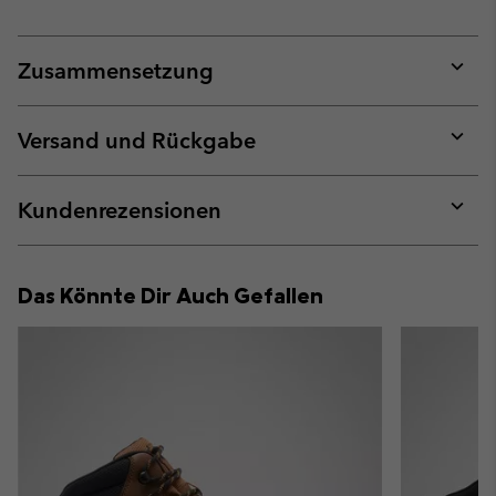
Zusammensetzung
Expan
or
collap
Versand und Rückgabe
sectio
Expan
or
collap
Kundenrezensionen
sectio
Expan
or
collap
Das Könnte Dir Auch Gefallen
sectio