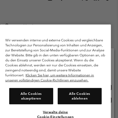
Deutschland
©
2026
Columbia Sportswear GmbH. Walter-Gropius-Str. 23, 80807
München Deutschland. Alle Rechte vorbehalten.
Wir verwenden interne und externe Cookies und vergleichbare
Technologien zur Personalisierung von Inhalten und Anzeigen,
Nutzungsbedingungen
Allgemeine Verkaufsbedingungen
Garantie
zur Bereitstellung von Social-Media-Funktionen und zur Analyse
Datenschutzerklärung
der Website. Bitte gib in den unten verfügbaren Optionen an, ob
du den Einsatz unserer Cookies akzeptierst. Wenn du die
Bestimmungen und Bedingungen des Mitglieder Programms
Cookies ablehnst, werden wir nur die Cookies einsetzen, die
Bitte wählen Sie Ihr Lieferland und Ihre Sprache
zwingend notwendig sind, damit unsere Website
Nutzungsbedingungen Für Nutzergenerierte Inhalte
Impressum
Online-Einkauf verfügbar
funktioniert.
Klicken Sie hier, um weitere Informationen in
Cookies
Public CBCR
unseren vollständigen Cookie-Richtlinien einzusehen.
Online
United States
Einkau
Kundenservice: Mo- Fr. 9:00 - 13:00 & 14:00- 18:00 Uhr
Alle Cookies
Alle Cookies
(+)498912081004
verfü
akzeptieren
ablehnen
Online
Deutschland
Einkau
verfü
Verwalte deine
Alle Länder Anzeigen
Cookie-Einstellungen