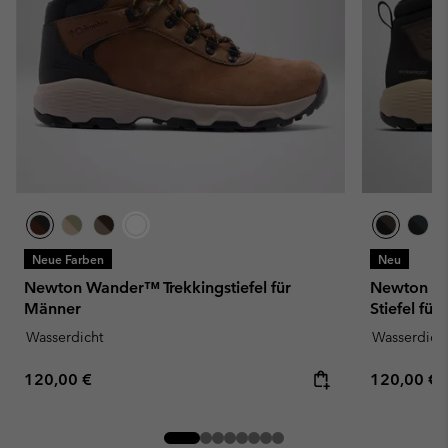
Neue Farben
Neu
Newton Wander™ Trekkingstiefel für
Newton Wa
Männer
Stiefel fü
Wasserdicht
Wasserdich
Regular price:
Regular pr
120,00 €
120,00 €