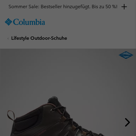
Sommer Sale: Bestseller hinzugefügt. Bis zu 50 %!
SKIP
Columbia
TO
Sportswear
CONTENT
Lifestyle Outdoor-Schuhe
SKIP
TO
MAIN
NAV
SKIP
TO
SEARCH