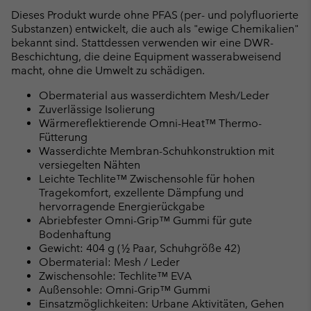
Dieses Produkt wurde ohne PFAS (per- und polyfluorierte
Substanzen) entwickelt, die auch als "ewige Chemikalien"
bekannt sind. Stattdessen verwenden wir eine DWR-
Beschichtung, die deine Equipment wasserabweisend
macht, ohne die Umwelt zu schädigen.
Obermaterial aus wasserdichtem Mesh/Leder
Zuverlässige Isolierung
Wärmereflektierende Omni-Heat™ Thermo-
Fütterung
Wasserdichte Membran-Schuhkonstruktion mit
versiegelten Nähten
Leichte Techlite™ Zwischensohle für hohen
Tragekomfort, exzellente Dämpfung und
hervorragende Energierückgabe
Abriebfester Omni-Grip™ Gummi für gute
Bodenhaftung
Gewicht: 404 g (½ Paar, Schuhgröße 42)
Obermaterial: Mesh / Leder
Zwischensohle: Techlite™ EVA
Außensohle: Omni-Grip™ Gummi
Einsatzmöglichkeiten: Urbane Aktivitäten, Gehen