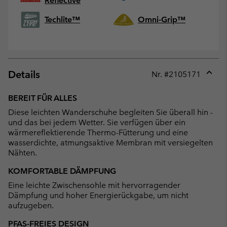
Reflective
Techlite™
Omni-Grip™
Details
Nr. #
2105171
Expan
or
BEREIT FÜR ALLES
collap
Diese leichten Wanderschuhe begleiten Sie überall hin -
sectio
und das bei jedem Wetter. Sie verfügen über ein
wärmereflektierende Thermo-Fütterung und eine
wasserdichte, atmungsaktive Membran mit versiegelten
Nähten.
KOMFORTABLE DÄMPFUNG
Eine leichte Zwischensohle mit hervorragender
Dämpfung und hoher Energierückgabe, um nicht
aufzugeben.
PFAS-FREIES DESIGN