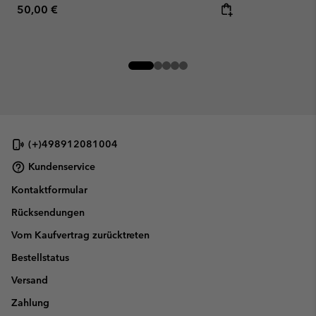
Regular price:
50,00 €
(+)498912081004
Kundenservice
Kontaktformular
Rücksendungen
Vom Kaufvertrag zurücktreten
Bestellstatus
Versand
Zahlung