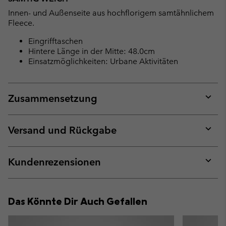
Innen- und Außenseite aus hochflorigem samtähnlichem
Fleece.
Eingrifftaschen
Hintere Länge in der Mitte: 48.0cm
Einsatzmöglichkeiten: Urbane Aktivitäten
Zusammensetzung
Expan
or
collap
Versand und Rückgabe
sectio
Expan
or
collap
Kundenrezensionen
sectio
Expan
or
collap
Das Könnte Dir Auch Gefallen
sectio