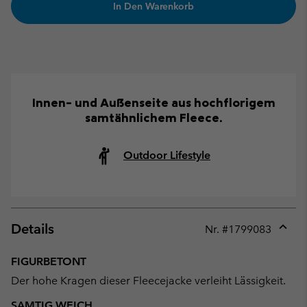
In Den Warenkorb
Innen- und Außenseite aus hochflorigem
samtähnlichem Fleece.
Outdoor Lifestyle
Details
Nr. #
1799083
Expan
or
FIGURBETONT
collap
Der hohe Kragen dieser Fleecejacke verleiht Lässigkeit.
sectio
SAMTIG WEICH