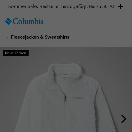
Sommer Sale: Bestseller hinzugefügt. Bis zu 50 %!
SKIP
Columbia
TO
Sportswear
CONTENT
Fleecejacken & Sweatshirts
SKIP
TO
MAIN
Neue Farben
NAV
SKIP
TO
SEARCH