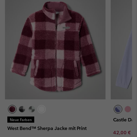
Castle Da
Neue Farben
West Bend™ Sherpa Jacke mit Print
Sale price:
Re
42,00 €
60