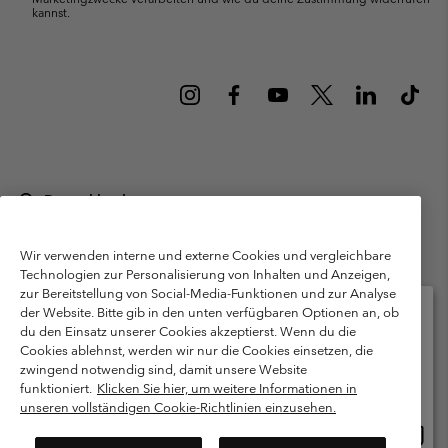
kannst.
Deutschland
©
2026
Columbia Sportswear GmbH. Walter-Gropius-Str. 23, 80807
München Deutschland. Alle Rechte vorbehalten.
Wir verwenden interne und externe Cookies und vergleichbare
Technologien zur Personalisierung von Inhalten und Anzeigen,
Nutzungsbedingungen
Allgemeine Verkaufsbedingungen
Garantie
zur Bereitstellung von Social-Media-Funktionen und zur Analyse
Datenschutzerklärung
der Website. Bitte gib in den unten verfügbaren Optionen an, ob
du den Einsatz unserer Cookies akzeptierst. Wenn du die
Bestimmungen und Bedingungen des Mitglieder Programms
Cookies ablehnst, werden wir nur die Cookies einsetzen, die
Bitte wählen Sie Ihr Lieferland und Ihre Sprache
zwingend notwendig sind, damit unsere Website
Nutzungsbedingungen Für Nutzergenerierte Inhalte
Impressum
Online-Einkauf verfügbar
funktioniert.
Klicken Sie hier, um weitere Informationen in
Cookies
Public CBCR
unseren vollständigen Cookie-Richtlinien einzusehen.
Online
United States