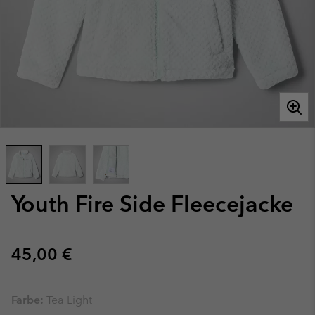
Youth Fire Side Fleecejacke
Regular price:
45,00 €
Farbe:
Tea Light