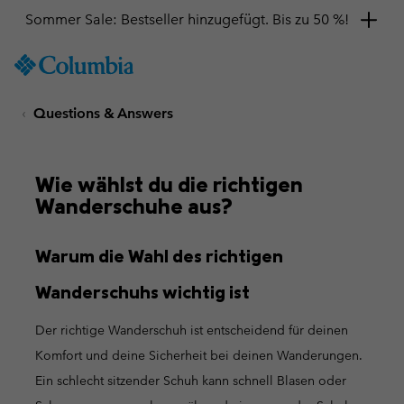
Sommer Sale: Bestseller hinzugefügt. Bis zu 50 %!
SKIP
Columbia
TO
Sportswear
CONTENT
Questions & Answers
SKIP
TO
MAIN
NAV
Wie wählst du die richtigen
Wanderschuhe aus?
SKIP
TO
SEARCH
Warum die Wahl des richtigen
Wanderschuhs wichtig ist
Der richtige Wanderschuh ist entscheidend für deinen
Komfort und deine Sicherheit bei deinen Wanderungen.
Ein schlecht sitzender Schuh kann schnell Blasen oder