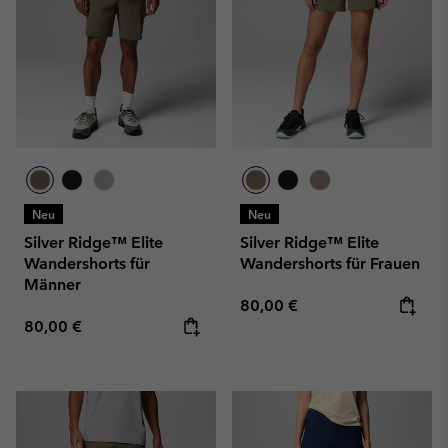
Neu
Neu
Silver Ridge™ Elite
Silver Ridge™ Elite
Wandershorts für
Wandershorts für Frauen
Männer
Regular price:
80,00 €
Regular price:
80,00 €