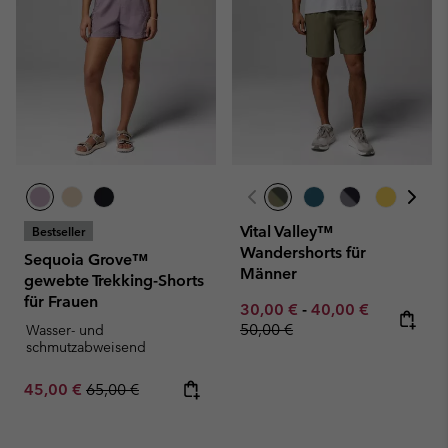
Vital Valley™
Bestseller
Wandershorts für
Sequoia Grove™
Männer
gewebte Trekking-Shorts
für Frauen
Minimum sale price:
Maximum sale pric
Regular pr
30,00 €
-
40,00 €
50,00 €
Wasser- und
schmutzabweisend
Sale price:
Regular price:
45,00 €
65,00 €