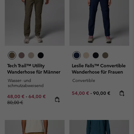
Tech Trail™ Utility
Leslie Falls™ Convertible
Wanderhose für Männer
Wanderhose für Frauen
Wasser- und
Convertible
schmutzabweisend
Minimum sale price:
Maximum price:
54,00 €
-
90,00 €
Minimum sale price:
Maximum sale price:
Regular price:
48,00 €
-
64,00 €
80,00 €