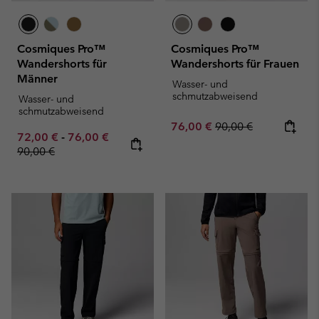
Cosmiques Pro™
Cosmiques Pro™
Wandershorts für
Wandershorts für Frauen
Männer
Wasser- und
schmutzabweisend
Wasser- und
schmutzabweisend
Sale price:
Regular price:
76,00 €
90,00 €
Minimum sale price:
Maximum sale price:
Regular price:
72,00 €
-
76,00 €
90,00 €