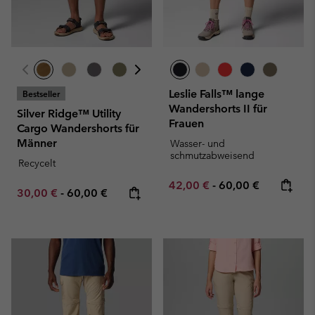
Leslie Falls™ lange
Bestseller
Wandershorts II für
Silver Ridge™ Utility
Frauen
Cargo Wandershorts für
Männer
Wasser- und
schmutzabweisend
Recycelt
Minimum sale price:
Maximum price:
42,00 €
-
60,00 €
Minimum sale price:
Maximum price:
30,00 €
-
60,00 €