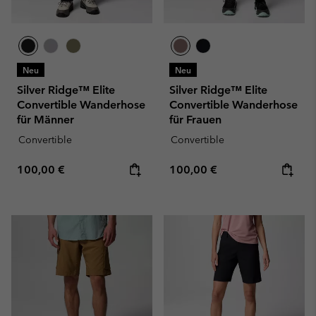
Neu
Neu
Silver Ridge™ Elite
Silver Ridge™ Elite
Convertible Wanderhose
Convertible Wanderhose
für Männer
für Frauen
Convertible
Convertible
Regular price:
Regular price:
100,00 €
100,00 €