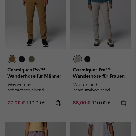
Cosmiques Pro™
Cosmiques Pro™
Wanderhose für Männer
Wanderhose für Frauen
Wasser- und
Wasser- und
schmutzabweisend
schmutzabweisend
Sale price:
Regular price:
Sale price:
Regular price:
77,00 €
110,00 €
88,00 €
110,00 €