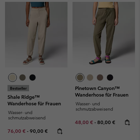
Pinetown Canyon™
Bestseller
Wanderhose für Frauen
Shale Ridge™
Wanderhose für Frauen
Wasser- und
schmutzabweisend
Wasser- und
schmutzabweisend
Minimum sale price:
Maximum price:
48,00 €
-
80,00 €
Minimum sale price:
Maximum price:
76,00 €
-
90,00 €