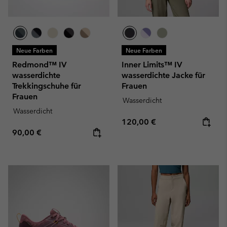
Neue Farben
Neue Farben
Redmond™ IV
Inner Limits™ IV
wasserdichte
wasserdichte Jacke für
Trekkingschuhe für
Frauen
Frauen
Wasserdicht
Wasserdicht
Regular price:
120,00 €
Regular price:
90,00 €