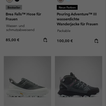
Bestseller
Neue Farben
Brea Falls™ Hose für
Pouring Adventure™ III
Frauen
wasserdichte
Wanderjacke für Frauen
Wasser- und
schmutzabweisend
Packable
Regular price:
85,00 €
Regular price:
100,00 €