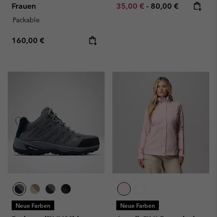
Minimum sale price:
Maximum price:
Frauen
35,00 €
-
80,00 €
Packable
Regular price:
160,00 €
Neue Farben
Neue Farben