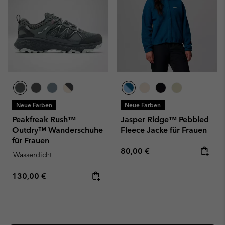
Neue Farben
Neue Farben
Peakfreak Rush™
Jasper Ridge™ Pebbled
Outdry™ Wanderschuhe
Fleece Jacke für Frauen
für Frauen
Regular price:
80,00 €
Wasserdicht
Regular price:
130,00 €