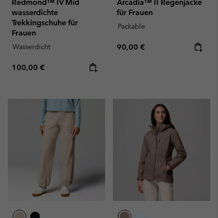
Redmond™ IV Mid
Arcadia™ II Regenjacke
wasserdichte
für Frauen
Trekkingschuhe für
Packable
Frauen
Regular price:
Wasserdicht
90,00 €
Regular price:
100,00 €