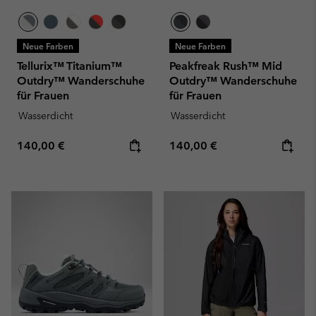
Neue Farben
Neue Farben
Tellurix™ Titanium™
Peakfreak Rush™ Mid
Outdry™ Wanderschuhe
Outdry™ Wanderschuhe
für Frauen
für Frauen
Wasserdicht
Wasserdicht
Regular price:
Regular price:
140,00 €
140,00 €