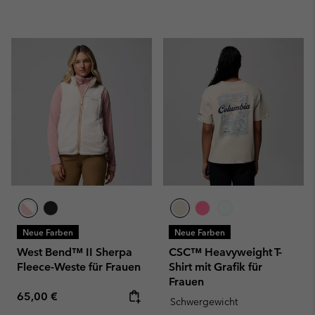
Neue Farben
Neue Farben
West Bend™ II Sherpa
CSC™ Heavyweight T-
Fleece-Weste für Frauen
Shirt mit Grafik für
Frauen
Regular price:
65,00 €
Schwergewicht