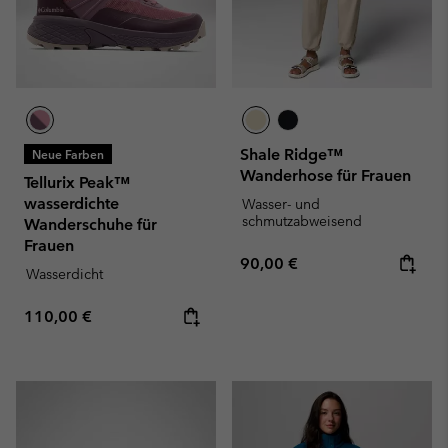
Shale Ridge™
Neue Farben
Wanderhose für Frauen
Tellurix Peak™
wasserdichte
Wasser- und
schmutzabweisend
Wanderschuhe für
Frauen
Regular price:
90,00 €
Wasserdicht
Regular price:
110,00 €