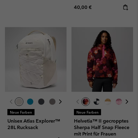
Regular price:
40,00 €
Neue Farben
Neue Farben
Unisex Atlas Explorer™
Helvetia™ II gecropptes
28L Rucksack
Sherpa Half Snap Fleece
mit Print für Frauen