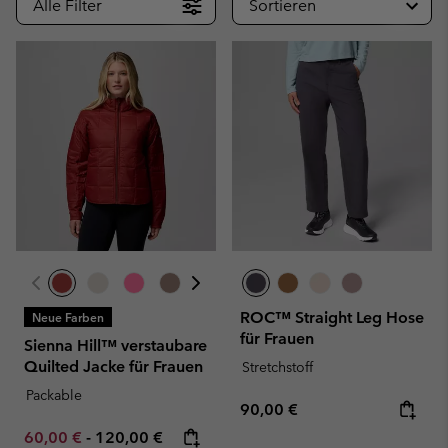
Alle Filter
Sortieren
ROC™ Straight Leg Hose
Neue Farben
für Frauen
Sienna Hill™ verstaubare
Quilted Jacke für Frauen
Stretchstoff
Packable
Regular price:
90,00 €
Minimum sale price:
Maximum price:
60,00 €
-
120,00 €