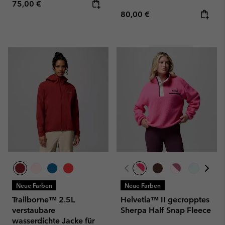
Regular price:
75,00 €
Regular price:
80,00 €
Neue Farben
Neue Farben
Trailborne™ 2.5L
Helvetia™ II gecropptes
verstaubare
Sherpa Half Snap Fleece
wasserdichte Jacke für