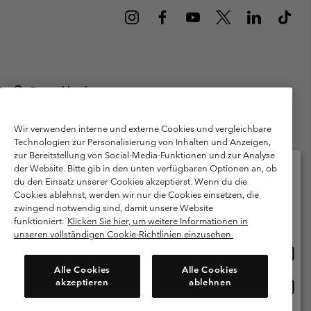
Deutschland
©
2026
Columbia Sportswear GmbH. Walter-Gropius-Str. 23, 80807
München Deutschland. Alle Rechte vorbehalten.
Wir verwenden interne und externe Cookies und vergleichbare
Technologien zur Personalisierung von Inhalten und Anzeigen,
Nutzungsbedingungen
Allgemeine Verkaufsbedingungen
Garantie
zur Bereitstellung von Social-Media-Funktionen und zur Analyse
Datenschutzerklärung
der Website. Bitte gib in den unten verfügbaren Optionen an, ob
du den Einsatz unserer Cookies akzeptierst. Wenn du die
Bestimmungen und Bedingungen des Mitglieder Programms
Cookies ablehnst, werden wir nur die Cookies einsetzen, die
Bitte wählen Sie Ihr Lieferland und Ihre Sprache
zwingend notwendig sind, damit unsere Website
Nutzungsbedingungen Für Nutzergenerierte Inhalte
Impressum
Online-Einkauf verfügbar
funktioniert.
Klicken Sie hier, um weitere Informationen in
Cookies
Public CBCR
unseren vollständigen Cookie-Richtlinien einzusehen.
Online
United States
Einkau
Kundenservice: Mo- Fr. 9:00 - 13:00 & 14:00- 18:00 Uhr
Alle Cookies
Alle Cookies
(+)498912081004
verfü
akzeptieren
ablehnen
Online
Deutschland
Einkau