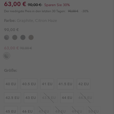
Sale price:
Regular price:
63,00 €
90,00 €
Sparen Sie 30%
Der niedrigste Preis in den letzten 30 Tagen:
90,00 €
-30%
Farbe:
Graphite, Citron Haze
90,00 €
Regular price:
Sale price:
63,00 €
90,00 €
Größe:
40 EU
40.5 EU
41 EU
41.5 EU
42 EU
42.5 EU
43 EU
43.5 EU
44 EU
44.5 EU
45 EU
46 EU
47 EU
48 EU
49 EU
50 EU