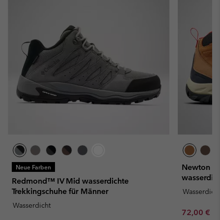
Newton Ri
Neue Farben
wasserdich
Redmond™ IV Mid wasserdichte
Trekkingschuhe für Männer
Wasserdich
Wasserdicht
Minimum sa
72,00 €
-