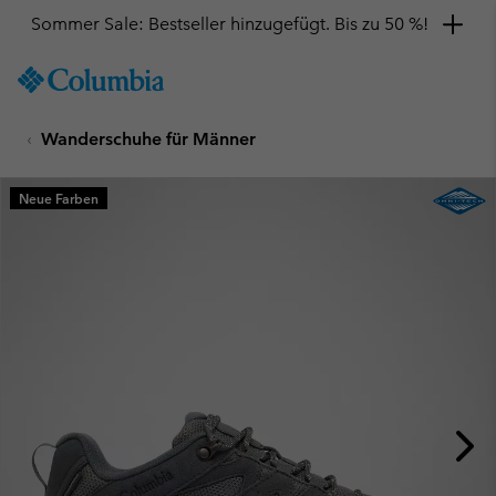
Sommer Sale: Bestseller hinzugefügt. Bis zu 50 %!
SKIP
Columbia
TO
Sportswear
CONTENT
Wanderschuhe für Männer
SKIP
TO
MAIN
Neue Farben
NAV
SKIP
TO
SEARCH