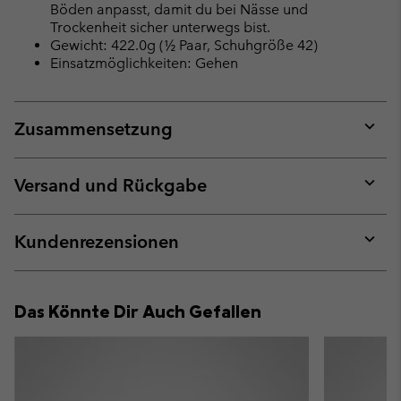
Böden anpasst, damit du bei Nässe und
Trockenheit sicher unterwegs bist.
Gewicht: 422.0g (½ Paar, Schuhgröße 42)
Einsatzmöglichkeiten: Gehen
Zusammensetzung
Expan
or
collap
Versand und Rückgabe
sectio
Expan
or
collap
Kundenrezensionen
sectio
Expan
or
collap
Das Könnte Dir Auch Gefallen
sectio