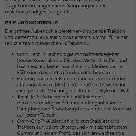
Tragekomfort, angenehme Dämpfung und ein
reaktionsfreudiges Laufgefühl.
GRIP UND KONTROLLE
Die griffige Außensohle bietet hervorragende Traktion
und besteht zu 50 % aus biobasiertem Gummi – für einen
reduzierten ökologischen Fußabdruck.
Omni-Tech™-Technologie mit nahtversiegelter
Bootie-Konstruktion: hält das Wetter draußen und
lässt Feuchtigkeit entweichen – so bleiben deine
Füße den ganzen Tag trocken und bequem.
Gefertigt aus einer Kombination aus Veloursleder,
atmungsaktivem Mesh und robustem Gewebe für
eine perfekte Mischung aus Komfort, Style und Halt.
TechLite™-Zwischensohle mit leichtem,
reaktionsfreudigem Schaum für langanhaltende
Dämpfung und Stoßabsorption – für hohen Komfort
auf jedem Terrain.
Omni-Grip™-Außensohle: bietet Stabilität und
Traktion auf jedem Untergrund – mit abriebfestem
Gummi und einem Profil, das sich an wechselnde