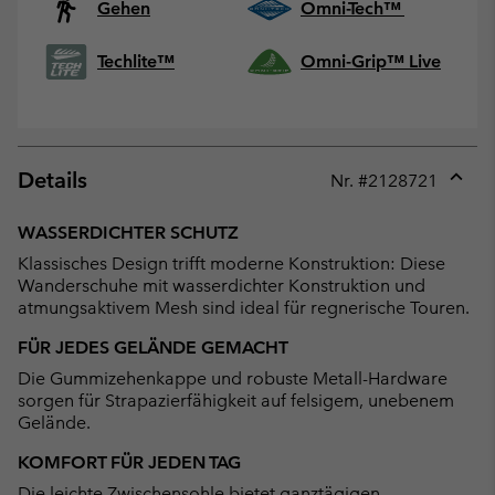
Gehen
Omni-Tech™
Techlite™
Omni-Grip™ Live
Details
Nr. #
2128721
Expan
or
WASSERDICHTER SCHUTZ
collap
Klassisches Design trifft moderne Konstruktion: Diese
sectio
Wanderschuhe mit wasserdichter Konstruktion und
atmungsaktivem Mesh sind ideal für regnerische Touren.
FÜR JEDES GELÄNDE GEMACHT
Die Gummizehenkappe und robuste Metall-Hardware
sorgen für Strapazierfähigkeit auf felsigem, unebenem
Gelände.
KOMFORT FÜR JEDEN TAG
Die leichte Zwischensohle bietet ganztägigen