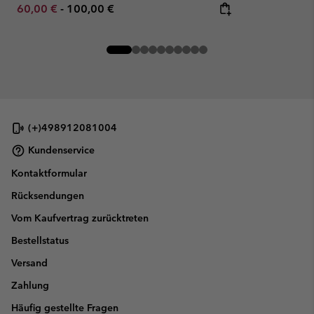
Minimum sale price:
Maximum price:
60,00 €
-
100,00 €
(+)498912081004
Kundenservice
Kontaktformular
Rücksendungen
Vom Kaufvertrag zurücktreten
Bestellstatus
Versand
Zahlung
Häufig gestellte Fragen