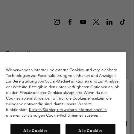
Deutschland
©
2026
Columbia Sportswear GmbH. Walter-Gropius-Str. 23, 80807
München Deutschland. Alle Rechte vorbehalten.
Wir verwenden interne und externe Cookies und vergleichbare
Technologien zur Personalisierung von Inhalten und Anzeigen,
Nutzungsbedingungen
Allgemeine Verkaufsbedingungen
Garantie
zur Bereitstellung von Social-Media-Funktionen und zur Analyse
Datenschutzerklärung
der Website. Bitte gib in den unten verfügbaren Optionen an, ob
du den Einsatz unserer Cookies akzeptierst. Wenn du die
Bestimmungen und Bedingungen des Mitglieder Programms
Cookies ablehnst, werden wir nur die Cookies einsetzen, die
Bitte wählen Sie Ihr Lieferland und Ihre Sprache
zwingend notwendig sind, damit unsere Website
Nutzungsbedingungen Für Nutzergenerierte Inhalte
Impressum
Online-Einkauf verfügbar
funktioniert.
Klicken Sie hier, um weitere Informationen in
Cookies
Public CBCR
unseren vollständigen Cookie-Richtlinien einzusehen.
Online
United States
Einkau
Kundenservice: Mo- Fr. 9:00 - 13:00 & 14:00- 18:00 Uhr
Alle Cookies
Alle Cookies
(+)498912081004