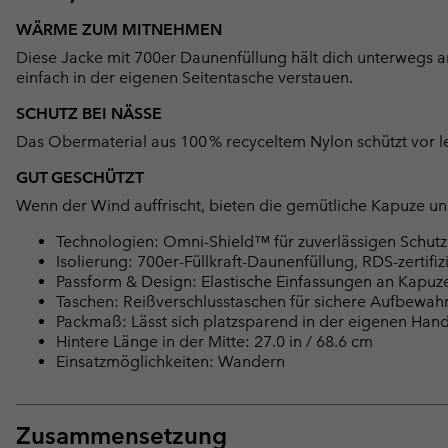
WÄRME ZUM MITNEHMEN
Diese Jacke mit 700er Daunenfüllung hält dich unterwegs 
einfach in der eigenen Seitentasche verstauen.
SCHUTZ BEI NÄSSE
Das Obermaterial aus 100 % recyceltem Nylon schützt vor l
GUT GESCHÜTZT
Wenn der Wind auffrischt, bieten die gemütliche Kapuze un
Technologien: Omni-Shield™ für zuverlässigen Schutz
Isolierung: 700er-Füllkraft-Daunenfüllung, RDS-zertif
Passform & Design: Elastische Einfassungen an Kapuz
Taschen: Reißverschlusstaschen für sichere Aufbewah
Packmaß: Lässt sich platzsparend in der eigenen Han
Hintere Länge in der Mitte: 27.0 in / 68.6 cm
Einsatzmöglichkeiten: Wandern
Zusammensetzung