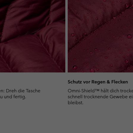
Schutz vor Regen & Flecken
en: Dreh die Tasche
Omni-Shield™ hält dich trocken
u und fertig.
schnell trocknende Gewebe ei
bleibst.