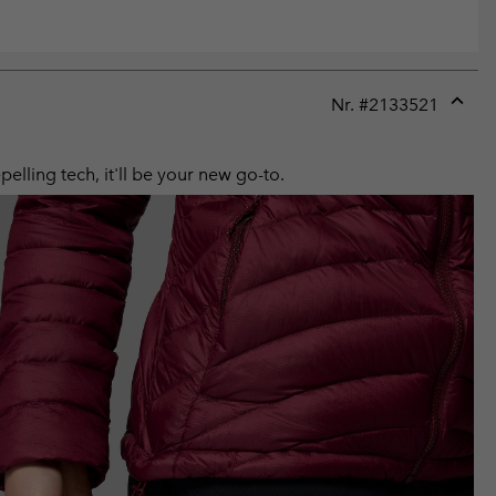
Nr. #
2133521
Expan
or
collap
elling tech, it'll be your new go-to.
sectio