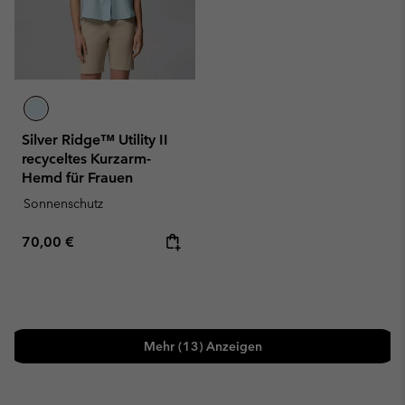
Silver Ridge™ Utility II
recyceltes Kurzarm-
Hemd für Frauen
Sonnenschutz
Regular price:
70,00 €
Mehr (13) Anzeigen