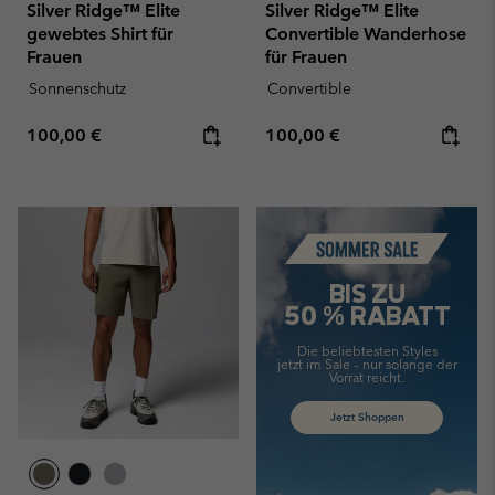
Silver Ridge™ Elite
Silver Ridge™ Elite
gewebtes Shirt für
Convertible Wanderhose
Frauen
für Frauen
Sonnenschutz
Convertible
Regular price:
Regular price:
100,00 €
100,00 €
Summer Sale
BIS ZU
50 % RABATT
Die beliebtesten Styles
jetzt im Sale –
nur solange der
Vorrat reicht.
Jetzt Shoppen