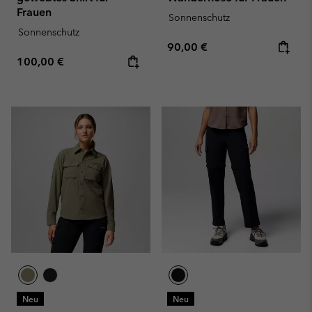
Frauen
Sonnenschutz
Sonnenschutz
Regular price:
90,00 €
Regular price:
100,00 €
Neu
Neu