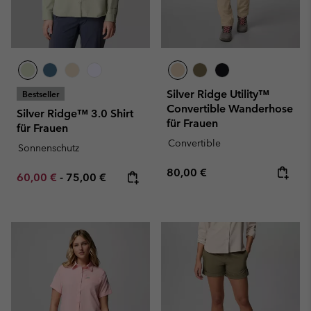
Silver Ridge Utility™
Bestseller
Convertible Wanderhose
Silver Ridge™ 3.0 Shirt
für Frauen
für Frauen
Convertible
Sonnenschutz
Regular price:
80,00 €
Minimum sale price:
Maximum price:
60,00 €
-
75,00 €