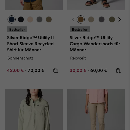
Bestseller
Bestseller
Silver Ridge™ Utility II
Silver Ridge™ Utility
Short Sleeve Recycled
Cargo Wandershorts für
Shirt für Männer
Männer
Sonnenschutz
Recycelt
Minimum sale price:
Maximum price:
Minimum sale price:
Maximum price:
42,00 €
-
70,00 €
30,00 €
-
60,00 €