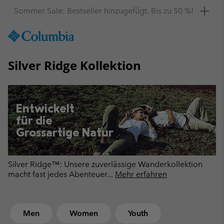
Hol dir einen 10 %-Gutschein
SKIP
Columbia
TO
Sportswear
CONTENT
Silver Ridge Kollektion
SKIP
TO
MAIN
NAV
Entwickelt
SKIP
für die
TO
Grossartige Natur
SEARCH
Silver Ridge™: Unsere zuverlässige Wanderkollektion
macht fast jedes Abenteuer
...
Mehr erfahren
Men
Women
Youth