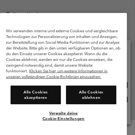
Deutschland
©
2026
Columbia Sportswear GmbH. Walter-Gropius-Str. 23, 80807
München Deutschland. Alle Rechte vorbehalten.
Wir verwenden interne und externe Cookies und vergleichbare
Technologien zur Personalisierung von Inhalten und Anzeigen,
Nutzungsbedingungen
Allgemeine Verkaufsbedingungen
Garantie
zur Bereitstellung von Social-Media-Funktionen und zur Analyse
Datenschutzerklärung
der Website. Bitte gib in den unten verfügbaren Optionen an, ob
du den Einsatz unserer Cookies akzeptierst. Wenn du die
Bestimmungen und Bedingungen des Mitglieder Programms
Cookies ablehnst, werden wir nur die Cookies einsetzen, die
Bitte wählen Sie Ihr Lieferland und Ihre Sprache
zwingend notwendig sind, damit unsere Website
Nutzungsbedingungen Für Nutzergenerierte Inhalte
Impressum
Online-Einkauf verfügbar
funktioniert.
Klicken Sie hier, um weitere Informationen in
Cookies
Public CBCR
unseren vollständigen Cookie-Richtlinien einzusehen.
Online
United States
Einkau
Kundenservice: Mo- Fr. 9:00 - 13:00 & 14:00- 18:00 Uhr
Alle Cookies
Alle Cookies
(+)498912081004
verfü
akzeptieren
ablehnen
Online
Deutschland
Einkau
verfü
Verwalte deine
Alle Länder Anzeigen
Cookie-Einstellungen
Menu
Suche
Anmelden
Mini