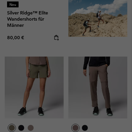
Neu
Silver Ridge™ Elite
Wandershorts für
Männer
Regular price:
80,00 €