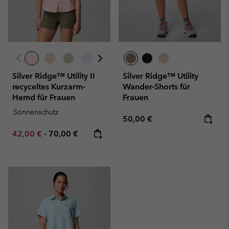
Silver Ridge™ Utility II
Silver Ridge™ Utility
recyceltes Kurzarm-
Wander-Shorts für
Hemd für Frauen
Frauen
Sonnenschutz
Regular price:
50,00 €
Minimum sale price:
Maximum price:
42,00 €
-
70,00 €