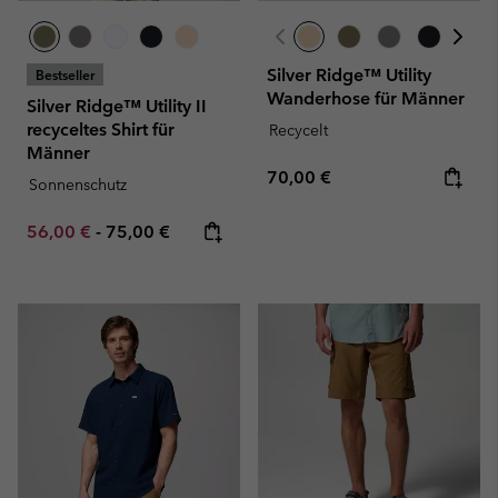
Silver Ridge™ Utility
Bestseller
Wanderhose für Männer
Silver Ridge™ Utility II
recyceltes Shirt für
Recycelt
Männer
Regular price:
70,00 €
Sonnenschutz
Minimum sale price:
Maximum price:
56,00 €
-
75,00 €