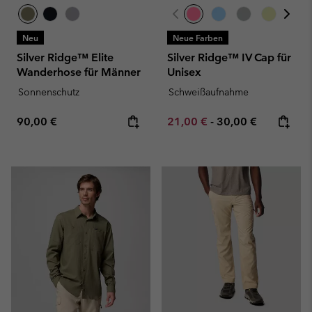
Neu
Neue Farben
Silver Ridge™ Elite
Silver Ridge™ IV Cap für
Wanderhose für Männer
Unisex
Sonnenschutz
Schweißaufnahme
Regular price:
Minimum sale price:
Maximum price:
90,00 €
21,00 €
-
30,00 €