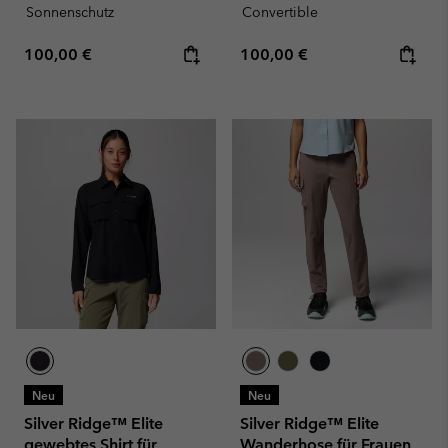
Sonnenschutz
Convertible
Regular price:
Regular price:
100,00 €
100,00 €
Neu
Neu
Silver Ridge™ Elite
Silver Ridge™ Elite
gewebtes Shirt für
Wanderhose für Frauen