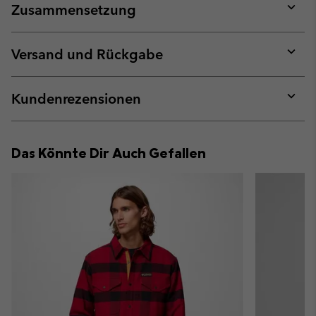
Zusammensetzung
Expan
or
collap
Versand und Rückgabe
sectio
Expan
or
collap
Kundenrezensionen
sectio
Expan
or
collap
Das Könnte Dir Auch Gefallen
sectio