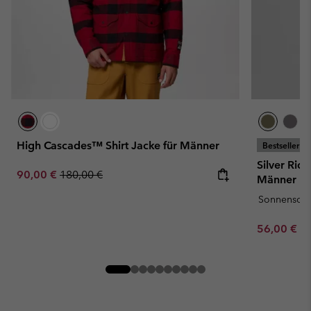
High Cascades™ Shirt Jacke für Männer
Bestseller
Silver Ridg
Sale price:
Regular price:
90,00 €
180,00 €
Männer
Sonnenschu
Minimum sa
56,00 €
-