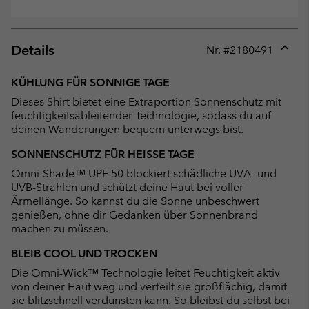
Details
Nr. #
2180491
Expan
or
KÜHLUNG FÜR SONNIGE TAGE
collap
Dieses Shirt bietet eine Extraportion Sonnenschutz mit
sectio
feuchtigkeitsableitender Technologie, sodass du auf
deinen Wanderungen bequem unterwegs bist.
SONNENSCHUTZ FÜR HEISSE TAGE
Omni-Shade™ UPF 50 blockiert schädliche UVA- und
UVB-Strahlen und schützt deine Haut bei voller
Ärmellänge. So kannst du die Sonne unbeschwert
genießen, ohne dir Gedanken über Sonnenbrand
machen zu müssen.
BLEIB COOL UND TROCKEN
Die Omni-Wick™ Technologie leitet Feuchtigkeit aktiv
von deiner Haut weg und verteilt sie großflächig, damit
sie blitzschnell verdunsten kann. So bleibst du selbst bei