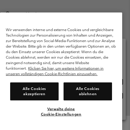
Deutschland
©
2026
Columbia Sportswear GmbH. Walter-Gropius-Str. 23, 80807
München Deutschland. Alle Rechte vorbehalten.
Wir verwenden interne und externe Cookies und vergleichbare
Technologien zur Personalisierung von Inhalten und Anzeigen,
Nutzungsbedingungen
Allgemeine Verkaufsbedingungen
Garantie
zur Bereitstellung von Social-Media-Funktionen und zur Analyse
Datenschutzerklärung
der Website. Bitte gib in den unten verfügbaren Optionen an, ob
du den Einsatz unserer Cookies akzeptierst. Wenn du die
Bestimmungen und Bedingungen des Mitglieder Programms
Cookies ablehnst, werden wir nur die Cookies einsetzen, die
Bitte wählen Sie Ihr Lieferland und Ihre Sprache
zwingend notwendig sind, damit unsere Website
Nutzungsbedingungen Für Nutzergenerierte Inhalte
Impressum
Online-Einkauf verfügbar
funktioniert.
Klicken Sie hier, um weitere Informationen in
Cookies
Public CBCR
unseren vollständigen Cookie-Richtlinien einzusehen.
Online
United States
Einkau
Kundenservice: Mo- Fr. 9:00 - 13:00 & 14:00- 18:00 Uhr
Alle Cookies
Alle Cookies
(+)498912081004
verfü
akzeptieren
ablehnen
Online
Deutschland
Einkau
verfü
Verwalte deine
Alle Länder Anzeigen
Cookie-Einstellungen
Menu
Suche
Anmelden
Mini