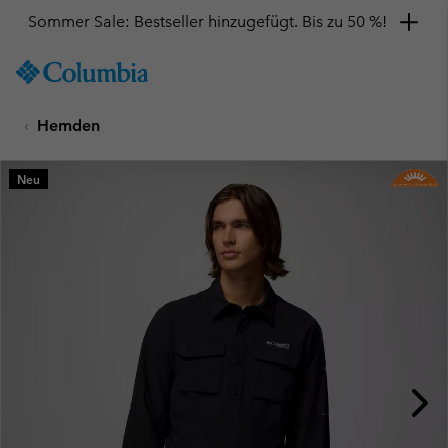
Sommer Sale: Bestseller hinzugefügt. Bis zu 50 %!
SKIP
Columbia
TO
Sportswear
CONTENT
Hemden
SKIP
TO
MAIN
Neu
NAV
SKIP
TO
SEARCH