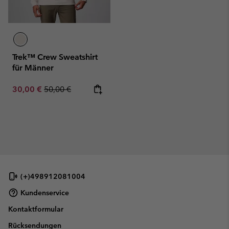
Trek™ Crew Sweatshirt
für Männer
Sale price:
Regular price:
30,00 €
50,00 €
(+)498912081004
Kundenservice
Kontaktformular
Rücksendungen