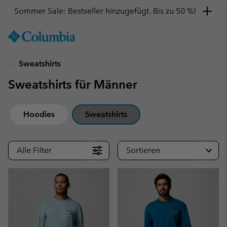
Sommer Sale: Bestseller hinzugefügt. Bis zu 50 %!
SKIP
Columbia
TO
Sportswear
CONTENT
Sweatshirts
SKIP
TO
Sweatshirts für Männer
MAIN
NAV
SKIP
Hoodies
Sweatshirts
TO
SEARCH
Alle Filter
Sortieren