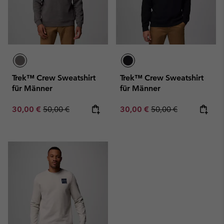
Trek™ Crew Sweatshirt
Trek™ Crew Sweatshirt
für Männer
für Männer
Sale price:
Regular price:
Sale price:
Regular price:
30,00 €
50,00 €
30,00 €
50,00 €