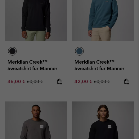
Meridian Creek™
Meridian Creek™
Sweatshirt für Männer
Sweatshirt für Männer
Sale price:
Regular price:
Sale price:
Regular price:
36,00 €
60,00 €
42,00 €
60,00 €