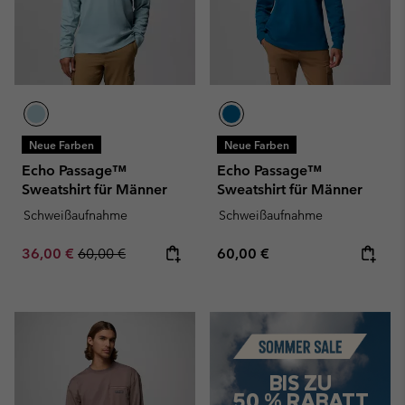
Neue Farben
Neue Farben
Echo Passage™
Echo Passage™
Sweatshirt für Männer
Sweatshirt für Männer
Schweißaufnahme
Schweißaufnahme
Sale price:
Regular price:
Regular price:
36,00 €
60,00 €
60,00 €
Summer Sale
BIS ZU
50 % RABATT