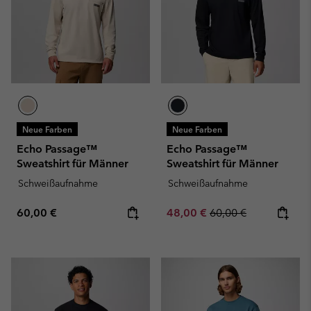
Neue Farben
Neue Farben
Echo Passage™
Echo Passage™
Sweatshirt für Männer
Sweatshirt für Männer
Schweißaufnahme
Schweißaufnahme
Regular price:
Sale price:
Regular price:
60,00 €
48,00 €
60,00 €