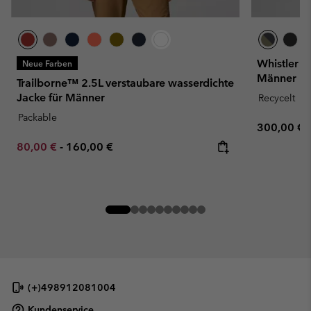
Whistler P
Neue Farben
Männer
Trailborne™ 2.5L verstaubare wasserdichte
Jacke für Männer
Recycelt
Packable
Regular pr
300,00 €
Minimum sale price:
Maximum price:
80,00 €
-
160,00 €
(+)498912081004
Kundenservice