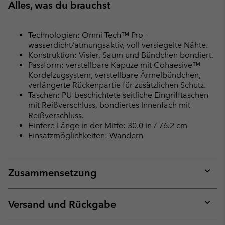
Alles, was du brauchst
Technologien: Omni-Tech™ Pro –
wasserdicht/atmungsaktiv, voll versiegelte Nähte.
Konstruktion: Visier, Saum und Bündchen bondiert.
Passform: verstellbare Kapuze mit Cohaesive™
Kordelzugsystem, verstellbare Ärmelbündchen,
verlängerte Rückenpartie für zusätzlichen Schutz.
Taschen: PU-beschichtete seitliche Eingrifftaschen
mit Reißverschluss, bondiertes Innenfach mit
Reißverschluss.
Hintere Länge in der Mitte: 30.0 in / 76.2 cm
Einsatzmöglichkeiten: Wandern
Zusammensetzung
Expan
or
collap
Versand und Rückgabe
sectio
Expan
or