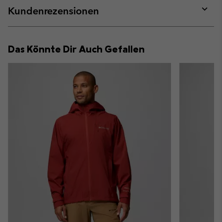
collap
Kundenrezensionen
sectio
Expan
or
collap
Das Könnte Dir Auch Gefallen
sectio