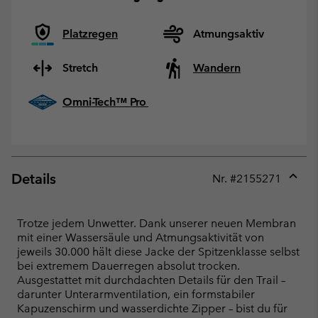
Platzregen
Atmungsaktiv
Stretch
Wandern
Omni-Tech™ Pro
Details
Nr. #
2155271
Expan
or
collap
Trotze jedem Unwetter. Dank unserer neuen Membran
sectio
mit einer Wassersäule und Atmungsaktivität von
jeweils 30.000 hält diese Jacke der Spitzenklasse selbst
bei extremem Dauerregen absolut trocken.
Ausgestattet mit durchdachten Details für den Trail –
darunter Unterarmventilation, ein formstabiler
Kapuzenschirm und wasserdichte Zipper – bist du für