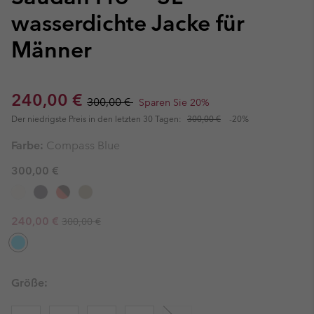
wasserdichte Jacke für
Männer
Sale price:
Regular price:
240,00 €
300,00 €
Sparen Sie 20%
Der niedrigste Preis in den letzten 30 Tagen:
300,00 €
-20%
Farbe:
Compass Blue
300,00 €
Regular price:
Sale price:
240,00 €
300,00 €
Größe: